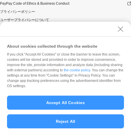
PayPay Code of Ethics & Business Conduct
プライバシーポリシー
ユーザープライバシーについて
ユーザーセキュリティについて
ウェブサイト利用規約
反社会的勢力に対する方針
About cookies collected through the website
勧誘方針
If you click "Accept All Cookies" or close the banner to leave this screen,
cookies will be stored and provided in order to improve convenience,
マネロン等基本方針
improve the site, provide information and analyze data (including sharing
カスタマーハラスメントに関する当社の考え方
with external partners) according to
the cookie policy
. You can change the
settings at any time from "Cookie Settings" in Privacy Policy. You can
change app tracking preferences using the advertisement identifier from
OS settings.
Accept All Cookies
© PayPay Corporation
Reject All