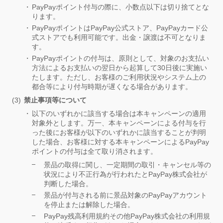
PayPayポイント付与の際に、小数点以下は切り捨てとな
ります。
PayPayポイントはPayPay公式ストア、PayPayカード公
式ストアでも利用可能です。出金・譲渡は不可となりま
す。
PayPayポイントの付与は、原則として、対象のお支払い
方法によるお支払いの翌日から起算して30日後に実施い
たします。ただし、お客様のご利用状況やシステム上の
都合等により付与時期が遅くなる場合があります。
禁止事項等について
以下のいずれかに該当する場合は本キャンペーンの適用
対象外とします。万一、本キャンペーンによる付与を行
った後にお客様が以下のいずれかに該当することが判明
した場合、お客様に対する本キャンペーンによるPayPay
ポイントの付与は全て取り消されます。
景品の取得に関し、一定期間の取引・キャンセル等の
状況により不正行為が行われたとPayPay株式会社が
判断した場合。
景品が付与される前に景品対象のPayPayアカウント
を停止または解除した場合。
PayPay残高利用規約その他PayPay株式会社の利用規