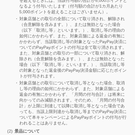
を超えるときには、当該付与額の合計が5,000ポイントと
なるよう付与いたします（付与額の合計が1カ月あたり
5,000ポイントを超えることはございません）。
対象店舗との取引の全部について取り消され、解除され
（合意解除を含みます。）、または無効となった場合
（以下「取消し等」といいます。）、取消し等の理由の
如何にかかわらず、また、対象店舗による返金の有無に
かかわらず、当該取消し等の対象となったPayPay決済に
ついてのPayPayポイントの付与は全て取り消されます。
また、対象店舗との取引の一部について取り消され、解
除され（合意解除を含みます。）、または無効となった
場合（以下「取消し等」といいます。）、当該取消し等
の対象となった返金後のPayPay決済金額に応じたポイン
トが付与されます。
対象店舗との取引について取消し等となった場合、取消
し等の理由の如何にかかわらず、また、対象店舗による
返金の有無にかかわらず、「月間の付与合計」は将来に
向かってのみ減額されます。そのため、「月間の付与合
計」が上限に到達して以降に取消し等となった場合であ
っても、当該上限到達から取消し等までのPayPay決済に
ついて本キャンペーンによるPayPayポイントの付与が行
われることはありません。
景品について