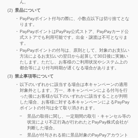
ん。
景品について
PayPayポイント付与の際に、小数点以下は切り捨てとな
ります。
PayPayポイントはPayPay公式ストア、PayPayカード公
式ストアでも利用可能です。出金・譲渡は不可となりま
す。
PayPayポイントの付与は、原則として、対象のお支払い
方法によるお支払いの翌日から起算して30日後に実施い
たします。ただし、お客様のご利用状況やシステム上の
都合等により付与時期が遅くなる場合があります。
禁止事項等について
以下のいずれかに該当する場合は本キャンペーンの適用
対象外とします。万一、本キャンペーンによる付与を行
った後にお客様が以下のいずれかに該当することが判明
した場合、お客様に対する本キャンペーンによるPayPay
ポイントの付与は全て取り消されます。
景品の取得に関し、一定期間の取引・キャンセル等の
状況により不正行為が行われたとPayPay株式会社が
判断した場合。
景品が付与される前に景品対象のPayPayアカウント