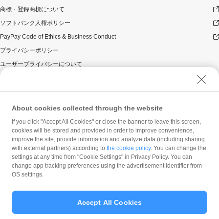
商標・登録商標について
ソフトバンク人権ポリシー
PayPay Code of Ethics & Business Conduct
プライバシーポリシー
ユーザープライバシーについて
ユーザーセキュリティについて
ウェブサイト利用規約
反社会的勢力に対する方針
About cookies collected through the website
勧誘方針
If you click "Accept All Cookies" or close the banner to leave this screen,
cookies will be stored and provided in order to improve convenience,
マネロン等基本方針
improve the site, provide information and analyze data (including sharing
カスタマーハラスメントに関する当社の考え方
with external partners) according to
the cookie policy
. You can change the
settings at any time from "Cookie Settings" in Privacy Policy. You can
change app tracking preferences using the advertisement identifier from
OS settings.
Accept All Cookies
© PayPay Corporation