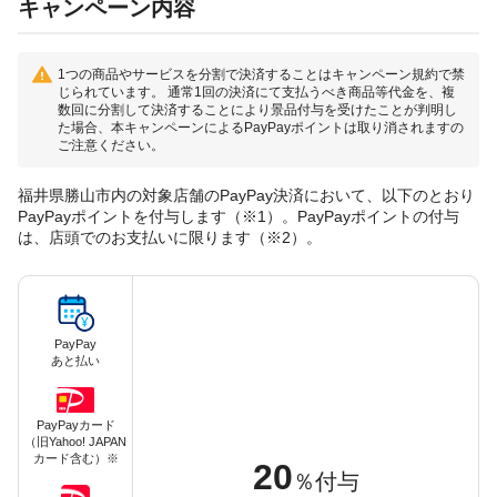
キャンペーン内容
1つの商品やサービスを分割で決済することはキャンペーン規約で禁
じられています。 通常1回の決済にて支払うべき商品等代金を、複
数回に分割して決済することにより景品付与を受けたことが判明し
た場合、本キャンペーンによるPayPayポイントは取り消されますの
ご注意ください。
福井県勝山市内の対象店舗のPayPay決済において、以下のとおり
PayPayポイントを付与します（※1）。PayPayポイントの付与
は、店頭でのお支払いに限ります（※2）。
PayPay
あと払い
PayPayカード
（旧Yahoo! JAPAN
カード含む）※
20
％付与