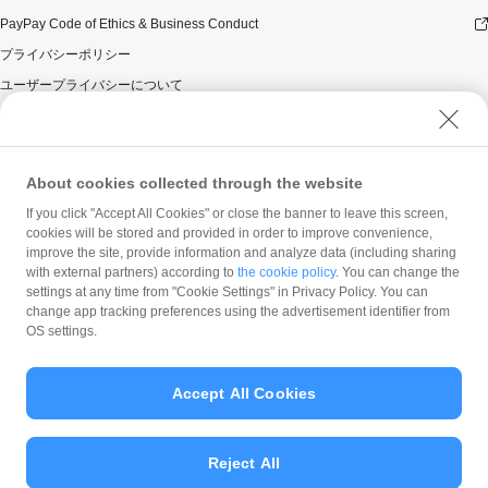
PayPay Code of Ethics & Business Conduct
プライバシーポリシー
ユーザープライバシーについて
ユーザーセキュリティについて
ウェブサイト利用規約
反社会的勢力に対する方針
About cookies collected through the website
勧誘方針
If you click "Accept All Cookies" or close the banner to leave this screen,
cookies will be stored and provided in order to improve convenience,
マネロン等基本方針
improve the site, provide information and analyze data (including sharing
カスタマーハラスメントに関する当社の考え方
with external partners) according to
the cookie policy
. You can change the
settings at any time from "Cookie Settings" in Privacy Policy. You can
change app tracking preferences using the advertisement identifier from
OS settings.
Accept All Cookies
© PayPay Corporation
Reject All