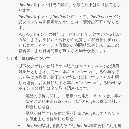
PayPayポイント付与の際に、小数点以下は切り捨てとな
ります。
PayPayポイントはPayPay公式ストア、PayPayカード公
式ストアでも利用可能です。出金・譲渡は不可となりま
す。
PayPayポイントの付与は、原則として、対象のお支払い
方法によるお支払いの翌日から起算して30日後に実施い
たします。ただし、お客様のご利用状況やシステム上の
都合等により付与時期が遅くなる場合があります。
禁止事項等について
以下のいずれかに該当する場合は本キャンペーンの適用
対象外とします。万一、本キャンペーンによる付与を行
った後にお客様が以下のいずれかに該当することが判明
した場合、お客様に対する本キャンペーンによるPayPay
ポイントの付与は全て取り消されます。
景品の取得に関し、一定期間の取引・キャンセル等の
状況により不正行為が行われたとPayPay株式会社が
判断した場合。
景品が付与される前に景品対象のPayPayアカウント
を停止または解除した場合。
PayPay残高利用規約その他PayPay株式会社の利用規