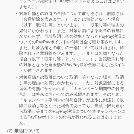
ャンペーン期間中10,000ポイントを超えることはござい
ません）。
対象店舗との取引の全部について取り消され、解除され
（合意解除を含みます。）、または無効となった場合
（以下「取消し等」といいます。）、取消し等の理由の
如何にかかわらず、また、対象店舗による返金の有無に
かかわらず、当該取消し等の対象となったPayPay決済に
ついてのPayPayポイントの付与は全て取り消されます。
また、対象店舗との取引の一部について取り消され、解
除され（合意解除を含みます。）、または無効となった
場合（以下「取消し等」といいます。）、当該取消し等
の対象となった返金後のPayPay決済金額に応じたポイン
トが付与されます。
対象店舗との取引について取消し等となった場合、取消
し等の理由の如何にかかわらず、また、対象店舗による
返金の有無にかかわらず、「キャンペーン期間中の付与
合計」は将来に向かってのみ減額されます。そのため、
「キャンペーン期間中の付与合計」が上限に到達して以
降に取消し等となった場合であっても、当該上限到達か
ら取消し等までのPayPay決済について本キャンペーンに
よるPayPayポイントの付与が行われることはありませ
ん。
景品について