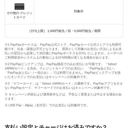
対象外
その他の クレジッ
トカード
［付与上限］ 1,000円相当／回・5,000円相当／期間
※1 PayPayボーナスは、PayPay公式ストア、PayPayカード公式ストアでも利用可
能です。出金・譲渡は不可となります。 原則として対象のお支払い方法によるお支
払いの翌日から起算して30日後にPayPayボーナスを付与いたしますが、ユーザーの
ご利用状況やシステム上の都合による付与時期が遅くなる場合があります。
※2 PayPayピックアップは、PayPay残高でのみお支払いが可能です。「Yahoo!
JAPANカード」を含め、クレジットカードでのお支払い、「PayPayあと払い」
「PayPayあと払い（一括のみ）」では利用できません。PayPayピックアップを除
いたオンラインでのお支払いはキャンペーンの対象外です。
※3 「ヤフーカード」は「Yahoo! JAPANカード」の愛称です。PayPayアプリを介さ
ないPayPayカード、ヤフーカードでのお支払いはキャンペーン対象外です。
※ キャンペーン内容および適用条件などは、予告なく変更または中止する場合があ
ります。
※ LINE Pay・Alipay（支付宝）でのお支払いは対象外です。
支払い設定とチャージはお済みですか？