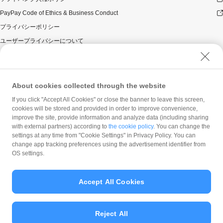
PayPay Code of Ethics & Business Conduct
プライバシーポリシー
ユーザープライバシーについて
ユーザーセキュリティについて
ウェブサイト利用規約
反社会的勢力に対する方針
About cookies collected through the website
勧誘方針
If you click "Accept All Cookies" or close the banner to leave this screen,
cookies will be stored and provided in order to improve convenience,
マネロン等基本方針
improve the site, provide information and analyze data (including sharing
カスタマーハラスメントに関する当社の考え方
with external partners) according to
the cookie policy
. You can change the
settings at any time from "Cookie Settings" in Privacy Policy. You can
change app tracking preferences using the advertisement identifier from
OS settings.
Accept All Cookies
© PayPay Corporation
Reject All