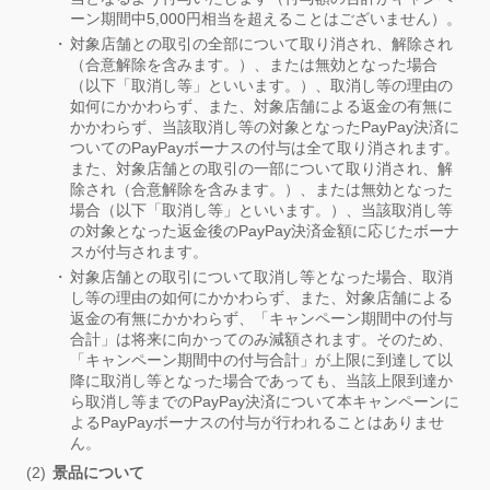
ーン期間中5,000円相当を超えることはございません）。
対象店舗との取引の全部について取り消され、解除され
（合意解除を含みます。）、または無効となった場合
（以下「取消し等」といいます。）、取消し等の理由の
如何にかかわらず、また、対象店舗による返金の有無に
かかわらず、当該取消し等の対象となったPayPay決済に
ついてのPayPayボーナスの付与は全て取り消されます。
また、対象店舗との取引の一部について取り消され、解
除され（合意解除を含みます。）、または無効となった
場合（以下「取消し等」といいます。）、当該取消し等
の対象となった返金後のPayPay決済金額に応じたボーナ
スが付与されます。
対象店舗との取引について取消し等となった場合、取消
し等の理由の如何にかかわらず、また、対象店舗による
返金の有無にかかわらず、「キャンペーン期間中の付与
合計」は将来に向かってのみ減額されます。そのため、
「キャンペーン期間中の付与合計」が上限に到達して以
降に取消し等となった場合であっても、当該上限到達か
ら取消し等までのPayPay決済について本キャンペーンに
よるPayPayボーナスの付与が行われることはありませ
ん。
景品について