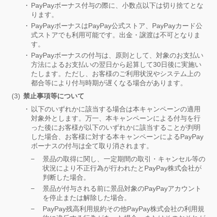
PayPayボーナス付与の際に、小数点以下は切り捨てとな
ります。
PayPayボーナスはPayPay公式ストア、PayPayカード公
式ストアでも利用可能です。出金・譲渡は不可となりま
す。
PayPayボーナスの付与は、原則として、対象のお支払い
方法によるお支払いの翌日から起算して30日後に実施い
たします。ただし、お客様のご利用状況やシステム上の
都合等により付与時期が遅くなる場合があります。
禁止事項等について
以下のいずれかに該当する場合は本キャンペーンの適用
対象外とします。万一、本キャンペーンによる付与を行
った後にお客様が以下のいずれかに該当することが判明
した場合、お客様に対する本キャンペーンによるPayPay
ボーナスの付与は全て取り消されます。
景品の取得に関し、一定期間の取引・キャンセル等の
状況により不正行為が行われたとPayPay株式会社が
判断した場合。
景品が付与される前に景品対象のPayPayアカウント
を停止または解除した場合。
PayPay残高利用規約その他PayPay株式会社の利用規