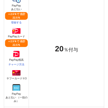
PayPay
あと払い
＋2.5％で 合計
22.5％
登録する
PayPayカード
＋2.5％で 合計
22.5％
20
％付与
PayPay残高
チャージ方法
ヤフーカード※3
PayPay
あと払い （一括の
み）