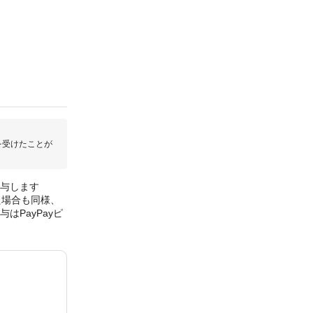
を受けたことが
付与します
た場合も同様、
はPayPayピ