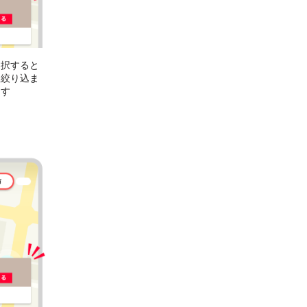
選択すると
に絞り込ま
ます