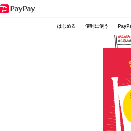
キャンペーン
まだまだやるぞ宗像市！今度はPayPayだ！最大20％戻っ
本キャンペーンは
ります。
はじめる
便利に使う
Pay