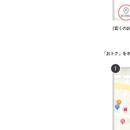
［近くの
「おトク」を