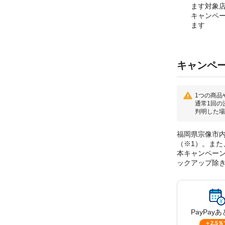
ます対象
キャンペ
ます
キャンペ
1つの商品
通常1回の
判明した場
福岡県宗像市内
（※1）。また
本キャンペーンに
ックアップ除
PayPay
あ
＋2.5％