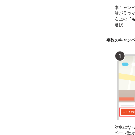
本キャン
舗が見つ
右上の
［
選択
複数のキャン
対象にな
ペーン数