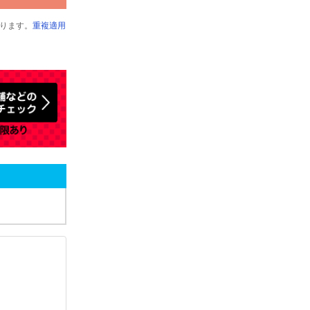
ります。
重複適用