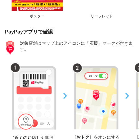
ポスター
リーフレット
PayPayアプリで確認
対象店舗はマップ上のアイコンに「応援」マークが付きま
す。
［おトク］
をオンにする
［
［近くのお店］
を選択