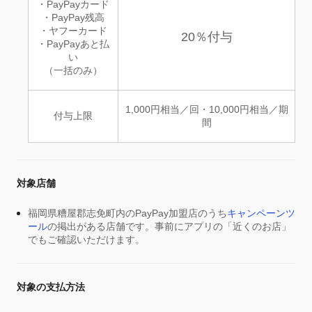
・PayPayカード
・PayPay残高
・ヤフーカード
20％付与
・PayPayあと払
い
（一括のみ）
1,000円相当／回・10,000円相当／期
付与上限
間
対象店舗
福岡県糟屋郡志免町内のPayPay加盟店のうち
キャンペーンツ
ール
の掲出がある店舗です。事前にアプリの「近くのお店」
でもご確認いただけます。
対象の支払方法