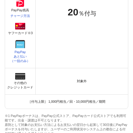
20
PayPay残高
％付与
チャージ方法
ヤフーカード※3
PayPay
あと払い
（一括のみ）
対象外
その他の
クレジットカード
［付与上限］ 1,000円相当／回・10,000円相当／期間
※1 PayPayボーナスは、PayPay公式ストア、PayPayカード公式ストアでも利用可
能です。出金・譲渡は不可となります。
原則として対象のお支払い方法によるお支払いの翌日から起算して30日後にPayPay
ボーナスを付与いたしますが、ユーザーのご利用状況やシステム上の都合による付