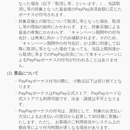
なった場合（以下「取消し等」といいます。）、当該取
消し等の対象となった返金後のPayPay決済金額に応じた
ボーナスが付与されます。
対象店舗との取引について取消し等となった場合、取消
し等の理由の如何にかかわらず、また、対象店舗による
返金の有無にかかわらず、「キャンペーン期間中の付与
合計」は将来に向かってのみ減額されます。そのため、
「キャンペーン期間中の付与合計」が上限に到達して以
降に取消し等となった場合であっても、当該上限到達か
ら取消し等までのPayPay決済について本キャンペーンに
よるPayPayボーナスの付与が行われることはありませ
ん。
景品について
PayPayボーナス付与の際に、小数点以下は切り捨てとな
ります。
PayPayボーナスはPayPay公式ストア、PayPayカード公
式ストアでも利用可能です。出金・譲渡は不可となりま
す。
PayPayボーナスの付与は、原則として、対象のお支払い
方法によるお支払いの翌日から起算して30日後に実施い
たします。ただし、お客様のご利用状況やシステム上の
都合等により付与時期が遅くなる場合があります。