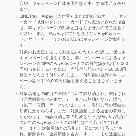
合や、キャンペーン自体を予告なく中止する場合があり
ます。
LINE Pay、Alipay（支付宝）またはPayPayカード、ヤフ
ーカード以外のクレジットカードでお支払いされた場合
は、本キャンペーンの対象とはなりませんのでご注意く
ださい。また、PayPayアプリを介さないPayPayカー
ド、ヤフーカードでのお支払いはキャンペーン対象外で
す。
対象のお支払方法にてお支払いいただいた際に、仮に本
キャンペーンを適用すると、本キャンペーンによるキャ
ンペーン期間中のPayPayボーナスの付与額が合計10,000
円相当を超えるときには、当該付与額の合計が10,000円
相当となるよう付与いたします（付与額の合計がキャン
ペーン期間中10,000円相当を超えることはございませ
ん）。
対象店舗との取引の全部について取り消され、解除され
（合意解除を含みます。）、または無効となった場合
（以下「取消し等」といいます。）、取消し等の理由の
如何にかかわらず、また、対象店舗による返金の有無に
かかわらず、当該取消し等の対象となったPayPay決済に
ついてのPayPayボーナスの付与は全て取り消されま
す。 また、対象店舗との取引の一部について取り消さ
れ、解除され（合意解除を含みます。）、または無効と