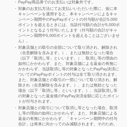
PayPay商品券でのお支払いは対象外です。
対象のお支払方法にてお支払いいただいた際に、仮に本
キャンペーンを適用すると、本キャンペーンによるキャ
ンペーン期間中のPayPayポイントの付与額が合計5,000
ポイントを超えるときには、当該付与額の合計が5,000ポ
イントとなるよう付与いたします（付与額の合計がキャ
ンペーン期間中5,000ポイントを超えることはございませ
ん）。
対象店舗との取引の全部について取り消され、解除され
（合意解除を含みます。）、または無効となった場合
（以下「取消し等」といいます。）、取消し等の理由の
如何にかかわらず、また、対象店舗による返金の有無に
かかわらず、当該取消し等の対象となったPayPay決済に
ついてのPayPayポイントの付与は全て取り消されます。
また、対象店舗との取引の一部について取り消され、解
除され（合意解除を含みます。）、または無効となった
場合（以下「取消し等」といいます。）、当該取消し等
の対象となった返金後のPayPay決済金額に応じたポイン
トが付与されます。
対象店舗との取引について取消し等となった場合、取消
し等の理由の如何にかかわらず、また、対象店舗による
返金の有無にかかわらず、「キャンペーン期間中の付与
合計」は将来に向かってのみ減額されます。そのため、