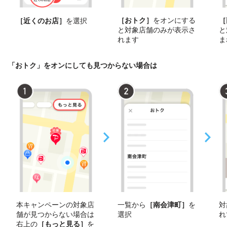
［おトク］
をオンにする
［
［近くのお店］
を選択
と対象店舗のみが表示さ
と
れます
ま
「おトク」をオンにしても見つからない場合は
本キャンペーンの対象店
一覧から
［南会津町］
を
対
舗が見つからない場合は
選択
れ
右上の
［もっと見る］
を