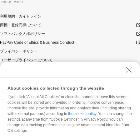
お知らせ
サポート
利用規約・ガイドライン
商標・登録商標について
ソフトバンク人権ポリシー
PayPay Code of Ethics & Business Conduct
プライバシーポリシー
ユーザープライバシーについて
ユーザーセキュリティについて
ウェブサイト利用規約
反社会的勢力に対する方針
About cookies collected through the website
勧誘方針
If you click "Accept All Cookies" or close the banner to leave this screen,
cookies will be stored and provided in order to improve convenience,
マネロン等基本方針
improve the site, provide information and analyze data (including sharing
カスタマーハラスメントに関する当社の考え方
with external partners) according to
the cookie policy
. You can change the
settings at any time from "Cookie Settings" in Privacy Policy. You can
change app tracking preferences using the advertisement identifier from
OS settings.