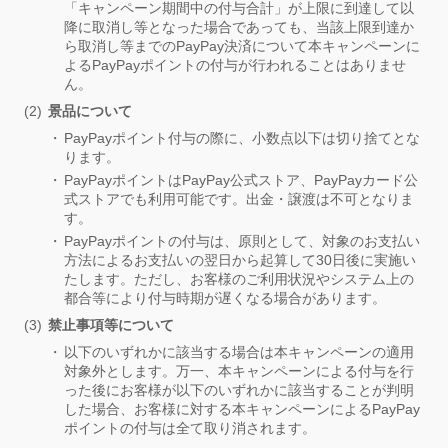
「キャンペーン期間中の付与合計」が上限に到達して以
降に取消し等となった場合であっても、当該上限到達か
ら取消し等までのPayPay決済について本キャンペーンに
よるPayPayポイントの付与が行われることはありませ
ん。
景品について
PayPayポイント付与の際に、小数点以下は切り捨てとな
ります。
PayPayポイントはPayPay公式ストア、PayPayカード公
式ストアでも利用可能です。出金・譲渡は不可となりま
す。
PayPayポイントの付与は、原則として、対象のお支払い
方法によるお支払いの翌日から起算して30日後に実施い
たします。ただし、お客様のご利用状況やシステム上の
都合等により付与時期が遅くなる場合があります。
禁止事項等について
以下のいずれかに該当する場合は本キャンペーンの適用
対象外とします。万一、本キャンペーンによる付与を行
った後にお客様が以下のいずれかに該当することが判明
した場合、お客様に対する本キャンペーンによるPayPay
ポイントの付与は全て取り消されます。