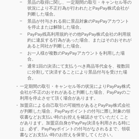
景品の取得に関し、一定期間の取引・キャンセル等の
状況により不正行為が行われたとPayPay株式会社が
判断した場合。
景品が付与される前に景品対象のPayPayアカウント
を停止または解除した場合。
PayPay残高利用規約その他PayPay株式会社の利用規
約に違反する行為があった場合、またはそのおそれが
あると同社が判断した場合。
お一人様が複数のPayPayアカウントを利用した場
合。
通常1回の決済にて支払うべき商品等代金を、複数回
に分割して決済することにより景品付与を受けた場
合。
一定期間の取引・キャンセル等の状況によりPayPay株式
会社が不正のおそれがあると判断した場合、PayPayのご
利用を停止させて頂く場合があります。
加盟店による自己取引の可能性があるとPayPay株式会社
が判断した場合、PayPayポイントの付与に際し対象の領
収書などお支払い時のお控えを確認させていただくこと
があります。加盟店自身がPayPay決済を利用される時に
は、必ず、PayPayポイントの付与がなされるまで、領収
書などお支払い時のお控えを保管してください。