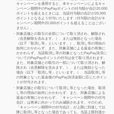
キャンペーンを適用すると、本キャンペーンによるキャ
ンペーン期間中のPayPayポイントの付与額が合計20,000
ポイントを超えるときには、当該付与額の合計が20,000
ポイントとなるよう付与いたします（付与額の合計がキ
ャンペーン期間中20,000ポイントを超えることはござい
ません）。
対象店舗との取引の全部について取り消され、解除され
（合意解除を含みます。）、または無効となった場合
（以下「取消し等」といいます。）、取消し等の理由の
如何にかかわらず、また、対象店舗による返金の有無に
かかわらず、当該取消し等の対象となったPayPay決済に
ついてのPayPayポイントの付与は全て取り消されます。
また、対象店舗との取引の一部について取り消され、解
除され（合意解除を含みます。）、または無効となった
場合（以下「取消し等」といいます。）、当該取消し等
の対象となった返金後のPayPay決済金額に応じたポイン
トが付与されます。
対象店舗との取引について取消し等となった場合、取消
し等の理由の如何にかかわらず、また、対象店舗による
返金の有無にかかわらず、「キャンペーン期間中の付与
合計」は将来に向かってのみ減額されます。そのため、
「キャンペーン期間中の付与合計」が上限に到達して以
降に取消し等となった場合であっても、当該上限到達か