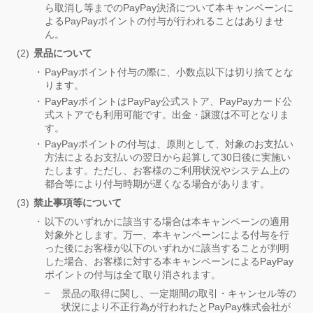
ら取消し等までのPayPay決済について本キャンペーンに
よるPayPayポイントの付与が行われることはありませ
ん。
景品について
PayPayポイント付与の際に、小数点以下は切り捨てとな
ります。
PayPayポイントはPayPay公式ストア、PayPayカード公
式ストアでも利用可能です。出金・譲渡は不可となりま
す。
PayPayポイントの付与は、原則として、対象のお支払い
方法によるお支払いの翌日から起算して30日後に実施い
たします。ただし、お客様のご利用状況やシステム上の
都合等により付与時期が遅くなる場合があります。
禁止事項等について
以下のいずれかに該当する場合は本キャンペーンの適用
対象外とします。万一、本キャンペーンによる付与を行
った後にお客様が以下のいずれかに該当することが判明
した場合、お客様に対する本キャンペーンによるPayPay
ポイントの付与は全て取り消されます。
景品の取得に関し、一定期間の取引・キャンセル等の
状況により不正行為が行われたとPayPay株式会社が