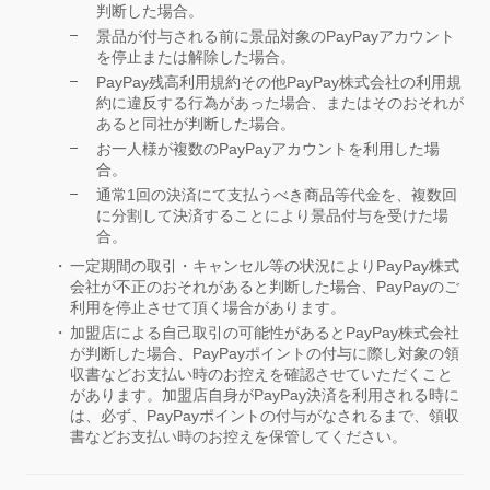
判断した場合。
景品が付与される前に景品対象のPayPayアカウント
を停止または解除した場合。
PayPay残高利用規約その他PayPay株式会社の利用規
約に違反する行為があった場合、またはそのおそれが
あると同社が判断した場合。
お一人様が複数のPayPayアカウントを利用した場
合。
通常1回の決済にて支払うべき商品等代金を、複数回
に分割して決済することにより景品付与を受けた場
合。
一定期間の取引・キャンセル等の状況によりPayPay株式
会社が不正のおそれがあると判断した場合、PayPayのご
利用を停止させて頂く場合があります。
加盟店による自己取引の可能性があるとPayPay株式会社
が判断した場合、PayPayポイントの付与に際し対象の領
収書などお支払い時のお控えを確認させていただくこと
があります。加盟店自身がPayPay決済を利用される時に
は、必ず、PayPayポイントの付与がなされるまで、領収
書などお支払い時のお控えを保管してください。