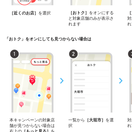
［おトク］
をオンにする
［
［近くのお店］
を選択
と対象店舗のみが表示さ
対
れます
れ
「おトク」をオンにしても見つからない場合は
本キャンペーンの対象店
一覧から
［大垣市］
を選
対
舗が見つからない場合は
択
れ
右上の
［もっと見る］
を