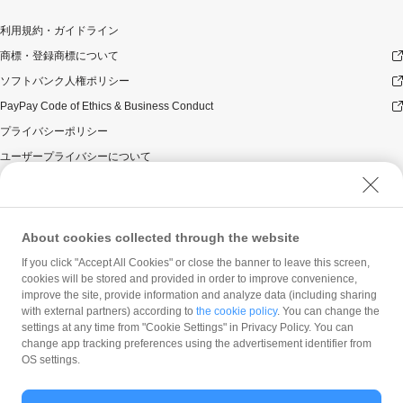
利用規約・ガイドライン
商標・登録商標について
ソフトバンク人権ポリシー
PayPay Code of Ethics & Business Conduct
プライバシーポリシー
ユーザープライバシーについて
ユーザーセキュリティについて
ウェブサイト利用規約
反社会的勢力に対する方針
About cookies collected through the website
勧誘方針
If you click "Accept All Cookies" or close the banner to leave this screen,
cookies will be stored and provided in order to improve convenience,
マネロン等基本方針
improve the site, provide information and analyze data (including sharing
カスタマーハラスメントに関する当社の考え方
with external partners) according to
the cookie policy
. You can change the
settings at any time from "Cookie Settings" in Privacy Policy. You can
change app tracking preferences using the advertisement identifier from
OS settings.