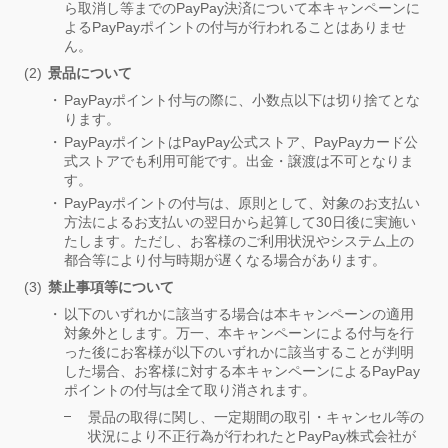
ら取消し等までのPayPay決済について本キャンペーンに
よるPayPayポイントの付与が行われることはありませ
ん。
景品について
PayPayポイント付与の際に、小数点以下は切り捨てとな
ります。
PayPayポイントはPayPay公式ストア、PayPayカード公
式ストアでも利用可能です。出金・譲渡は不可となりま
す。
PayPayポイントの付与は、原則として、対象のお支払い
方法によるお支払いの翌日から起算して30日後に実施い
たします。ただし、お客様のご利用状況やシステム上の
都合等により付与時期が遅くなる場合があります。
禁止事項等について
以下のいずれかに該当する場合は本キャンペーンの適用
対象外とします。万一、本キャンペーンによる付与を行
った後にお客様が以下のいずれかに該当することが判明
した場合、お客様に対する本キャンペーンによるPayPay
ポイントの付与は全て取り消されます。
景品の取得に関し、一定期間の取引・キャンセル等の
状況により不正行為が行われたとPayPay株式会社が