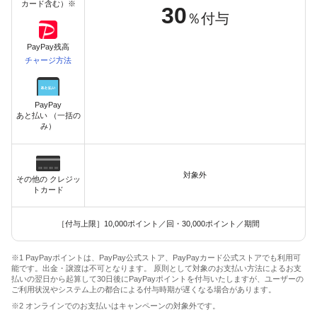
カード含む）※
30
％付与
PayPay残高
チャージ方法
PayPay
あと払い （一括の
み）
対象外
その他の クレジッ
トカード
［付与上限］10,000ポイント／回・30,000ポイント／期間
※1 PayPayポイントは、PayPay公式ストア、PayPayカード公式ストアでも利用可
能です。出金・譲渡は不可となります。 原則として対象のお支払い方法によるお支
払いの翌日から起算して30日後にPayPayポイントを付与いたしますが、ユーザーの
ご利用状況やシステム上の都合による付与時期が遅くなる場合があります。
※2 オンラインでのお支払いはキャンペーンの対象外です。