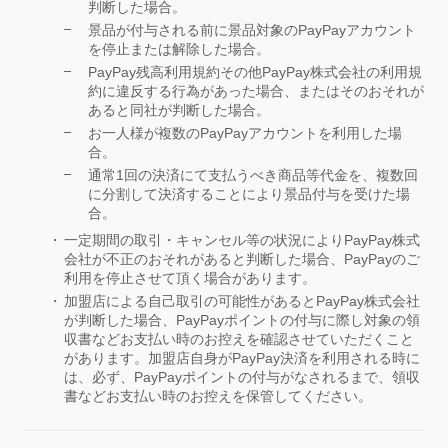
判断した場合。
景品が付与される前に景品対象のPayPayアカウント
を停止または解除した場合。
PayPay残高利用規約その他PayPay株式会社の利用規
約に違反する行為があった場合、またはそのおそれが
あると同社が判断した場合。
お一人様が複数のPayPayアカウントを利用した場
合。
通常1回の決済にて支払うべき商品等代金を、複数回
に分割して決済することにより景品付与を受けた場
合。
一定期間の取引・キャンセル等の状況によりPayPay株式
会社が不正のおそれがあると判断した場合、PayPayのご
利用を停止させて頂く場合があります。
加盟店による自己取引の可能性があるとPayPay株式会社
が判断した場合、PayPayポイントの付与に際し対象の領
収書などお支払い時のお控えを確認させていただくこと
があります。加盟店自身がPayPay決済を利用される時に
は、必ず、PayPayポイントの付与がなされるまで、領収
書などお支払い時のお控えを保管してください。