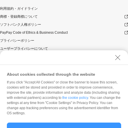
利用規約・ガイドライン
商標・登録商標について
ソフトバンク人権ポリシー
PayPay Code of Ethics & Business Conduct
プライバシーポリシー
ユーザープライバシーについて
ユーザーセキュリティについて
ウェブサイト利用規約
反社会的勢力に対する方針
About cookies collected through the website
勧誘方針
If you click "Accept All Cookies" or close the banner to leave this screen,
cookies will be stored and provided in order to improve convenience,
マネロン等基本方針
improve the site, provide information and analyze data (including sharing
カスタマーハラスメントに関する当社の考え方
with external partners) according to
the cookie policy
. You can change the
settings at any time from "Cookie Settings" in Privacy Policy. You can
change app tracking preferences using the advertisement identifier from
OS settings.