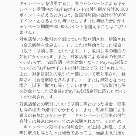
キャンペーンを適用すると、本キャンペーンによるキャ
ンペーン期間中のPayPayポイントの付与額が合計30,000
ポイントを超えるときには、当該付与額の合計が30,000
ポイントとなるよう付与いたします（付与額の合計がキ
ャンペーン期間中30,000ポイントを超えることはござい
ません）。
対象店舗との取引の全部について取り消され、解除され
（合意解除を含みます。）、または無効となった場合
（以下「取消し等」といいます。）、取消し等の理由の
如何にかかわらず、また、対象店舗による返金の有無に
かかわらず、当該取消し等の対象となったPayPay決済に
ついてのPayPayポイントの付与は全て取り消されます。
また、対象店舗との取引の一部について取り消され、解
除され（合意解除を含みます。）、または無効となった
場合（以下「取消し等」といいます。）、当該取消し等
の対象となった返金後のPayPay決済金額に応じたポイン
トが付与されます。
対象店舗との取引について取消し等となった場合、取消
し等の理由の如何にかかわらず、また、対象店舗による
返金の有無にかかわらず、「キャンペーン期間中の付与
合計」は将来に向かってのみ減額されます。そのため、
「キャンペーン期間中の付与合計」が上限に到達して以
降に取消し等となった場合であっても、当該上限到達か