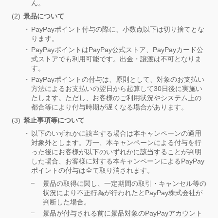
ん。
景品について
PayPayポイント付与の際に、小数点以下は切り捨てとな
ります。
PayPayポイントはPayPay公式ストア、PayPayカード公
式ストアでも利用可能です。出金・譲渡は不可となりま
す。
PayPayポイントの付与は、原則として、対象のお支払い
方法によるお支払いの翌日から起算して30日後に実施い
たします。ただし、お客様のご利用状況やシステム上の
都合等により付与時期が遅くなる場合があります。
禁止事項等について
以下のいずれかに該当する場合は本キャンペーンの適用
対象外とします。万一、本キャンペーンによる付与を行
った後にお客様が以下のいずれかに該当することが判明
した場合、お客様に対する本キャンペーンによるPayPay
ポイントの付与は全て取り消されます。
景品の取得に関し、一定期間の取引・キャンセル等の
状況により不正行為が行われたとPayPay株式会社が
判断した場合。
景品が付与される前に景品対象のPayPayアカウント