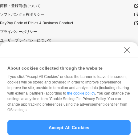
商標・登録商標について
ソフトバンク人権ポリシー
PayPay Code of Ethics & Business Conduct
プライバシーポリシー
ユーザープライバシーについて
ユーザーセキュリティについて
ウェブサイト利用規約
反社会的勢力に対する方針
About cookies collected through the website
勧誘方針
If you click "Accept All Cookies" or close the banner to leave this screen,
cookies will be stored and provided in order to improve convenience,
マネロン等基本方針
improve the site, provide information and analyze data (including sharing
カスタマーハラスメントに関する当社の考え方
with external partners) according to
the cookie policy
. You can change the
settings at any time from "Cookie Settings" in Privacy Policy. You can
change app tracking preferences using the advertisement identifier from
OS settings.
Accept All Cookies
© PayPay Corporation