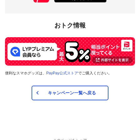
対象店舗
おトク情報
牛角のPayPay加盟店のうち、
キャンペーンツール
の掲出がある
店舗です。事前にアプリの「近くのお店」でもご確認いただけ
ます。
対象の支払方法
便利なスマホグッズは、
PayPay公式ストア
でご購入ください。
本キャンペーンの対象のお支払方法は、PayPay残高、ヤフー
カード、PayPayあと払い（一括のみ）で、その他のお支払方
キャンペーン一覧へ戻る
法は対象外です。
注意事項
キャンペーンの適用について
本キャンペーン、PayPay利用特典及びPayPay株式会社