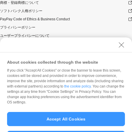
商標・登録商標について
当となるよう付与いたします（付与額の合計がキャンペ
ーン期間中1,000円相当を超えることはございません）。
ソフトバンク人権ポリシー
本キャンペーンの対象となった加盟店との契約の一部に
PayPay Code of Ethics & Business Conduct
ついて取消し、無効または解除（合意解除を含み、以下
「取消し等」といいます。）となった場合、理由の如何
プライバシーポリシー
にかかわらず、また返金の有無にかかわらず、当該取消
ユーザープライバシーについて
し等の対象決済についてのPayPayボーナスの付与は全て
取り消されます。
ユーザーセキュリティについて
本キャンペーンの対象となった加盟店との契約について
ウェブサイト利用規約
取消し等となった場合、理由の如何にかかわらず、また
反社会的勢力に対する方針
返金の有無にかかわらず、「キャンペーン期間中の付与
About cookies collected through the website
合計」は、当該取消し等をした時点から将来に向かって
勧誘方針
If you click "Accept All Cookies" or close the banner to leave this screen,
のみ減額されます。そのため、「キャンペーン期間中の
cookies will be stored and provided in order to improve convenience,
マネロン等基本方針
付与合計」が1,000円相当に到達して以降に取消し等を行
improve the site, provide information and analyze data (including sharing
った方が、当該取消し等の前に、PayPay決済をしていた
カスタマーハラスメントに関する当社の考え方
with external partners) according to
the cookie policy
. You can change the
場合であっても、当該取消し等によって取消し等の前に
settings at any time from "Cookie Settings" in Privacy Policy. You can
行った決済が本キャンペーンの対象となることはありま
change app tracking preferences using the advertisement identifier from
せん。
OS settings.
景品について
PayPayボーナス付与の際に、小数点以下は切り捨てとな
Accept All Cookies
ります。
© PayPay Corporation
PayPayボーナスはPayPay公式ストア、ワイジェイカー