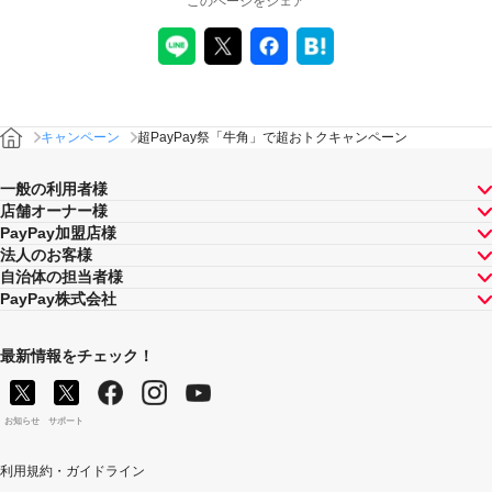
このページをシェア
が同時開催する他の総付キャンペーンの中で、付与され
るPayPayボーナスの額が最大となるものが適用されま
す。PayPay株式会社が指定する場合を除き、それらが重
複適用されることはありません。
本キャンペーンが適用される場合に、PayPay株式会社が
同時開催する他の総付キャンペーンの適用条件を満たす
ときにはそれらも適用されますが、1回のお支払いについ
キャンペーン
超PayPay祭「牛角」で超おトクキャンペーン
てのPayPayボーナスの付与率は、合計で支払額の66.5％
が上限です（仮にそれぞれ適用すると合計66.5％を超え
一般の利用者様
る場合は、本キャンペーンによる付与分が縮減されま
店舗オーナー様
す）。ただし、上記上限は、マイナポイント付与期間中
PayPay加盟店様
（2020年9月1日～2021年3月31日）のお支払いに適用さ
法人のお客様
れるものであり、2021年4月1日以降は変更予定です。
自治体の担当者様
キャンペーン内容および適用条件を予告なく変更する場
PayPay株式会社
合や、キャンペーン自体を予告なく中止する場合があり
ます。
ヤフーカード以外のクレジットカードでお支払いされた
最新情報をチェック！
場合は、本キャンペーンの対象とはなりませんのでご注
意ください。
対象のお支払方法にてお支払いいただいた際に、仮に本
お知らせ
サポート
キャンペーンを適用すると、本キャンペーンによるキャ
ンペーン期間中のPayPayボーナスの付与額が合計1,000
利用規約・ガイドライン
円相当を超えるときには、当該付与額の合計が1,000円相