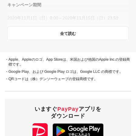
キャンペーン期間
2020年11月1日（日）0:00～2020年11月15日（日）23:59
全て読む
概要
キャンペーン期間中、対象店舗で、PayPay残高、ヤフーカー
ド、PayPayあと払い（一括のみ）でお支払いをしていただい
・Apple、Appleのロゴ、App Storeは、米国および他国のApple Inc.の登録商
た方に対し、下表のとおり後日PayPayボーナスを付与します
標です。
（※1）。
・Google Play、および Google Play ロゴは、Google LLC の商標です。
支払日の翌日から起算して30日後
・QRコードは（株）デンソーウェーブの登録商標です。
・PayPay残高
・ヤフーカード
10％付与
・PayPayあと払い
（一括のみ）
いますぐ
PayPay
アプリを
ダウンロード
300円相当／回
付与上限
1,000円相当／期間