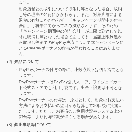
ます。
対象店舗との取引について取消し等となった場合、取消
し等の理由の如何にかかわらず、また、対象店舗による
返金の有無にかかわらず、「キャンペーン期間中の付与
合計」は将来に向かってのみ減額されます。そのため、
「キャンペーン期間中の付与合計」が上限に到達して以
降に取消し等となった場合であっても、当該上限到達か
ら取消し等までのPayPay決済について本キャンペーンに
よるPayPayボーナスの付与が行われることはありませ
ん。
景品について
PayPayボーナス付与の際に、小数点以下は切り捨てとな
ります。
PayPayボーナスはPayPay公式ストア、ワイジェイカー
ド公式ストアでも利用可能です。出金・譲渡は不可とな
ります。
PayPayボーナスの付与は、原則として、対象のお支払い
方法によるお支払いの翌日から起算して30日後に実施い
たします。ただし、お客様のご利用状況やシステム上の
都合等により付与時期が遅くなる場合があります。
禁止事項等について