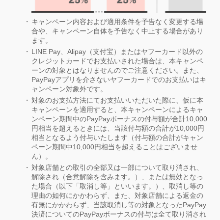
キャンペーン内容および適用条件を予告なく変更する場
合や、キャンペーン自体を予告なく中止する場合があり
ます。
LINE Pay、Alipay（支付宝）またはヤフーカード以外の
クレジットカードでお支払いされた場合は、本キャンペ
ーンの対象とはなりませんのでご注意ください。また、
PayPayアプリを介さないヤフーカードでのお支払いはキ
ャンペーン対象外です。
対象のお支払方法にてお支払いいただいた際に、仮に本
キャンペーンを適用すると、本キャンペーンによるキャ
ンペーン期間中のPayPayボーナスの付与額が合計10,000
円相当を超えるときには、当該付与額の合計が10,000円
相当となるよう付与いたします（付与額の合計がキャン
ペーン期間中10,000円相当を超えることはございませ
ん）。
対象店舗との取引の全部又は一部について取り消され、
解除され（合意解除を含みます。）、または無効となっ
た場合（以下「取消し等」といいます。）、取消し等の
理由の如何にかかわらず、また、対象店舗による返金の
有無にかかわらず、当該取消し等の対象となったPayPay
決済についてのPayPayボーナスの付与は全て取り消され