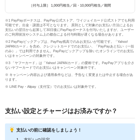
［付与上限］ 1,000円相当／回・10,000円相当／期間
※1 PayPayボーナスは、PayPay公式ストア、ワイジェイカード公式ストアでも利用
可能です。出金・譲渡は不可となります。 原則として対象のお支払い方法によるお
支払いの翌日から起算して30日後にPayPayボーナスを付与いたしますが、ユーザー
のご利用状況やシステム上の都合による付与時期が遅くなる場合があります。
※2 PayPayピックアップは、PayPay残高でのみお支払いが可能です。「Yahoo!
JAPANカード」を含め、クレジットカードでのお支払い、「PayPayあと払い（一括
のみ）」では利用できません。PayPayピックアップを除いたオンラインでのお支払
いはキャンペーンの対象外です。
※3 「ヤフーカード」は「Yahoo! JAPANカード」の愛称です。PayPayアプリを介さ
ないヤフーカードでのお支払いはキャンペーン対象外です。
※ キャンペーン内容および適用条件などは、予告なく変更または中止する場合があ
ります。
※ LINE Pay・Alipay（支付宝）でのお支払いは対象外です。
支払い設定とチャージはお済みですか？
支払いの前に確認をしましょう！
支払いの設定