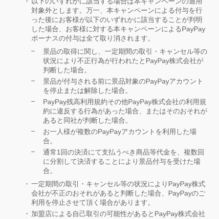
以下のいずれかに該当する場合は本キャンペーンの適用
対象外とします。万一、本キャンペーンによる付与を行
った後にお客様が以下のいずれかに該当することが判明
した場合、お客様に対する本キャンペーンによるPayPay
ボーナスの付与は全て取り消されます。
景品の取得に関し、一定期間の取引・キャンセル等の
状況により不正行為が行われたとPayPay株式会社が
判断した場合。
景品が付与される前に景品対象のPayPayアカウント
を停止または解除した場合。
PayPay残高利用規約その他PayPay株式会社の利用規
約に違反する行為があった場合、またはそのおそれが
あると同社が判断した場合。
お一人様が複数のPayPayアカウントを利用した場
合。
通常1回の決済にて支払うべき商品等代金を、複数回
に分割して決済することにより景品付与を受けた場
合。
一定期間の取引・キャンセル等の状況によりPayPay株式
会社が不正のおそれがあると判断した場合、PayPayのご
利用を停止させて頂く場合があります。
加盟店による自己取引の可能性があるとPayPay株式会社