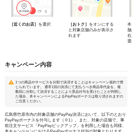
［近くのお店］
を選択
［おトク］
をオンにする
本
と対象店舗のみが表示さ
舗
れます
右
選
キャンペーン内容
1つの商品やサービスを分割で決済することはキャンペーン規約で禁
じられています。 通常1回の決済にて支払うべき商品等代金を、複
数回に分割して決済することにより景品付与を受けたことが判明し
た場合、本キャンペーンによるPayPayボーナスは取り消されますの
ご注意ください。
広島県竹原市内の対象店舗のPayPay決済において、以下のとおり
PayPayボーナスを付与します（※1）。また、対象の店舗で、事
前注文サービス「PayPayピックアップ」を利用した場合も同様、
本キャンペーンにおけるPayPayボーナス付与の対象となります。