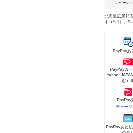
ンペーンに
北海道広尾郡広
す（※1）。P
PayPay
あ
PayPayカ
Yahoo! JA
む）
PayPa
チャージ
PayPay
あと払
のみ