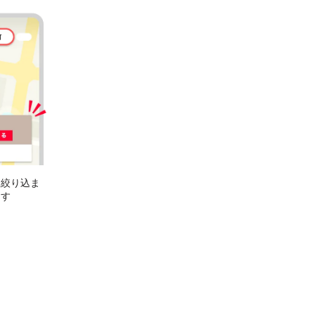
に絞り込ま
ます