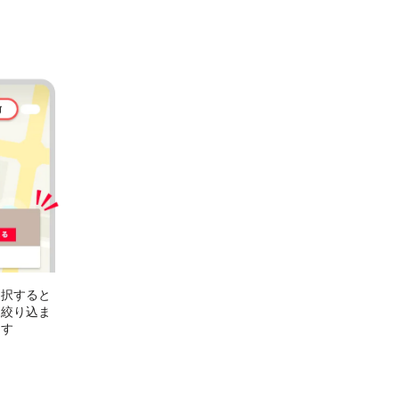
選択すると
に絞り込ま
ます