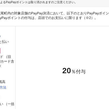
よるPayPayポイントは取り消されますのご注意ください。
尾町内の対象店舗のPayPay決済において、以下のとおりPayPayポイ
ayPayポイントの付与は、店頭でのお支払いに限ります（※2）。
と払い
ード （旧
PANカード含
※
20
％付与
y残高
方法
い （一括
）