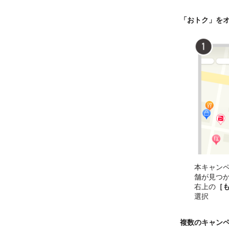
「おトク」を
本キャン
舗が見つ
右上の
［
選択
複数のキャン