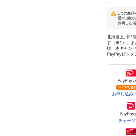
1つの商品
通常1回の
判明した場
北海道上川郡清
す（※1）。ま
様、本キャンペ
PayPayピ
PayPay
＋1％で
合計
お申し込み
PayPa
チャージ