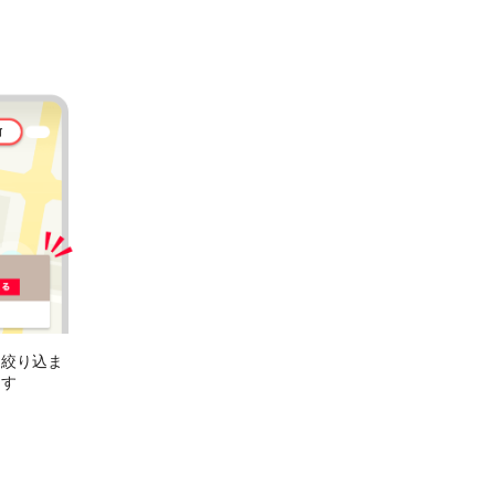
に絞り込ま
ます