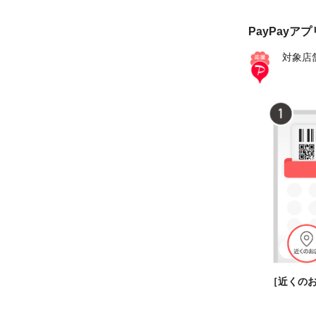
PayPayア
対象店
［近くの