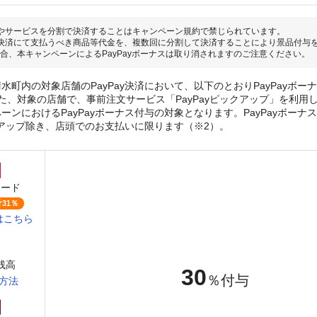
やサービスを分割で決済することはキャンペーン規約で禁じられています。
決済にて支払うべき商品等代金を、複数回に分割して決済することにより景品付与
合、本キャンペーンによるPayPayボーナスは取り消されますのご注意ください。
水町内の対象店舗のPayPay決済において、以下のとおりPayPayボー
た、対象の店舗で、事前注文サービス「PayPayピックアップ」を利用
ーンにおけるPayPayボーナス付与の対象となります。PayPayボーナ
ックアップ除き、店頭でのお支払いに限ります（※2）。
カード
31％
はこちら
y残高
30
％付与
方法