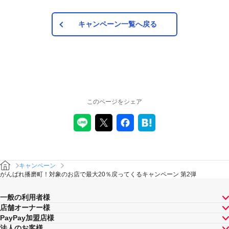
カード、PayPayあと払い（一括のみ）で、その他のお支払方
法は対象外です。また、オンラインでのお支払いはPayPayピ
ックアップのみ対象で、それ以外は対象外です。
キャンペーン一覧へ戻る
注意事項
キャンペーンの適用について
本キャンペーン、PayPay利用特典及びPayPay株式会社
このページをシェア
が同時開催する他の総付キャンペーンの中で、付与され
るPayPayボーナスの額が最大となるものが適用されま
す。PayPay株式会社が指定する場合を除き、それらが重
複適用されることはありません。
本キャンペーンが適用される場合に、PayPay株式会社が
同時開催する他の総付キャンペーンの適用条件を満たす
ときにはそれらも適用されますが、1回のお支払いについ
キャンペーン
てのPayPayボーナスの付与率は、合計で支払額の66.5％
がんばれ播磨町！対象のお店で最大20％戻ってくるキャンペーン 第2弾
が上限です（仮にそれぞれ適用すると合計66.5％を超え
る場合は、本キャンペーンによる付与分が縮減されま
一般の利用者様
す）。ただし、上記上限は、マイナポイント付与期間中
店舗オーナー様
（2020年9月1日～2021年9月30日）のお支払いに適用さ
PayPay加盟店様
れるものであり、2021年10月1日以降は変更予定です。
法人のお客様