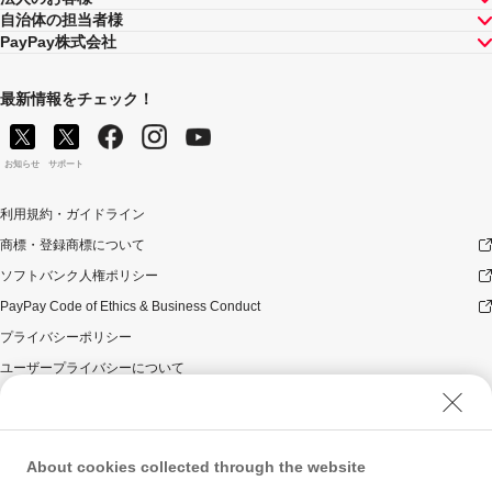
キャンペーン内容および適用条件を予告なく変更する場
自治体の担当者様
合や、キャンペーン自体を予告なく中止する場合があり
PayPay株式会社
ます。
ヤフーカード以外のクレジットカードでお支払いされた
場合は、本キャンペーンの対象とはなりませんのでご注
最新情報をチェック！
意ください。また、PayPayアプリを介さないヤフーカー
ドでのお支払いはキャンペーン対象外です。
対象のお支払方法にてお支払いいただいた際に、仮に本
お知らせ
サポート
キャンペーンを適用すると、本キャンペーンによるキャ
ンペーン期間中のPayPayボーナスの付与額が合計1,000
利用規約・ガイドライン
円相当を超えるときには、当該付与額の合計が1,000円相
商標・登録商標について
当となるよう付与いたします（付与額の合計がキャンペ
ーン期間中1,000円相当を超えることはございません）。
ソフトバンク人権ポリシー
対象店舗との取引の全部又は一部について取り消され、
PayPay Code of Ethics & Business Conduct
解除され（合意解除を含みます。）、または無効となっ
た場合（以下「取消し等」といいます。）、取消し等の
プライバシーポリシー
理由の如何にかかわらず、また、対象店舗による返金の
ユーザープライバシーについて
有無にかかわらず、当該取消し等の対象となったPayPay
決済についてのPayPayボーナスの付与は全て取り消され
ユーザーセキュリティについて
ます。
ウェブサイト利用規約
対象店舗との取引について取消し等となった場合、取消
反社会的勢力に対する方針
し等の理由の如何にかかわらず、また、対象店舗による
About cookies collected through the website
返金の有無にかかわらず、「キャンペーン期間中の付与
勧誘方針