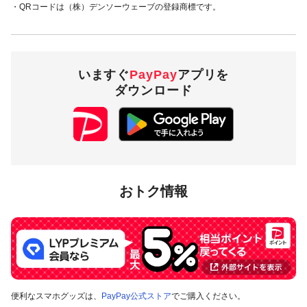
・QRコードは（株）デンソーウェーブの登録商標です。
・PayPay残高 ・ヤフーカード
20％付与
・PayPayあと払い
（一括のみ）
いますぐ
PayPay
アプリを
ダウンロード
1,000円相当／回 1,000
付与上限
円相当／期間
対象店舗
おトク情報
兵庫県加古郡播磨町内のPayPay加盟店のうち
キャンペーンツ
ール
の掲出がある店舗です。事前にアプリの「近くのお店」
でもご確認いただけます。
対象の支払方法
便利なスマホグッズは、
PayPay公式ストア
でご購入ください。
本キャンペーンの対象のお支払方法は、PayPay残高、ヤフー