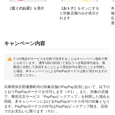
［近くのお店］
を選択
［おトク］
をオンにする
本
と対象店舗のみが表示さ
舗
れます
右
選
キャンペーン内容
1つの商品やサービスを分割で決済することはキャンペーン規約で禁
じられています。 通常1回の決済にて支払うべき商品等代金を、複
数回に分割して決済することにより景品付与を受けたことが判明し
た場合、本キャンペーンによるPayPayボーナスは取り消されますの
ご注意ください。
兵庫県加古郡播磨町内の対象店舗のPayPay決済において、以下の
とおりPayPayボーナスを付与します（※1）。また、対象の店舗
で、事前注文サービス「PayPayピックアップ」を利用した場合も
同様、本キャンペーンにおけるPayPayボーナス付与の対象となり
ます。PayPayボーナスの付与はPayPayピックアップ除き、店頭
でのお支払いに限ります（※2）。