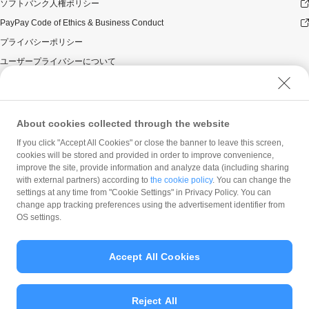
ソフトバンク人権ポリシー
PayPay Code of Ethics & Business Conduct
プライバシーポリシー
ユーザープライバシーについて
ユーザーセキュリティについて
ウェブサイト利用規約
反社会的勢力に対する方針
About cookies collected through the website
勧誘方針
If you click "Accept All Cookies" or close the banner to leave this screen,
cookies will be stored and provided in order to improve convenience,
マネロン等基本方針
improve the site, provide information and analyze data (including sharing
カスタマーハラスメントに関する当社の考え方
with external partners) according to
the cookie policy
. You can change the
settings at any time from "Cookie Settings" in Privacy Policy. You can
change app tracking preferences using the advertisement identifier from
OS settings.
Accept All Cookies
© PayPay Corporation
Reject All