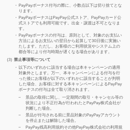
PayPayボーナス付与の際に、小数点以下は切り捨てとな
ります。
PayPayボーナスはPayPay公式ストア、PayPayカード公
式ストアでも利用可能です。出金・譲渡は不可となりま
す。
PayPayボーナスの付与は、原則として、対象のお支払い
方法によるお支払いの翌日から起算して30日後に実施い
たします。ただし、お客様のご利用状況やシステム上の
都合等により付与時期が遅くなる場合があります。
禁止事項等について
以下のいずれかに該当する場合は本キャンペーンの適用
対象外とします。万一、本キャンペーンによる付与を行
った後にお客様が以下のいずれかに該当することが判明
した場合、お客様に対する本キャンペーンによるPayPay
ボーナスの付与は全て取り消されます。
景品の取得に関し、一定期間の取引・キャンセル等の
状況により不正行為が行われたとPayPay株式会社が
判断した場合。
景品が付与される前に景品対象のPayPayアカウント
を停止または解除した場合。
PayPay残高利用規約その他PayPay株式会社の利用規