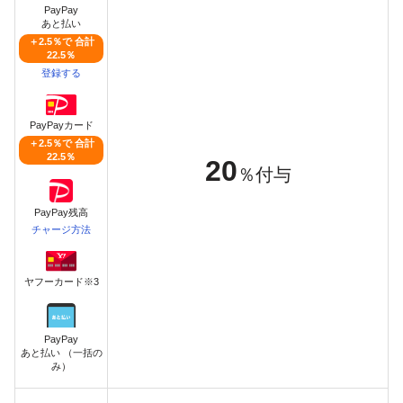
PayPay
あと払い
＋2.5％で 合計
22.5％
登録する
PayPayカード
＋2.5％で 合計
22.5％
20
％付与
PayPay残高
チャージ方法
ヤフーカード※3
PayPay
あと払い （一括の
み）