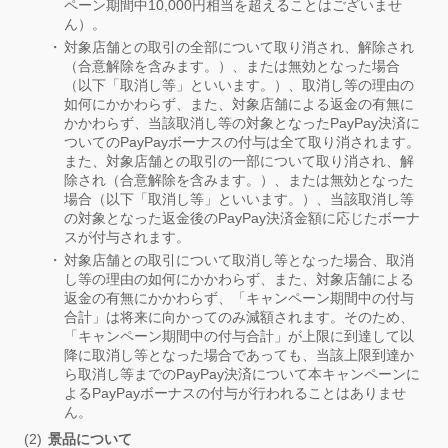
ペーン期間中10,000円相当を超えることはございませ
ん）。
対象店舗との取引の全部について取り消され、解除され
（合意解除を含みます。）、または無効となった場合
（以下「取消し等」といいます。）、取消し等の理由の
如何にかかわらず、また、対象店舗による返金の有無に
かかわらず、当該取消し等の対象となったPayPay決済に
ついてのPayPayボーナスの付与は全て取り消されます。
また、対象店舗との取引の一部について取り消され、解
除され（合意解除を含みます。）、または無効となった
場合（以下「取消し等」といいます。）、当該取消し等
の対象となった返金後のPayPay決済金額に応じたボーナ
スが付与されます。
対象店舗との取引について取消し等となった場合、取消
し等の理由の如何にかかわらず、また、対象店舗による
返金の有無にかかわらず、「キャンペーン期間中の付与
合計」は将来に向かってのみ減額されます。そのため、
「キャンペーン期間中の付与合計」が上限に到達して以
降に取消し等となった場合であっても、当該上限到達か
ら取消し等までのPayPay決済について本キャンペーンに
よるPayPayボーナスの付与が行われることはありませ
ん。
景品について