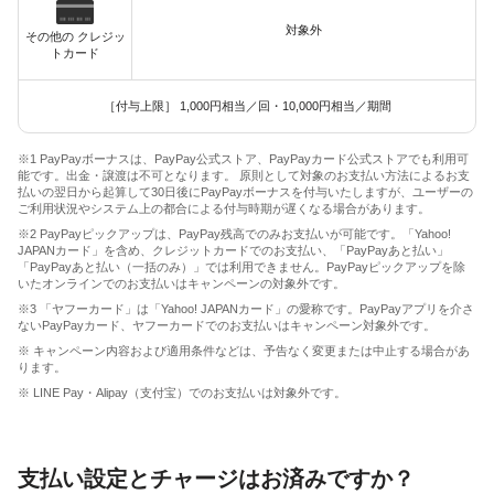
対象外
その他の クレジッ
トカード
［付与上限］ 1,000円相当／回・10,000円相当／期間
※1 PayPayボーナスは、PayPay公式ストア、PayPayカード公式ストアでも利用可
能です。出金・譲渡は不可となります。 原則として対象のお支払い方法によるお支
払いの翌日から起算して30日後にPayPayボーナスを付与いたしますが、ユーザーの
ご利用状況やシステム上の都合による付与時期が遅くなる場合があります。
※2 PayPayピックアップは、PayPay残高でのみお支払いが可能です。「Yahoo!
JAPANカード」を含め、クレジットカードでのお支払い、「PayPayあと払い」
「PayPayあと払い（一括のみ）」では利用できません。PayPayピックアップを除
いたオンラインでのお支払いはキャンペーンの対象外です。
※3 「ヤフーカード」は「Yahoo! JAPANカード」の愛称です。PayPayアプリを介さ
ないPayPayカード、ヤフーカードでのお支払いはキャンペーン対象外です。
※ キャンペーン内容および適用条件などは、予告なく変更または中止する場合があ
ります。
※ LINE Pay・Alipay（支付宝）でのお支払いは対象外です。
支払い設定とチャージはお済みですか？