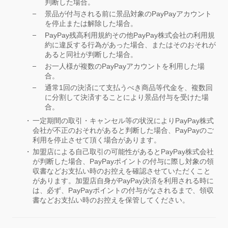
判断した場合。
景品が付与される前に景品対象のPayPayアカウント
を停止または解除した場合。
PayPay残高利用規約その他PayPay株式会社の利用規
約に違反する行為があった場合、またはそのおそれが
あると同社が判断した場合。
お一人様が複数のPayPayアカウントを利用した場
合。
通常1回の決済にて支払うべき商品等代金を、複数回
に分割して決済することにより景品付与を受けた場
合。
一定期間の取引・キャンセル等の状況によりPayPay株式
会社が不正のおそれがあると判断した場合、PayPayのご
利用を停止させて頂く場合があります。
加盟店による自己取引の可能性があるとPayPay株式会社
が判断した場合、PayPayポイントの付与に際し対象の領
収書などお支払い時のお控えを確認させていただくこと
があります。加盟店自身がPayPay決済を利用される時に
は、必ず、PayPayポイントの付与がなされるまで、領収
書などお支払い時のお控えを保管してください。