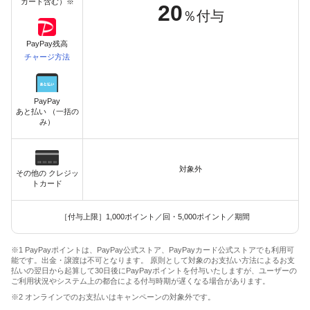
カード含む）※
20
％付与
PayPay残高
チャージ方法
PayPay
あと払い （一括の
み）
対象外
その他の クレジッ
トカード
［付与上限］1,000ポイント／回・5,000ポイント／期間
※1 PayPayポイントは、PayPay公式ストア、PayPayカード公式ストアでも利用可
能です。出金・譲渡は不可となります。 原則として対象のお支払い方法によるお支
払いの翌日から起算して30日後にPayPayポイントを付与いたしますが、ユーザーの
ご利用状況やシステム上の都合による付与時期が遅くなる場合があります。
※2 オンラインでのお支払いはキャンペーンの対象外です。