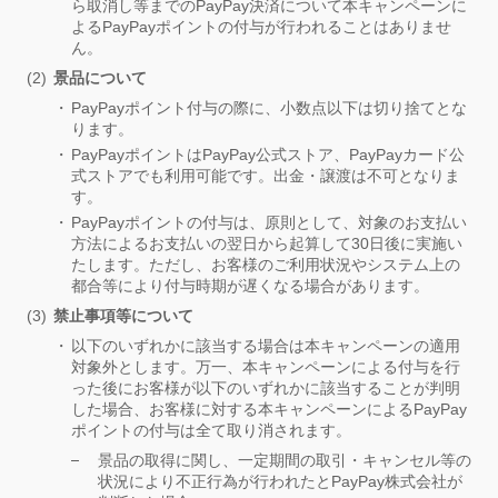
ら取消し等までのPayPay決済について本キャンペーンに
よるPayPayポイントの付与が行われることはありませ
ん。
景品について
PayPayポイント付与の際に、小数点以下は切り捨てとな
ります。
PayPayポイントはPayPay公式ストア、PayPayカード公
式ストアでも利用可能です。出金・譲渡は不可となりま
す。
PayPayポイントの付与は、原則として、対象のお支払い
方法によるお支払いの翌日から起算して30日後に実施い
たします。ただし、お客様のご利用状況やシステム上の
都合等により付与時期が遅くなる場合があります。
禁止事項等について
以下のいずれかに該当する場合は本キャンペーンの適用
対象外とします。万一、本キャンペーンによる付与を行
った後にお客様が以下のいずれかに該当することが判明
した場合、お客様に対する本キャンペーンによるPayPay
ポイントの付与は全て取り消されます。
景品の取得に関し、一定期間の取引・キャンセル等の
状況により不正行為が行われたとPayPay株式会社が