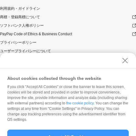
利用規約・ガイドライン
商標・登録商標について
ソフトバンク人権ポリシー
PayPay Code of Ethics & Business Conduct
プライバシーポリシー
ユーザープライバシーについて
ユーザーセキュリティについて
ウェブサイト利用規約
反社会的勢力に対する方針
About cookies collected through the website
勧誘方針
If you click "Accept All Cookies" or close the banner to leave this screen,
cookies will be stored and provided in order to improve convenience,
マネロン等基本方針
improve the site, provide information and analyze data (including sharing
カスタマーハラスメントに関する当社の考え方
with external partners) according to
the cookie policy
. You can change the
settings at any time from "Cookie Settings" in Privacy Policy. You can
change app tracking preferences using the advertisement identifier from
OS settings.