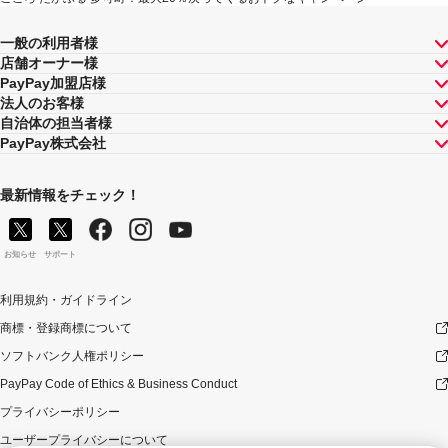
が上限です（仮にそれぞれ適用すると合計66.5％を超え
る場合は、本キャンペーンによる付与分が縮減されま
一般の利用者様
す）。ただし、上記上限は、マイナポイント付与期間中
店舗オーナー様
（2020年9月1日～2021年12月31日）のお支払いに適用
PayPay加盟店様
されるものであり、2022年1月1日以降は変更予定です。
法人のお客様
自治体の担当者様
PayPay株式会社
最新情報をチェック！
お知らせ
サポート
利用規約・ガイドライン
商標・登録商標について
ソフトバンク人権ポリシー
PayPay Code of Ethics & Business Conduct
プライバシーポリシー
ユーザープライバシーについて