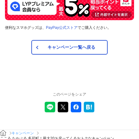
対象の支払方法
便利なスマホグッズは、
PayPay公式ストア
でご購入ください。
本キャンペーンの対象のお支払方法は、PayPay残高、ヤフー
カード、PayPayあと払い（一括のみ）で、その他のお支払方
法は対象外です。また、オンラインでのお支払いはPayPayピ
ックアップのみ対象で、それ以外は対象外です。
キャンペーン一覧へ戻る
注意事項
キャンペーンの適用について
本キャンペーン、PayPay利用特典及びPayPay株式会社
このページをシェア
が同時開催する他の総付キャンペーンの中で、付与され
るPayPayボーナスの額が最大となるものが適用されま
す。PayPay株式会社が指定する場合を除き、それらが重
複適用されることはありません。
本キャンペーンが適用される場合に、PayPay株式会社が
同時開催する他の総付キャンペーンの適用条件を満たす
ときにはそれらも適用されますが、1回のお支払いについ
キャンペーン
てのPayPayボーナスの付与率は、合計で支払額の66.5％
こころ たかぶる 多可町！最大20％戻ってくるおトクなキャンペーン