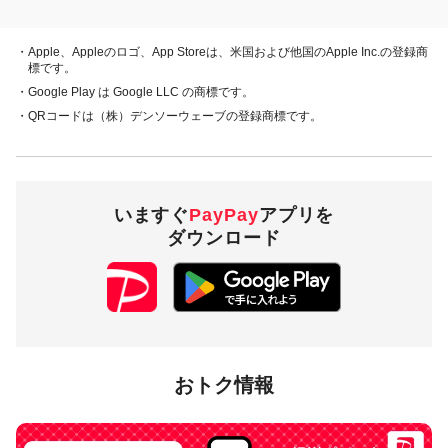
概要
キャンペーン期間中、対象店舗で、PayPay残高、ヤフーカー
・Apple、Appleのロゴ、App Storeは、米国および他国のApple Inc.の登録商
ド、PayPayあと払い（一括のみ）でお支払いをしていただい
標です。
た方に対し、下表のとおり後日PayPayボーナスを付与しま
・Google Play は Google LLC の商標です。
す。
・QRコードは（株）デンソーウェーブの登録商標です。
・PayPay残高 ・ヤフーカード
20％付与
・PayPayあと払い
（一括のみ）
いますぐ
PayPay
アプリを
ダウンロード
5,000円相当／回 5,000
付与上限
円相当／期間
対象店舗
おトク情報
兵庫県多可郡多可町内のPayPay加盟店のうち
キャンペーンツ
ール
の掲出がある店舗です。事前にアプリの「近くのお店」
でもご確認いただけます。