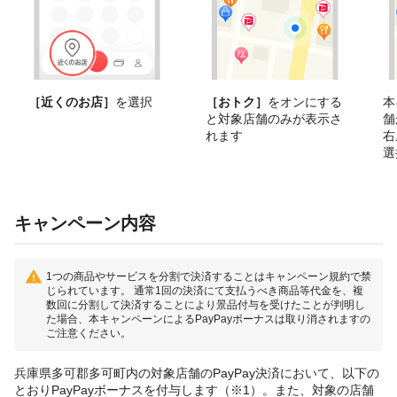
［近くのお店］
を選択
［おトク］
をオンにする
本
と対象店舗のみが表示さ
舗
れます
右
選
キャンペーン内容
1つの商品やサービスを分割で決済することはキャンペーン規約で禁
じられています。 通常1回の決済にて支払うべき商品等代金を、複
数回に分割して決済することにより景品付与を受けたことが判明し
た場合、本キャンペーンによるPayPayボーナスは取り消されますの
ご注意ください。
兵庫県多可郡多可町内の対象店舗のPayPay決済において、以下の
とおりPayPayボーナスを付与します（※1）。また、対象の店舗