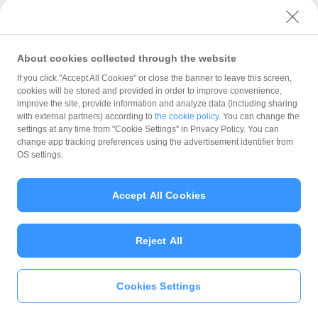
ユーザーセキュリティについて
ウェブサイト利用規約
キャンペーン内容および適用条件を予告なく変更する場
合や、キャンペーン自体を予告なく中止する場合があり
反社会的勢力に対する方針
About cookies collected through the website
ます。
勧誘方針
If you click "Accept All Cookies" or close the banner to leave this screen,
LINE Pay、Alipay（支付宝）またはヤフーカード以外の
cookies will be stored and provided in order to improve convenience,
マネロン等基本方針
クレジットカードでお支払いされた場合は、本キャンペ
improve the site, provide information and analyze data (including sharing
ーンの対象とはなりませんのでご注意ください。また、
カスタマーハラスメントに関する当社の考え方
with external partners) according to
the cookie policy
. You can change the
PayPayアプリを介さないヤフーカードでのお支払いはキ
settings at any time from "Cookie Settings" in Privacy Policy. You can
ャンペーン対象外です。
change app tracking preferences using the advertisement identifier from
対象のお支払方法にてお支払いいただいた際に、仮に本
OS settings.
キャンペーンを適用すると、本キャンペーンによるキャ
ンペーン期間中のPayPayボーナスの付与額が合計5,000
円相当を超えるときには、当該付与額の合計が5,000円相
Accept All Cookies
当となるよう付与いたします（付与額の合計がキャンペ
© PayPay Corporation
ーン期間中5,000円相当を超えることはございません）。
対象店舗との取引の全部又は一部について取り消され、
Reject All
解除され（合意解除を含みます。）、または無効となっ
た場合（以下「取消し等」といいます。）、取消し等の
理由の如何にかかわらず、また、対象店舗による返金の
Cookies Settings
いますぐ
PayPayアプリ
をダウンロ
有無にかかわらず、当該取消し等の対象となったPayPay
ード
＞＞
決済についてのPayPayボーナスの付与は全て取り消され