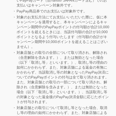
いPayPayカード（旧Yahoo! JAPANカード含む）でのお
支払いはキャンペーン対象外です。
PayPay商品券でのお支払いは対象外です。
対象のお支払方法にてお支払いいただいた際に、仮に本
キャンペーンを適用すると、本キャンペーンによるキャ
ンペーン期間中のPayPayポイントの付与額が合計10,000
ポイントを超えるときには、当該付与額の合計が10,000
ポイントとなるよう付与いたします（付与額の合計がキ
ャンペーン期間中10,000ポイントを超えることはござい
ません）。
対象店舗との取引の全部について取り消され、解除され
（合意解除を含みます。）、または無効となった場合
（以下「取消し等」といいます。）、取消し等の理由の
如何にかかわらず、また、対象店舗による返金の有無に
かかわらず、当該取消し等の対象となったPayPay決済に
ついてのPayPayポイントの付与は全て取り消されます。
また、対象店舗との取引の一部について取り消され、解
除され（合意解除を含みます。）、または無効となった
場合（以下「取消し等」といいます。）、当該取消し等
の対象となった返金後のPayPay決済金額に応じたポイン
トが付与されます。
対象店舗との取引について取消し等となった場合、取消
し等の理由の如何にかかわらず、また、対象店舗による