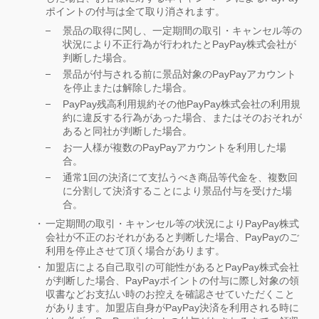
ポイントの付与は全て取り消されます。
景品の取得に関し、一定期間の取引・キャンセル等の
状況により不正行為が行われたとPayPay株式会社が
判断した場合。
景品が付与される前に景品対象のPayPayアカウント
を停止または解除した場合。
PayPay残高利用規約その他PayPay株式会社の利用規
約に違反する行為があった場合、またはそのおそれが
あると同社が判断した場合。
お一人様が複数のPayPayアカウントを利用した場
合。
通常1回の決済にて支払うべき商品等代金を、複数回
に分割して決済することにより景品付与を受けた場
合。
一定期間の取引・キャンセル等の状況によりPayPay株式
会社が不正のおそれがあると判断した場合、PayPayのご
利用を停止させて頂く場合があります。
加盟店による自己取引の可能性があるとPayPay株式会社
が判断した場合、PayPayポイントの付与に際し対象の領
収書などお支払い時のお控えを確認させていただくこと
があります。加盟店自身がPayPay決済を利用される時に