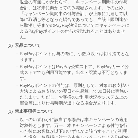
返金の有無にかかわらず、「キャンペーン期間中の付与
合計」は将来に向かってのみ減額されます。そのため、
「キャンペーン期間中の付与合計」が上限に到達して以
降に取消し等となった場合であっても、当該上限到達か
ら取消し等までのPayPay決済について本キャンペーンに
よるPayPayポイントの付与が行われることはありませ
ん。
景品について
PayPayポイント付与の際に、小数点以下は切り捨てとな
ります。
PayPayポイントはPayPay公式ストア、PayPayカード公
式ストアでも利用可能です。出金・譲渡は不可となりま
す。
PayPayポイントの付与は、原則として、対象のお支払い
方法によるお支払いの翌日から起算して30日後に実施い
たします。ただし、お客様のご利用状況やシステム上の
都合等により付与時期が遅くなる場合があります。
禁止事項等について
以下のいずれかに該当する場合は本キャンペーンの適用
対象外とします。万一、本キャンペーンによる付与を行
った後にお客様が以下のいずれかに該当することが判明
した場合、お客様に対する本キャンペーンによるPayPay