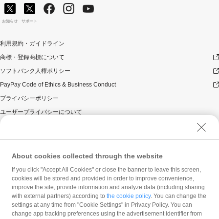
お知らせ
サポート
利用規約・ガイドライン
商標・登録商標について
ソフトバンク人権ポリシー
PayPay Code of Ethics & Business Conduct
プライバシーポリシー
ユーザープライバシーについて
ユーザーセキュリティについて
ウェブサイト利用規約
反社会的勢力に対する方針
About cookies collected through the website
勧誘方針
If you click "Accept All Cookies" or close the banner to leave this screen,
cookies will be stored and provided in order to improve convenience,
マネロン等基本方針
improve the site, provide information and analyze data (including sharing
カスタマーハラスメントに関する当社の考え方
with external partners) according to
the cookie policy
. You can change the
settings at any time from "Cookie Settings" in Privacy Policy. You can
change app tracking preferences using the advertisement identifier from