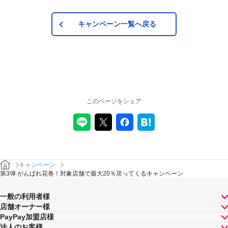
カード、PayPayあと払い（一括のみ）で、その他のお支払方
法は対象外です。また、オンラインでのお支払いはPayPayピ
ックアップのみ対象で、それ以外は対象外です。
キャンペーン一覧へ戻る
注意事項
キャンペーンの適用について
本キャンペーン、PayPay利用特典及びPayPay株式会社
このページをシェア
が同時開催する他の総付キャンペーンの中で、付与され
るPayPayボーナスの額が最大となるものが適用されま
す。PayPay株式会社が指定する場合を除き、それらが重
複適用されることはありません。
本キャンペーンが適用される場合に、PayPay株式会社が
同時開催する他の総付キャンペーンの適用条件を満たす
ときにはそれらも適用されますが、1回のお支払いについ
キャンペーン
てのPayPayボーナスの付与率は、合計で支払額の66.5％
第3弾 がんばれ花巻！対象店舗で最大20％戻ってくるキャンペーン
が上限です（仮にそれぞれ適用すると合計66.5％を超え
る場合は、本キャンペーンによる付与分が縮減されま
一般の利用者様
す）。ただし、上記上限は、マイナポイント付与期間中
店舗オーナー様
（2020年9月1日～2021年9月30日）のお支払いに適用さ
PayPay加盟店様
れるものであり、2021年10月1日以降は変更予定です。
法人のお客様