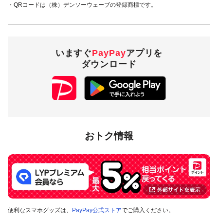
・QRコードは（株）デンソーウェーブの登録商標です。
・PayPay残高 ・ヤフーカード
20％付与
・PayPayあと払い
（一括のみ）
いますぐ
PayPay
アプリを
ダウンロード
4,000円相当／回・
付与上限
10,000円相当／期間
対象店舗
おトク情報
岩手県花巻市内のPayPay加盟店のうち
キャンペーンツール
の
掲出がある店舗です。事前にアプリの「近くのお店」でもご
確認いただけます。
対象の支払方法
便利なスマホグッズは、
PayPay公式ストア
でご購入ください。
本キャンペーンの対象のお支払方法は、PayPay残高、ヤフー