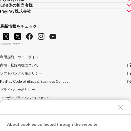
キャンペーン内容および適用条件を予告なく変更する場
自治体の担当者様
合や、キャンペーン自体を予告なく中止する場合があり
PayPay株式会社
ます。
ヤフーカード以外のクレジットカードでお支払いされた
場合は、本キャンペーンの対象とはなりませんのでご注
最新情報をチェック！
意ください。また、PayPayアプリを介さないヤフーカー
ドでのお支払いはキャンペーン対象外です。
対象のお支払方法にてお支払いいただいた際に、仮に本
お知らせ
サポート
キャンペーンを適用すると、本キャンペーンによるキャ
ンペーン期間中のPayPayボーナスの付与額が合計10,000
利用規約・ガイドライン
円相当を超えるときには、当該付与額の合計が10,000円
商標・登録商標について
相当となるよう付与いたします（付与額の合計がキャン
ペーン期間中10,000円相当を超えることはございませ
ソフトバンク人権ポリシー
ん）。
PayPay Code of Ethics & Business Conduct
対象店舗との取引の全部又は一部について取り消され、
解除され（合意解除を含みます。）、または無効となっ
プライバシーポリシー
た場合（以下「取消し等」といいます。）、取消し等の
ユーザープライバシーについて
理由の如何にかかわらず、また、対象店舗による返金の
有無にかかわらず、当該取消し等の対象となったPayPay
ユーザーセキュリティについて
決済についてのPayPayボーナスの付与は全て取り消され
ウェブサイト利用規約
ます。
反社会的勢力に対する方針
対象店舗との取引について取消し等となった場合、取消
About cookies collected through the website
し等の理由の如何にかかわらず、また、対象店舗による
勧誘方針