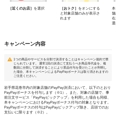
［近くのお店］
を選択
［おトク］
をオンにする
本
と対象店舗のみが表示さ
舗
れます
右
選
キャンペーン内容
1つの商品やサービスを分割で決済することはキャンペーン規約で禁
じられています。 通常1回の決済にて支払うべき商品等代金を、複
数回に分割して決済することにより景品付与を受けたことが判明し
た場合、本キャンペーンによるPayPayボーナスは取り消されますの
ご注意ください。
岩手県花巻市内の対象店舗のPayPay決済において、以下のとおり
PayPayボーナスを付与します（※1）。また、対象の店舗で、事
前注文サービス「PayPayピックアップ」を利用した場合も同様、
本キャンペーンにおけるPayPayボーナス付与の対象となります。
PayPayボーナスの付与はPayPayピックアップ除き、店頭でのお
支払いに限ります（※2）。