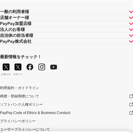
が上限です（仮にそれぞれ適用すると合計66.5％を超え
る場合は、本キャンペーンによる付与分が縮減されま
一般の利用者様
す）。ただし、上記上限は、マイナポイント付与期間中
店舗オーナー様
（2020年9月1日～2021年12月31日）のお支払いに適用
PayPay加盟店様
されるものであり、2022年1月1日以降は変更予定です。
法人のお客様
自治体の担当者様
PayPay株式会社
最新情報をチェック！
お知らせ
サポート
利用規約・ガイドライン
商標・登録商標について
ソフトバンク人権ポリシー
PayPay Code of Ethics & Business Conduct
プライバシーポリシー
ユーザープライバシーについて