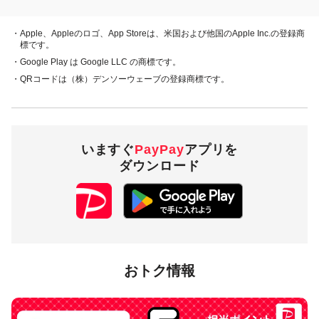
キャンペーン期間中、対象店舗で、PayPay残高、ヤフーカー
ド、PayPayあと払い（一括のみ）でお支払いをしていただい
・Apple、Appleのロゴ、App Storeは、米国および他国のApple Inc.の登録商
た方に対し、下表のとおり後日PayPayボーナスを付与しま
標です。
す。
・Google Play は Google LLC の商標です。
・QRコードは（株）デンソーウェーブの登録商標です。
・PayPay残高
・ヤフーカード
20％付与
・PayPayあと払い
（一括のみ）
いますぐ
PayPay
アプリを
ダウンロード
5,000円相当／回
付与上限
10,000円相当／月
対象店舗
おトク情報
岩手県一関市内のPayPay加盟店のうち
キャンペーンツール
の
掲出がある店舗です。事前にアプリの「近くのお店」でもご
確認いただけます。