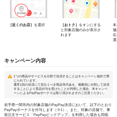
［近くのお店］
を選択
［おトク］
をオンにする
本
と対象店舗のみが表示さ
舗
れます
右
選
キャンペーン内容
1つの商品やサービスを分割で決済することはキャンペーン規約で禁
じられています。
通常1回の決済にて支払うべき商品等代金を、複数回に分割して決済
することにより景品付与を受けたことが判明した場合、本キャンペ
ーンによるPayPayボーナスは取り消されますのご注意ください。
岩手県一関市内の対象店舗のPayPay決済において、以下のとおり
PayPayボーナスを付与します（※1）。また、対象の店舗で、事
前注文サービス「PayPayピックアップ」を利用した場合も同様、