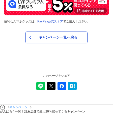
対象の支払方法
便利なスマホグッズは、
PayPay公式ストア
でご購入ください。
本キャンペーンの対象のお支払方法は、PayPay残高、ヤフー
カード、PayPayあと払い（一括のみ）で、その他のお支払方
法は対象外です。また、オンラインでのお支払いはPayPayピ
ックアップのみ対象で、それ以外は対象外です。
キャンペーン一覧へ戻る
注意事項
キャンペーンの適用について
本キャンペーン、PayPay利用特典及びPayPay株式会社
このページをシェア
が同時開催する他の総付キャンペーンの中で、付与され
るPayPayボーナスの額が最大となるものが適用されま
す。PayPay株式会社が指定する場合を除き、それらが重
複適用されることはありません。
本キャンペーンが適用される場合に、PayPay株式会社が
同時開催する他の総付キャンペーンの適用条件を満たす
ときにはそれらも適用されますが、1回のお支払いについ
キャンペーン
てのPayPayボーナスの付与率は、合計で支払額の66.5％
がんばろう一関！対象店舗で最大20％戻ってくるキャンペーン