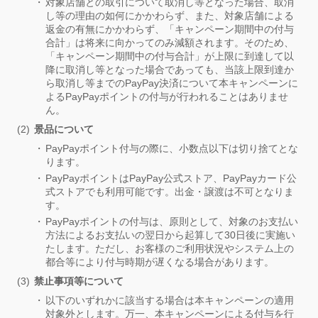
対象店舗との取引について取消し等となった場合、取消
し等の理由の如何にかかわらず、また、対象店舗による
返金の有無にかかわらず、「キャンペーン期間中の付与
合計」は将来に向かってのみ減額されます。そのため、
「キャンペーン期間中の付与合計」が上限に到達して以
降に取消し等となった場合であっても、当該上限到達か
ら取消し等までのPayPay決済について本キャンペーンに
よるPayPayポイントの付与が行われることはありませ
ん。
景品について
PayPayポイント付与の際に、小数点以下は切り捨てとな
ります。
PayPayポイントはPayPay公式ストア、PayPayカード公
式ストアでも利用可能です。出金・譲渡は不可となりま
す。
PayPayポイントの付与は、原則として、対象のお支払い
方法によるお支払いの翌日から起算して30日後に実施い
たします。ただし、お客様のご利用状況やシステム上の
都合等により付与時期が遅くなる場合があります。
禁止事項等について
以下のいずれかに該当する場合は本キャンペーンの適用
対象外とします。万一、本キャンペーンによる付与を行