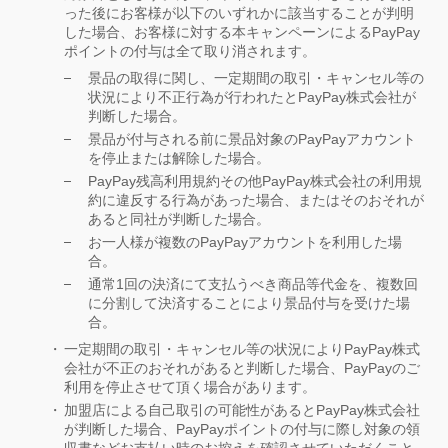
った後にお客様が以下のいずれかに該当することが判明
した場合、お客様に対する本キャンペーンによるPayPay
ポイントの付与は全て取り消されます。
景品の取得に関し、一定期間の取引・キャンセル等の
状況により不正行為が行われたとPayPay株式会社が
判断した場合。
景品が付与される前に景品対象のPayPayアカウント
を停止または解除した場合。
PayPay残高利用規約その他PayPay株式会社の利用規
約に違反する行為があった場合、またはそのおそれが
あると同社が判断した場合。
お一人様が複数のPayPayアカウントを利用した場
合。
通常1回の決済にて支払うべき商品等代金を、複数回
に分割して決済することにより景品付与を受けた場
合。
一定期間の取引・キャンセル等の状況によりPayPay株式
会社が不正のおそれがあると判断した場合、PayPayのご
利用を停止させて頂く場合があります。
加盟店による自己取引の可能性があるとPayPay株式会社
が判断した場合、PayPayポイントの付与に際し対象の領