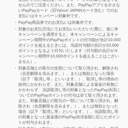
せんのでご注意ください。また、PayPayアプリを介さな
いPayPayカード（旧Yahoo! JAPANカード含む）でのお
支払いはキャンペーン対象外です。
PayPay商品券でのお支払いは対象外です。
対象のお支払方法にてお支払いいただいた際に、仮に本
キャンペーンを適用すると、本キャンペーンによるキャ
ンペーン期間中のPayPayポイントの付与額が合計10,000
ポイントを超えるときには、当該付与額の合計が10,000
ポイントとなるよう付与いたします（付与額の合計がキ
ャンペーン期間中10,000ポイントを超えることはござい
ません）。
対象店舗との取引の全部について取り消され、解除され
（合意解除を含みます。）、または無効となった場合
（以下「取消し等」といいます。）、取消し等の理由の
如何にかかわらず、また、対象店舗による返金の有無に
かかわらず、当該取消し等の対象となったPayPay決済に
ついてのPayPayポイントの付与は全て取り消されます。
また、対象店舗との取引の一部について取り消され、解
除され（合意解除を含みます。）、または無効となった
場合（以下「取消し等」といいます。）、当該取消し等
の対象となった返金後のPayPay決済金額に応じたポイン
トが付与されます。