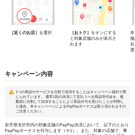
［近くのお店］
を選択
［おトク］
をオンにする
本
と対象店舗のみが表示さ
舗
れます
右
選
キャンペーン内容
1つの商品やサービスを分割で決済することはキャンペーン規約で禁
じられています。 通常1回の決済にて支払うべき商品等代金を、複
数回に分割して決済することにより景品付与を受けたことが判明し
た場合、本キャンペーンによるPayPayボーナスは取り消されますの
ご注意ください。
岩手県滝沢市内の対象店舗のPayPay決済において、以下のとおり
PayPayボーナスを付与します（※1）。また、対象の店舗で、事