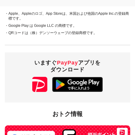
キャンペーン期間中、対象店舗で、PayPay残高、ヤフーカー
・Apple、Appleのロゴ、App Storeは、米国および他国のApple Inc.の登録商
ド、PayPayあと払い（一括のみ）でお支払いをしていただい
標です。
た方に対し、下表のとおり後日PayPayボーナスを付与しま
・Google Play は Google LLC の商標です。
す。
・QRコードは（株）デンソーウェーブの登録商標です。
・PayPay残高 ・ヤフーカード
20％付与
・PayPayあと払い
（一括のみ）
いますぐ
PayPay
アプリを
ダウンロード
5,000円相当／回・
付与上限
10,000円相当／期間
対象店舗
おトク情報
岩手県滝沢市内のPayPay加盟店のうち
キャンペーンツール
の
掲出がある店舗です。事前にアプリの「近くのお店」でもご
確認いただけます。