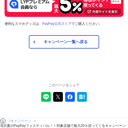
対象の支払方法
便利なスマホグッズは、
PayPay公式ストア
でご購入ください。
本キャンペーンの対象のお支払方法は、PayPay残高、ヤフー
カード、PayPayあと払い（一括のみ）で、その他のお支払方
法は対象外です。また、オンラインでのお支払いはPayPayピ
ックアップのみ対象で、それ以外は対象外です。
キャンペーン一覧へ戻る
注意事項
キャンペーンの適用について
本キャンペーン、PayPay利用特典及びPayPay株式会社
このページをシェア
が同時開催する他の総付キャンペーンの中で、付与され
るPayPayボーナスの額が最大となるものが適用されま
す。PayPay株式会社が指定する場合を除き、それらが重
複適用されることはありません。
本キャンペーンが適用される場合に、PayPay株式会社が
同時開催する他の総付キャンペーンの適用条件を満たす
ときにはそれらも適用されますが、1回のお支払いについ
キャンペーン
てのPayPayボーナスの付与率は、合計で支払額の66.5％
滝沢夏のPayPayフェスティバル！！対象店舗で最大20％戻ってくるキャンペーン