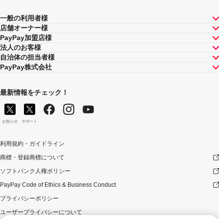
が上限です（仮にそれぞれ適用すると合計66.5％を超え
る場合は、本キャンペーンによる付与分が縮減されま
一般の利用者様
す）。ただし、上記上限は、マイナポイント付与期間中
店舗オーナー様
（2020年9月1日～2021年12月31日）のお支払いに適用
PayPay加盟店様
されるものであり、2022年1月1日以降は変更予定です。
法人のお客様
自治体の担当者様
PayPay株式会社
最新情報をチェック！
お知らせ
サポート
利用規約・ガイドライン
商標・登録商標について
ソフトバンク人権ポリシー
PayPay Code of Ethics & Business Conduct
プライバシーポリシー
ユーザープライバシーについて