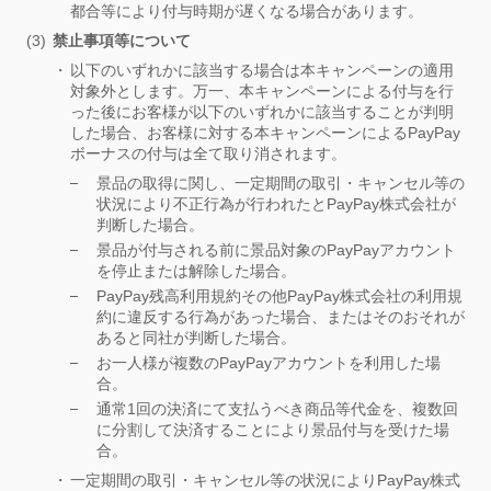
都合等により付与時期が遅くなる場合があります。
禁止事項等について
以下のいずれかに該当する場合は本キャンペーンの適用
対象外とします。万一、本キャンペーンによる付与を行
った後にお客様が以下のいずれかに該当することが判明
した場合、お客様に対する本キャンペーンによるPayPay
ボーナスの付与は全て取り消されます。
景品の取得に関し、一定期間の取引・キャンセル等の
状況により不正行為が行われたとPayPay株式会社が
判断した場合。
景品が付与される前に景品対象のPayPayアカウント
を停止または解除した場合。
PayPay残高利用規約その他PayPay株式会社の利用規
約に違反する行為があった場合、またはそのおそれが
あると同社が判断した場合。
お一人様が複数のPayPayアカウントを利用した場
合。
通常1回の決済にて支払うべき商品等代金を、複数回
に分割して決済することにより景品付与を受けた場
合。
一定期間の取引・キャンセル等の状況によりPayPay株式