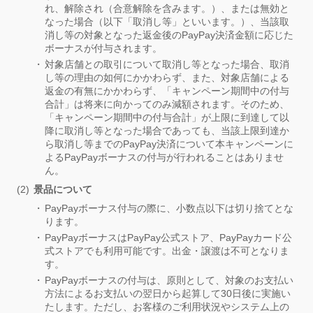
れ、解除され（合意解除を含みます。）、または無効と
なった場合（以下「取消し等」といいます。）、当該取
消し等の対象となった返金後のPayPay決済金額に応じた
ボーナスが付与されます。
対象店舗との取引について取消し等となった場合、取消
し等の理由の如何にかかわらず、また、対象店舗による
返金の有無にかかわらず、「キャンペーン期間中の付与
合計」は将来に向かってのみ減額されます。そのため、
「キャンペーン期間中の付与合計」が上限に到達して以
降に取消し等となった場合であっても、当該上限到達か
ら取消し等までのPayPay決済について本キャンペーンに
よるPayPayボーナスの付与が行われることはありませ
ん。
景品について
PayPayボーナス付与の際に、小数点以下は切り捨てとな
ります。
PayPayボーナスはPayPay公式ストア、PayPayカード公
式ストアでも利用可能です。出金・譲渡は不可となりま
す。
PayPayボーナスの付与は、原則として、対象のお支払い
方法によるお支払いの翌日から起算して30日後に実施い
たします。ただし、お客様のご利用状況やシステム上の