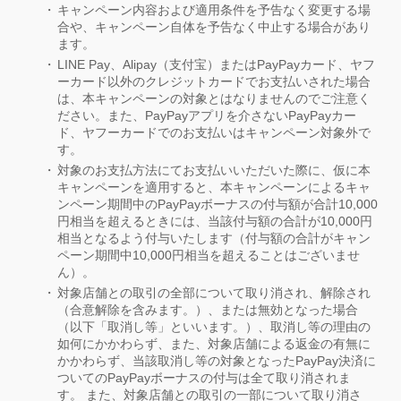
キャンペーン内容および適用条件を予告なく変更する場
合や、キャンペーン自体を予告なく中止する場合があり
ます。
LINE Pay、Alipay（支付宝）またはPayPayカード、ヤフ
ーカード以外のクレジットカードでお支払いされた場合
は、本キャンペーンの対象とはなりませんのでご注意く
ださい。また、PayPayアプリを介さないPayPayカー
ド、ヤフーカードでのお支払いはキャンペーン対象外で
す。
対象のお支払方法にてお支払いいただいた際に、仮に本
キャンペーンを適用すると、本キャンペーンによるキャ
ンペーン期間中のPayPayボーナスの付与額が合計10,000
円相当を超えるときには、当該付与額の合計が10,000円
相当となるよう付与いたします（付与額の合計がキャン
ペーン期間中10,000円相当を超えることはございませ
ん）。
対象店舗との取引の全部について取り消され、解除され
（合意解除を含みます。）、または無効となった場合
（以下「取消し等」といいます。）、取消し等の理由の
如何にかかわらず、また、対象店舗による返金の有無に
かかわらず、当該取消し等の対象となったPayPay決済に
ついてのPayPayボーナスの付与は全て取り消されま
す。 また、対象店舗との取引の一部について取り消さ