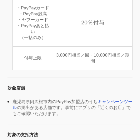
・PayPayカード
・PayPay残高
・ヤフーカード
20％付与
・PayPayあと払
い
（一括のみ）
3,000円相当／回・10,000円相当／期
付与上限
間
対象店舗
鹿児島県阿久根市内のPayPay加盟店のうち
キャンペーンツー
ル
の掲出がある店舗です。事前にアプリの「近くのお店」で
もご確認いただけます。
対象の支払方法