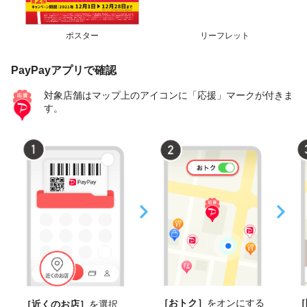
ポスター
リーフレット
PayPayアプリで確認
対象店舗はマップ上のアイコンに「応援」マークが付きま
す。
［おトク］
をオンにする
［
［近くのお店］
を選択