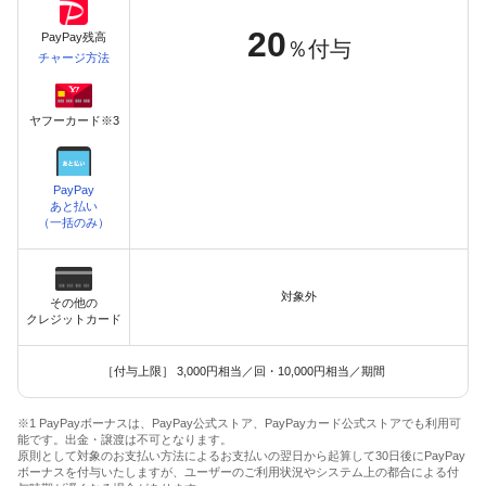
20
PayPay残高
％付与
チャージ方法
ヤフーカード※3
PayPay
あと払い
（一括のみ）
対象外
その他の
クレジットカード
［付与上限］ 3,000円相当／回・10,000円相当／期間
※1 PayPayボーナスは、PayPay公式ストア、PayPayカード公式ストアでも利用可
能です。出金・譲渡は不可となります。
原則として対象のお支払い方法によるお支払いの翌日から起算して30日後にPayPay
ボーナスを付与いたしますが、ユーザーのご利用状況やシステム上の都合による付