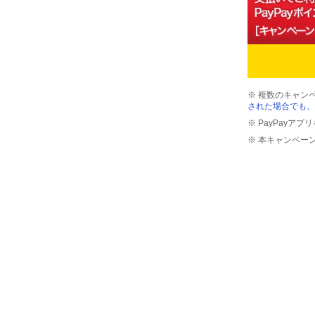
※ 複数のキャン
された場合でも、
※ PayPayア
※ 本キャンペー