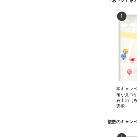
「おトク」を
本キャン
舗が見つ
右上の
［
選択
複数のキャン