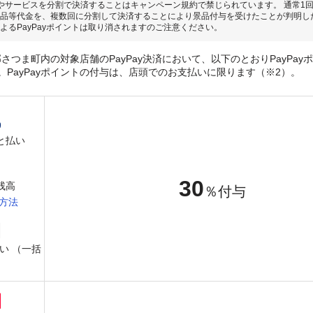
やサービスを分割で決済することはキャンペーン規約で禁じられています。 通常1
品等代金を、複数回に分割して決済することにより景品付与を受けたことが判明し
よるPayPayポイントは取り消されますのご注意ください。
さつま町内の対象店舗のPayPay決済において、以下のとおりPayPay
。PayPayポイントの付与は、店頭でのお支払いに限ります（※2）。
と払い
30
y残高
％付与
方法
い （一括
）