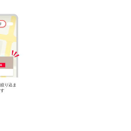
に絞り込ま
ます