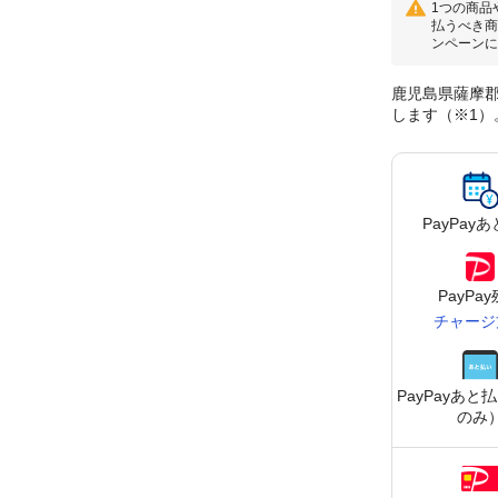
1つの商品
払うべき商
ンペーンに
鹿児島県薩摩郡
します（※1）
PayPay
あ
PayPa
チャージ
PayPay
あと払
のみ