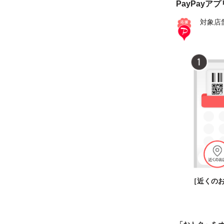
PayPayア
対象店
［近くの