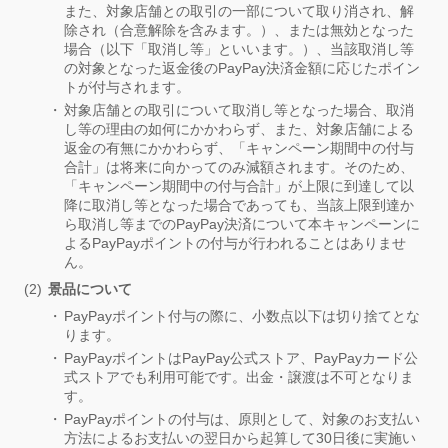
また、対象店舗との取引の一部について取り消され、解
除され（合意解除を含みます。）、または無効となった
場合（以下「取消し等」といいます。）、当該取消し等
の対象となった返金後のPayPay決済金額に応じたポイン
トが付与されます。
対象店舗との取引について取消し等となった場合、取消
し等の理由の如何にかかわらず、また、対象店舗による
返金の有無にかかわらず、「キャンペーン期間中の付与
合計」は将来に向かってのみ減額されます。そのため、
「キャンペーン期間中の付与合計」が上限に到達して以
降に取消し等となった場合であっても、当該上限到達か
ら取消し等までのPayPay決済について本キャンペーンに
よるPayPayポイントの付与が行われることはありませ
ん。
景品について
PayPayポイント付与の際に、小数点以下は切り捨てとな
ります。
PayPayポイントはPayPay公式ストア、PayPayカード公
式ストアでも利用可能です。出金・譲渡は不可となりま
す。
PayPayポイントの付与は、原則として、対象のお支払い
方法によるお支払いの翌日から起算して30日後に実施い