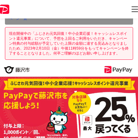
本キャンペーンは2023年2月10日（金） 23:59に終了致しました。ペー
ジ内の情報はキャンペーン終了時点のものになります。
開催中のキャン
ペーン一覧
現在開催中の「ふじさわ元気回復！中小企業応援！キャッシュレスポイ
ント還元事業」について、予想を上回るご利用をいただき、キャンペー
ン特典の付与総額が予定していた上限の金額に達する見込みとなりまし
たため、2023年2月10日（金）午後11時59分をもってキャンペーンを終
了することとなりました。何卒ご理解のほどお願い申し上げます。