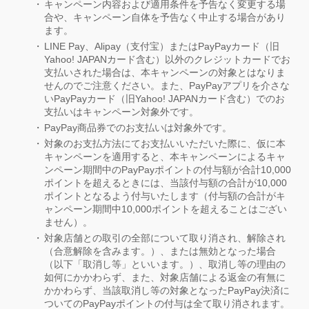
キャンペーン内容および適用条件を予告なく変更する場
合や、キャンペーン自体を予告なく中止する場合があり
ます。
LINE Pay、Alipay（支付宝）またはPayPayカード（旧
Yahoo! JAPANカード含む）以外のクレジットカードでお
支払いされた場合は、本キャンペーンの対象とはなりま
せんのでご注意ください。また、PayPayアプリを介さな
いPayPayカード（旧Yahoo! JAPANカード含む）でのお
支払いはキャンペーン対象外です。
PayPay商品券でのお支払いは対象外です。
対象のお支払方法にてお支払いいただいた際に、仮に本
キャンペーンを適用すると、本キャンペーンによるキャ
ンペーン期間中のPayPayポイントの付与額が合計10,000
ポイントを超えるときには、当該付与額の合計が10,000
ポイントとなるよう付与いたします（付与額の合計がキ
ャンペーン期間中10,000ポイントを超えることはござい
ません）。
対象店舗との取引の全部について取り消され、解除され
（合意解除を含みます。）、または無効となった場合
（以下「取消し等」といいます。）、取消し等の理由の
如何にかかわらず、また、対象店舗による返金の有無に
かかわらず、当該取消し等の対象となったPayPay決済に
ついてのPayPayポイントの付与は全て取り消されます。