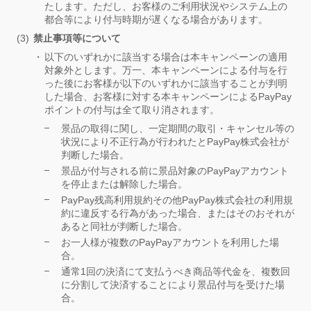
たします。ただし、お客様のご利用状況やシステム上の
都合等により付与時期が遅くなる場合があります。
禁止事項等について
以下のいずれかに該当する場合は本キャンペーンの適用
対象外とします。万一、本キャンペーンによる付与を行
った後にお客様が以下のいずれかに該当することが判明
した場合、お客様に対する本キャンペーンによるPayPay
ポイントの付与は全て取り消されます。
景品の取得に関し、一定期間の取引・キャンセル等の
状況により不正行為が行われたとPayPay株式会社が
判断した場合。
景品が付与される前に景品対象のPayPayアカウント
を停止または解除した場合。
PayPay残高利用規約その他PayPay株式会社の利用規
約に違反する行為があった場合、またはそのおそれが
あると同社が判断した場合。
お一人様が複数のPayPayアカウントを利用した場
合。
通常1回の決済にて支払うべき商品等代金を、複数回
に分割して決済することにより景品付与を受けた場
合。