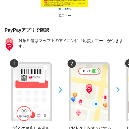
ポスター
PayPayアプリで確認
対象店舗はマップ上のアイコンに「応援」マークが付きま
す。
［おトク］
をオンにする
［
［近くのお店］
を選択