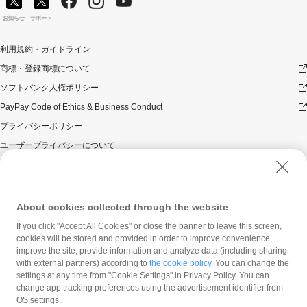
お知らせ
サポート
利用規約・ガイドライン
商標・登録商標について
ソフトバンク人権ポリシー
PayPay Code of Ethics & Business Conduct
プライバシーポリシー
ユーザープライバシーについて
ユーザーセキュリティについて
ウェブサイト利用規約
反社会的勢力に対する方針
About cookies collected through the website
勧誘方針
If you click "Accept All Cookies" or close the banner to leave this screen,
cookies will be stored and provided in order to improve convenience,
マネロン等基本方針
improve the site, provide information and analyze data (including sharing
カスタマーハラスメントに関する当社の考え方
with external partners) according to
the cookie policy
. You can change the
settings at any time from "Cookie Settings" in Privacy Policy. You can
change app tracking preferences using the advertisement identifier from
OS settings.