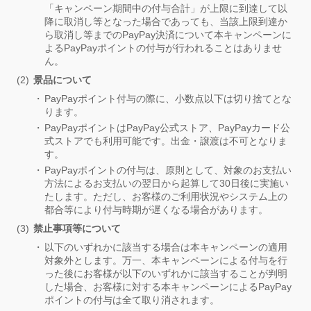
「キャンペーン期間中の付与合計」が上限に到達して以
降に取消し等となった場合であっても、当該上限到達か
ら取消し等までのPayPay決済について本キャンペーンに
よるPayPayポイントの付与が行われることはありませ
ん。
景品について
PayPayポイント付与の際に、小数点以下は切り捨てとな
ります。
PayPayポイントはPayPay公式ストア、PayPayカード公
式ストアでも利用可能です。出金・譲渡は不可となりま
す。
PayPayポイントの付与は、原則として、対象のお支払い
方法によるお支払いの翌日から起算して30日後に実施い
たします。ただし、お客様のご利用状況やシステム上の
都合等により付与時期が遅くなる場合があります。
禁止事項等について
以下のいずれかに該当する場合は本キャンペーンの適用
対象外とします。万一、本キャンペーンによる付与を行
った後にお客様が以下のいずれかに該当することが判明
した場合、お客様に対する本キャンペーンによるPayPay
ポイントの付与は全て取り消されます。