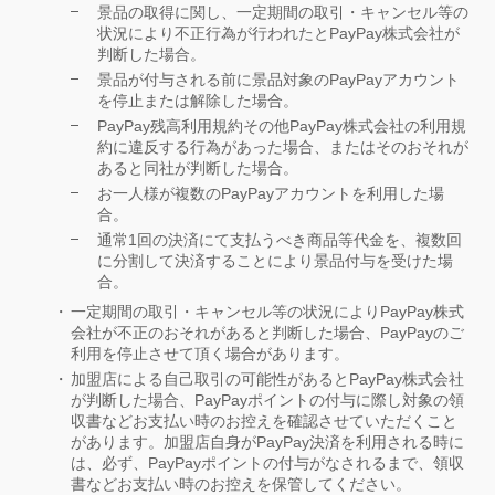
景品の取得に関し、一定期間の取引・キャンセル等の
状況により不正行為が行われたとPayPay株式会社が
判断した場合。
景品が付与される前に景品対象のPayPayアカウント
を停止または解除した場合。
PayPay残高利用規約その他PayPay株式会社の利用規
約に違反する行為があった場合、またはそのおそれが
あると同社が判断した場合。
お一人様が複数のPayPayアカウントを利用した場
合。
通常1回の決済にて支払うべき商品等代金を、複数回
に分割して決済することにより景品付与を受けた場
合。
一定期間の取引・キャンセル等の状況によりPayPay株式
会社が不正のおそれがあると判断した場合、PayPayのご
利用を停止させて頂く場合があります。
加盟店による自己取引の可能性があるとPayPay株式会社
が判断した場合、PayPayポイントの付与に際し対象の領
収書などお支払い時のお控えを確認させていただくこと
があります。加盟店自身がPayPay決済を利用される時に
は、必ず、PayPayポイントの付与がなされるまで、領収
書などお支払い時のお控えを保管してください。