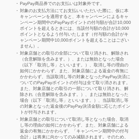
PayPay商品券でのお支払いは対象外です。
対象のお支払方法にてお支払いいただいた際に、仮に本
キャンペーンを適用すると、本キャンペーンによるキャ
ンペーン期間中のPayPayポイントの付与額が合計10,000
ポイントを超えるときには、当該付与額の合計が10,000
ポイントとなるよう付与いたします（付与額の合計がキ
ャンペーン期間中10,000ポイントを超えることはござい
ません）。
対象店舗との取引の全部について取り消され、解除され
（合意解除を含みます。）、または無効となった場合
（以下「取消し等」といいます。）、取消し等の理由の
如何にかかわらず、また、対象店舗による返金の有無に
かかわらず、当該取消し等の対象となったPayPay決済に
ついてのPayPayポイントの付与は全て取り消されます。
また、対象店舗との取引の一部について取り消され、解
除され（合意解除を含みます。）、または無効となった
場合（以下「取消し等」といいます。）、当該取消し等
の対象となった返金後のPayPay決済金額に応じたポイン
トが付与されます。
対象店舗との取引について取消し等となった場合、取消
し等の理由の如何にかかわらず、また、対象店舗による
返金の有無にかかわらず、「キャンペーン期間中の付与
合計」は将来に向かってのみ減額されます。そのため、