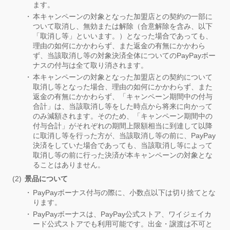
ます。
本キャンペーンの対象となった加盟店との契約の一部に
ついて取消し、無効または解除（合意解除を含み、以下
「取消し等」といいます。）となった場合であっても、
理由の如何にかかわらず、また返金の有無にかかわら
ず、当該取消し等の対象決済全体についてのPayPayボー
ナスの付与は全て取り消されます。
本キャンペーンの対象となった加盟店との契約について
取消し等となった場合、理由の如何にかかわらず、また
返金の有無にかかわらず、「キャンペーン期間中の付与
合計」は、当該取消し等をした時点から将来に向かって
のみ減額されます。そのため、「キャンペーン期間中の
付与合計」がそれぞれの期間上限額相当に到達して以降
に取消し等を行った方が、当該取消し等の前に、PayPay
決済をしていた場合であっても、当該取消し等によって
取消し等の前に行った決済が本キャンペーンの対象とな
ることはありません。
景品について
PayPayボーナス付与の際に、小数点以下は切り捨てとな
ります。
PayPayボーナスは、PayPay公式ストア、ワイジェイカ
ード公式ストアでも利用可能です。出金・譲渡は不可と