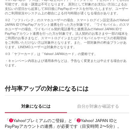
可能です。出金・譲渡は不可となります。 原則として対象のお支払い方法によるお
支払いの翌日から起算して30日後にPayPayボーナスを付与いたしますが、ユーザー
のご利用状況やシステム上の都合による付与時期が遅くなる場合があります。
※2 「ソフトバンク」のスマホユーザーの場合、スマートログイン設定済みのYahoo!
JAPAN IDでPayPayアカウント連携を行った方が対象です。「ワイモバイル」のスマ
ホユーザーの場合、ワイモバイル契約電話番号と連携済みのYahoo! JAPAN IDで
PayPayアカウント連携を行った方が対象です。法人契約のお客さまや一部の端末を
ご利用のお客さまなど、スマートログインまたはワイモバイルサービスの初期登録
をご利用いただけない方は対象外となります。また、一部対象外の料金プランがあ
ります。LINEMOユーザーは対象外となります。
※3 「ヤフーカード」は「Yahoo! JAPANカード」の愛称です。
・キャンペーン内容および適用条件などは、予告なく変更または中止する場合があ
ります。
付与率アップの対象になるには
対象になるには
自分が対象か確認する
「
❶
Yahoo!プレミアムのご登録」と「
❷
Yahoo! JAPAN IDと
PayPayアカウントの連携」が必要です（目安時間 2〜5分）。