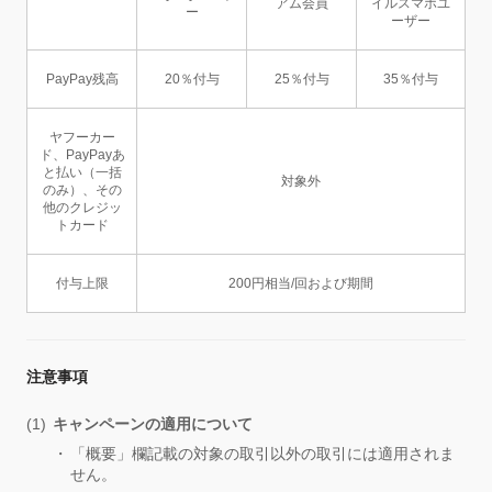
アム会員
イルスマホユ
ー
ーザー
PayPay残高
20％付与
25％付与
35％付与
ヤフーカー
ド、PayPayあ
と払い（一括
対象外
のみ）、その
他のクレジッ
トカード
付与上限
200円相当/回および期間
注意事項
キャンペーンの適用について
「概要」欄記載の対象の取引以外の取引には適用されま
せん。