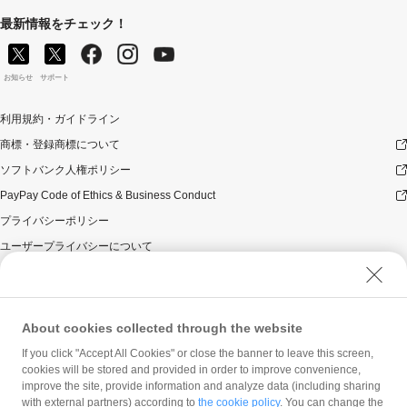
最新情報をチェック！
お知らせ
サポート
利用規約・ガイドライン
商標・登録商標について
ソフトバンク人権ポリシー
PayPay Code of Ethics & Business Conduct
プライバシーポリシー
ユーザープライバシーについて
ユーザーセキュリティについて
ウェブサイト利用規約
反社会的勢力に対する方針
About cookies collected through the website
勧誘方針
If you click "Accept All Cookies" or close the banner to leave this screen,
cookies will be stored and provided in order to improve convenience,
マネロン等基本方針
improve the site, provide information and analyze data (including sharing
カスタマーハラスメントに関する当社の考え方
with external partners) according to
the cookie policy
. You can change the