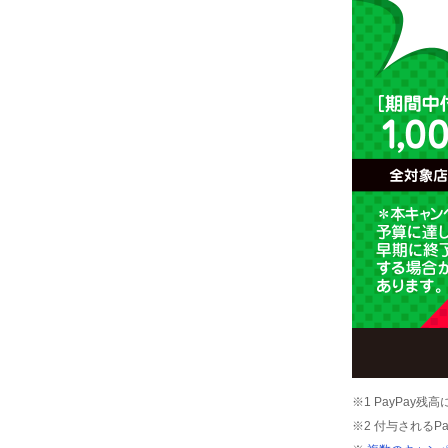
※1 PayPay
※2 付与されるP