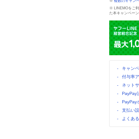
※
複数のキャンペ
※ LINEMO
た本キャンペーン
キャン
付与率
ネット
PayP
PayP
支払い
よくあ