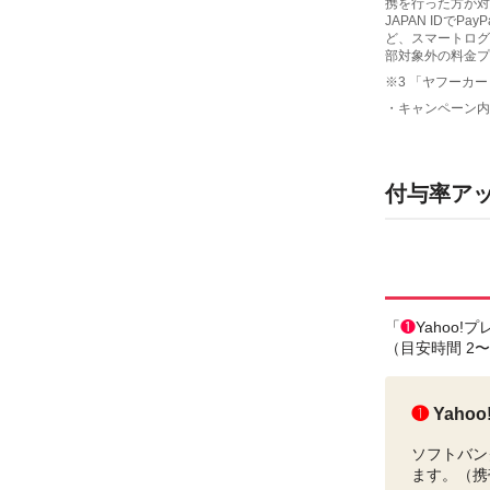
携を行った方が対
JAPAN ID
ど、スマートログ
部対象外の料金プ
※3 「ヤフーカー
・キャンペーン内
付与率ア
「
❶
Yahoo
（目安時間 2
❶
Yah
ソフトバン
ます。（携帯