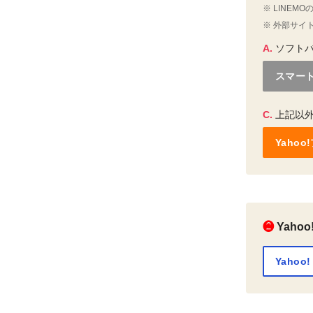
※ LINEM
※ 外部サイ
A.
ソフト
スマー
C.
上記以
Yaho
❷
Yaho
Yahoo