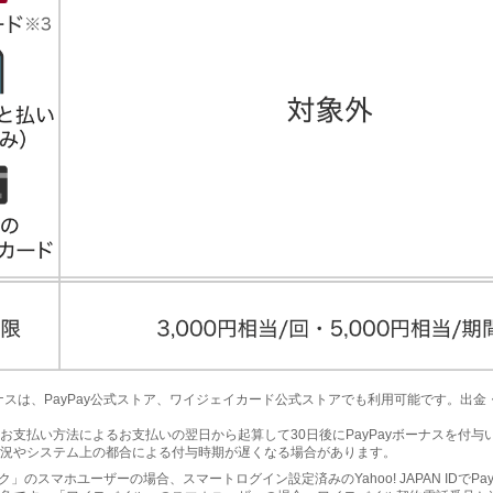
yボーナスは、PayPay公式ストア、ワイジェイカード公式ストアでも利用可能です。出
お支払い方法によるお支払いの翌日から起算して30日後にPayPayボーナスを付与
況やシステム上の都合による付与時期が遅くなる場合があります。
ク」のスマホユーザーの場合、スマートログイン設定済みのYahoo! JAPAN IDでPa