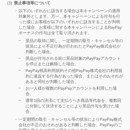
禁止事項等について
以下のいずれかに該当する場合は本キャンペーンの適用
対象外とします。万一、本キャンペーンによる付与を行
った後にお客様が以下のいずれかに該当することが判明
した場合、お客様に対する本キャンペーンによるPayPay
ボーナスの付与は全て取り消されます。
景品の取得に関し、一定期間の取引・キャンセル等の
状況により不正行為が行われたとPayPay株式会社が
判断した場合。
景品が付与される前に景品対象のPayPayアカウント
を停止または解除した場合。
PayPay残高利用規約その他PayPay株式会社の利用規
約に違反する行為があった場合、またはそのおそれが
あると同社が判断した場合。
お一人様が複数のPayPayアカウントを利用した場
合。
通常1回の決済にて支払うべき商品等代金を、複数回
に分割して決済することにより景品付与を受けた場
合。
一定期間の取引・キャンセル等の状況によりPayPay株式
会社が不正のおそれがあると判断した場合、PayPayのご