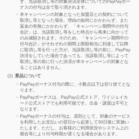
ず、当該取消し等の対象決済全体についてのPayPayボー
ナスの付与は全て取り消されます。
本キャンペーンの対象となった加盟店との契約について
取消し等となった場合、理由の如何にかかわらず、また
返金の有無にかかわらず、「キャンペーン期間中の付与
合計」は、当該取消し等をした時点から将来に向かって
のみ減額されます。そのため、「キャンペーン期間中の
付与合計」がそれぞれの期間上限額相当に到達して以降
に取消し等を行った方が、当該取消し等の前に、PayPay
決済をしていた場合であっても、当該取消し等によって
取消し等の前に行った決済が本キャンペーンの対象とな
ることはありません。
景品について
PayPayボーナス付与の際に、小数点以下は切り捨てとな
ります。
PayPayボーナスは、PayPay公式ストア、ワイジェイカ
ード公式ストアでも利用可能です。出金・譲渡は不可と
なります。
PayPayボーナスの付与は、原則として、対象のサービス
を利用したお支払いの翌日から起算して30日後に実施い
たします。ただし、お客様のご利用状況やシステム上の
都合等により付与時期が遅くなる場合があります。