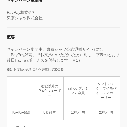
キャンペーン主催者
PayPay株式会社
東京シャツ株式会社
概要
キャンペーン期間中、東京シャツ公式通販サイトにて、
「PayPay残高」でお支払いいただいた方に対し、下表のとおり
後日PayPayボーナスを付与します（※1）
お支払いの翌日から起算して30日後
ソフトバン
右記以外の
Yahoo!プレミ
ク・ワイモバ
PayPayユーザ
アム会員
イルスマホユ
ー
ーザー
PayPay残高
5％付与
10％付与
20％付与