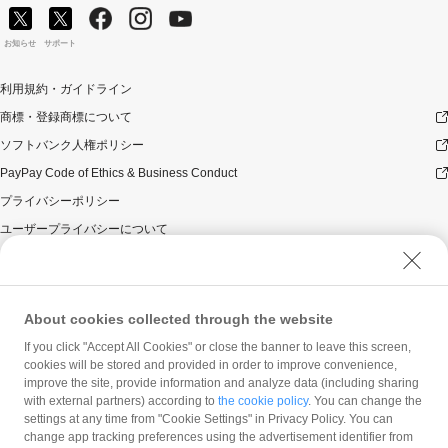
お知らせ
サポート
利用規約・ガイドライン
商標・登録商標について
ソフトバンク人権ポリシー
PayPay Code of Ethics & Business Conduct
プライバシーポリシー
ユーザープライバシーについて
ユーザーセキュリティについて
ウェブサイト利用規約
反社会的勢力に対する方針
About cookies collected through the website
勧誘方針
If you click "Accept All Cookies" or close the banner to leave this screen,
cookies will be stored and provided in order to improve convenience,
マネロン等基本方針
improve the site, provide information and analyze data (including sharing
カスタマーハラスメントに関する当社の考え方
with external partners) according to
the cookie policy
. You can change the
settings at any time from "Cookie Settings" in Privacy Policy. You can
change app tracking preferences using the advertisement identifier from