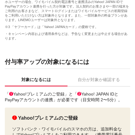
ホユーザーの場合、ワイモバイル契約電話番号と連携済みのYahoo! JAPAN IDで
PayPayアカウント連携を行った方が対象です。法人契約のお客さまや一部の端末を
ご利用のお客さまなど、スマートログインまたはワイモバイルサービスの初期登録
をご利用いただけない方は対象外となります。また、一部対象外の料金プランがあ
ります。LINEMOユーザーは対象外となります。
※3 「ヤフーカード」は「Yahoo! JAPANカード」の愛称です。
・キャンペーン内容および適用条件などは、予告なく変更または中止する場合があ
ります。
付与率アップの対象になるには
対象になるには
自分が対象か確認する
「
❶
Yahoo!プレミアムのご登録」と「
❷
Yahoo! JAPAN IDと
PayPayアカウントの連携」が必要です（目安時間 2〜5分）。
❶
Yahoo!プレミアムのご登録
ソフトバンク・ワイモバイルのスマホの方は、追加料金な
しでYahoo!プレミアムをご利用できます。（携帯電話番号