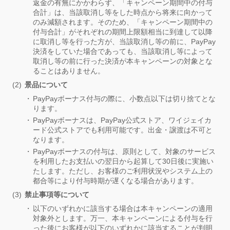
返金の有無にかかわらず、「キャンペーン期間中の付与
合計」は、当該取消し等をした時点から将来に向かって
のみ減額されます。そのため、「キャンペーン期間中の
付与合計」がそれぞれの期間上限額相当に到達して以降
に取消し等を行った方が、当該取消し等の前に、PayPay
決済をしていた場合であっても、当該取消し等によって
取消し等の前に行った決済が本キャンペーンの対象とな
ることはありません。
景品について
PayPayボーナス付与の際に、小数点以下は切り捨てとな
ります。
PayPayボーナスは、PayPay公式ストア、ワイジェイカ
ード公式ストアでも利用可能です。出金・譲渡は不可と
なります。
PayPayボーナスの付与は、原則として、対象のサービス
を利用したお支払いの翌日から起算して30日後に実施い
たします。ただし、お客様のご利用状況やシステム上の
都合等により付与時期が遅くなる場合があります。
禁止事項等について
以下のいずれかに該当する場合は本キャンペーンの適用
対象外とします。万一、本キャンペーンによる付与を行
った後にお客様が以下のいずれかに該当することが判明