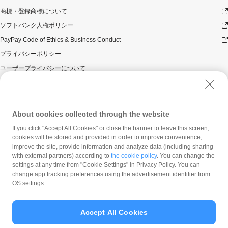
商標・登録商標について
ソフトバンク人権ポリシー
PayPay Code of Ethics & Business Conduct
プライバシーポリシー
ユーザープライバシーについて
ユーザーセキュリティについて
ウェブサイト利用規約
反社会的勢力に対する方針
About cookies collected through the website
勧誘方針
If you click "Accept All Cookies" or close the banner to leave this screen,
cookies will be stored and provided in order to improve convenience,
マネロン等基本方針
improve the site, provide information and analyze data (including sharing
カスタマーハラスメントに関する当社の考え方
with external partners) according to
the cookie policy
. You can change the
settings at any time from "Cookie Settings" in Privacy Policy. You can
change app tracking preferences using the advertisement identifier from
OS settings.
Accept All Cookies
© PayPay Corporation