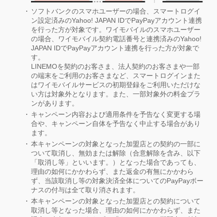
ソフトバンクのスマホユーザーの場合、スマートログイ
ン設定済みのYahoo! JAPAN IDでPayPayアカウント連携
を行った方が対象です。ワイモバイルのスマホユーザー
の場合、ワイモバイル契約電話番号と連携済みのYahoo!
JAPAN IDでPayPayアカウント連携を行った方が対象で
す。
LINEMOを契約のお客さま、法人契約のお客さまや一部
の端末をご利用のお客さまなど、スマートログインまた
はワイモバイルサービスの初期登録をご利用いただけな
い方は対象外となります。また、一部対象外の料金プラ
ンがあります。
キャンペーン内容および適用条件を予告なく変更する場
合や、キャンペーン自体を予告なく中止する場合があり
ます。
本キャンペーンの対象となった加盟店との契約の一部に
ついて取消し、無効または解除（合意解除を含み、以下
「取消し等」といいます。）となった場合であっても、
理由の如何にかかわらず、また返金の有無にかかわら
ず、当該取消し等の対象決済全体についてのPayPayボー
ナスの付与は全て取り消されます。
本キャンペーンの対象となった加盟店との契約について
取消し等となった場合、理由の如何にかかわらず、また