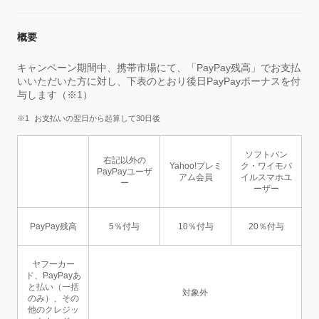
概要
キャンペーン期間中、携帯市場にて、「PayPay残高」でお支払
いいただいた方に対し、下表のとおり後日PayPayボーナスを付
与します（※1）
お支払いの翌日から起算して30日後
ソフトバン
右記以外の
Yahoo!プレミ
ク・ワイモバ
PayPayユーザ
アム会員
イルスマホユ
ー
ーザー
PayPay残高
5％付与
10％付与
20％付与
ヤフーカー
ド、PayPayあ
と払い（一括
対象外
のみ）、その
他のクレジッ