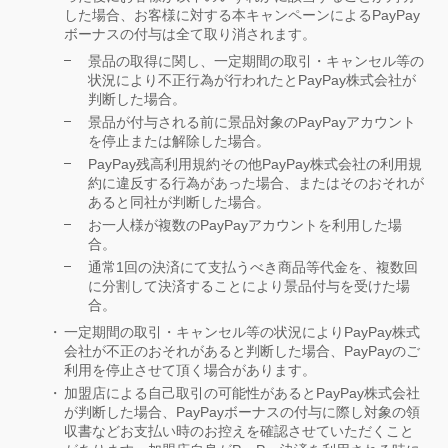
した場合、お客様に対する本キャンペーンによるPayPay
ボーナスの付与は全て取り消されます。
景品の取得に関し、一定期間の取引・キャンセル等の
状況により不正行為が行われたとPayPay株式会社が
判断した場合。
景品が付与される前に景品対象のPayPayアカウント
を停止または解除した場合。
PayPay残高利用規約その他PayPay株式会社の利用規
約に違反する行為があった場合、またはそのおそれが
あると同社が判断した場合。
お一人様が複数のPayPayアカウントを利用した場
合。
通常1回の決済にて支払うべき商品等代金を、複数回
に分割して決済することにより景品付与を受けた場
合。
一定期間の取引・キャンセル等の状況によりPayPay株式
会社が不正のおそれがあると判断した場合、PayPayのご
利用を停止させて頂く場合があります。
加盟店による自己取引の可能性があるとPayPay株式会社
が判断した場合、PayPayボーナスの付与に際し対象の領
収書などお支払い時のお控えを確認させていただくこと