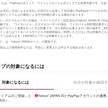
yボーナスは、PayPay公式ストア、ワイジェイカード公式ストアでも利用可能です。出
お支払い方法によるお支払いの翌日から起算して30日後にPayPayボーナスを付与
況やシステム上の都合による付与時期が遅くなる場合があります。
ク」のスマホユーザーの場合、スマートログイン設定済みのYahoo! JAPAN IDでPa
象です。「ワイモバイル」のスマホユーザーの場合、ワイモバイル契約電話番号と連携
でPayPayアカウント連携を行った方が対象です。法人契約のお客さまや一部の端末をご
インまたはワイモバイルサービスの初期登録をご利用いただけない方は対象外とな
ランがあります。LINEMOユーザーは対象外となります。
ド」は「Yahoo! JAPANカード」の愛称です。
容および適用条件などは、予告なく変更または中止する場合があります。
ップの対象になるには
対象になるには
自分が対象か確認す
!プレミアムのご登録」と「
❷
Yahoo! JAPAN IDとPayPayアカウントの
〜5分）。