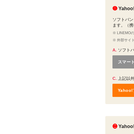
❶
Yah
ソフトバン
ます。（携帯
※ LINEM
※ 外部サイ
A.
ソフト
スマー
C.
上記以
Yaho
❷
Yaho