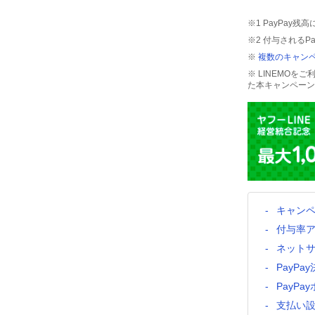
※1 PayPay
※2 付与されるP
※
複数のキャンペ
※ LINEMO
た本キャンペーン
キャン
付与率
ネット
PayP
PayP
支払い