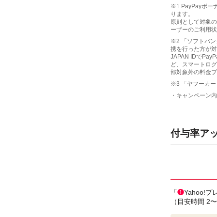
※1 PayPa
ります。
原則として対象の
ーザーのご利用状
※2 「ソフトバン
携を行った方が対
JAPAN ID
ど、スマートログ
部対象外の料金プ
※3 「ヤフーカー
・キャンペーン内
付与率ア
「
❶
Yahoo
（目安時間 2