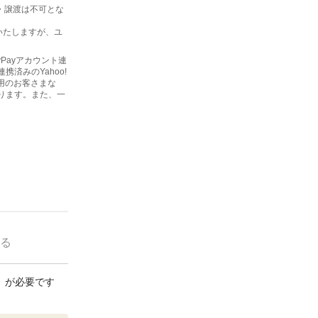
金・譲渡は不可とな
いたしますが、ユ
yPayアカウント連
済みのYahoo!
利用のお客さまな
ります。また、一
る
連携」が必要です