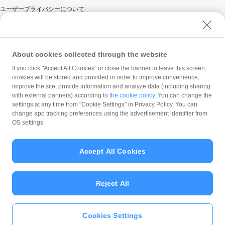
ユーザープライバシーについて
ユーザーセキュリティについて
ウェブサイト利用規約
反社会的勢力に対する方針
About cookies collected through the website
勧誘方針
If you click "Accept All Cookies" or close the banner to leave this screen,
cookies will be stored and provided in order to improve convenience,
マネロン等基本方針
improve the site, provide information and analyze data (including sharing
カスタマーハラスメントに関する当社の考え方
with external partners) according to
the cookie policy
. You can change the
settings at any time from "Cookie Settings" in Privacy Policy. You can
change app tracking preferences using the advertisement identifier from
OS settings.
Accept All Cookies
© PayPay Corporation
Reject All
Cookies Settings
いますぐ
PayPayアプリ
をダウンロ