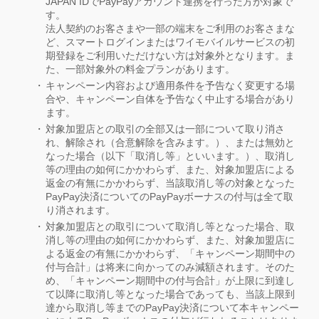
JAPAN IDでPayPayアカウント連携を行った方が対象で
す。
法人契約のお客さまや一部の端末をご利用のお客さまな
ど、スマートログインまたはワイモバイルサービスの初
期登録をご利用いただけない方は対象外となります。ま
た、一部対象外の料金プランがあります。
キャンペーン内容および適用条件を予告なく変更する場
合や、キャンペーン自体を予告なく中止する場合があり
ます。
対象加盟店との取引の全部又は一部について取り消さ
れ、解除され（合意解除を含みます。）、または無効と
なった場合（以下「取消し等」といいます。）、取消し
等の理由の如何にかかわらず、また、対象加盟店による
返金の有無にかかわらず、当該取消し等の対象となった
PayPay決済についてのPayPayボーナスの付与は全て取
り消されます。
対象加盟店との取引について取消し等となった場合、取
消し等の理由の如何にかかわらず、また、対象加盟店に
よる返金の有無にかかわらず、「キャンペーン期間中の
付与合計」は将来に向かってのみ減額されます。そのた
め、「キャンペーン期間中の付与合計」が上限に到達し
て以降に取消し等となった場合であっても、当該上限到
達から取消し等までのPayPay決済について本キャンペー