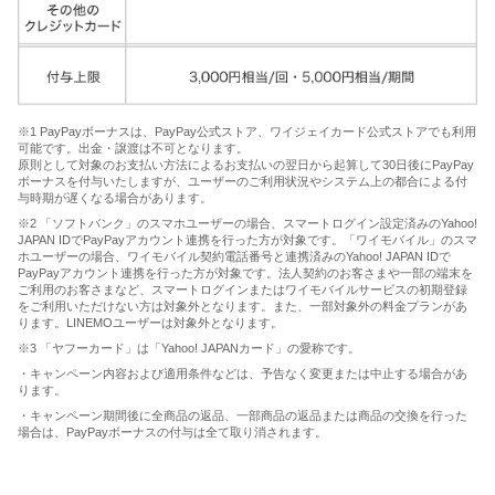
※1 PayPayボーナスは、PayPay公式ストア、ワイジェイカード公式ストアでも利用
可能です。出金・譲渡は不可となります。
原則として対象のお支払い方法によるお支払いの翌日から起算して30日後にPayPay
ボーナスを付与いたしますが、ユーザーのご利用状況やシステム上の都合による付
与時期が遅くなる場合があります。
※2 「ソフトバンク」のスマホユーザーの場合、スマートログイン設定済みのYahoo!
JAPAN IDでPayPayアカウント連携を行った方が対象です。「ワイモバイル」のスマ
ホユーザーの場合、ワイモバイル契約電話番号と連携済みのYahoo! JAPAN IDで
PayPayアカウント連携を行った方が対象です。法人契約のお客さまや一部の端末を
ご利用のお客さまなど、スマートログインまたはワイモバイルサービスの初期登録
をご利用いただけない方は対象外となります。また、一部対象外の料金プランがあ
ります。LINEMOユーザーは対象外となります。
※3 「ヤフーカード」は「Yahoo! JAPANカード」の愛称です。
・キャンペーン内容および適用条件などは、予告なく変更または中止する場合があ
ります。
・キャンペーン期間後に全商品の返品、一部商品の返品または商品の交換を行った
場合は、PayPayボーナスの付与は全て取り消されます。