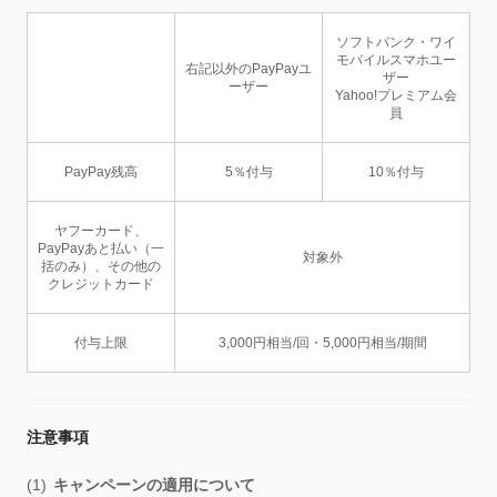
ソフトバンク・ワイ
モバイルスマホユー
右記以外のPayPayユ
ザー
ーザー
Yahoo!プレミアム会
員
PayPay残高
5％付与
10％付与
ヤフーカード、
PayPayあと払い（一
対象外
括のみ）、その他の
クレジットカード
付与上限
3,000円相当/回・5,000円相当/期間
注意事項
キャンペーンの適用について