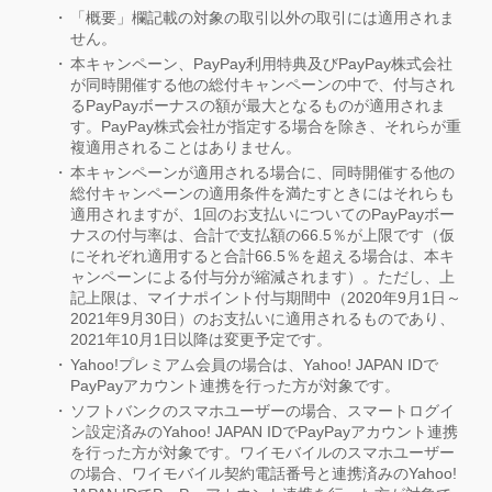
「概要」欄記載の対象の取引以外の取引には適用されま
せん。
本キャンペーン、PayPay利用特典及びPayPay株式会社
が同時開催する他の総付キャンペーンの中で、付与され
るPayPayボーナスの額が最大となるものが適用されま
す。PayPay株式会社が指定する場合を除き、それらが重
複適用されることはありません。
本キャンペーンが適用される場合に、同時開催する他の
総付キャンペーンの適用条件を満たすときにはそれらも
適用されますが、1回のお支払いについてのPayPayボー
ナスの付与率は、合計で支払額の66.5％が上限です（仮
にそれぞれ適用すると合計66.5％を超える場合は、本キ
ャンペーンによる付与分が縮減されます）。ただし、上
記上限は、マイナポイント付与期間中（2020年9月1日～
2021年9月30日）のお支払いに適用されるものであり、
2021年10月1日以降は変更予定です。
Yahoo!プレミアム会員の場合は、Yahoo! JAPAN IDで
PayPayアカウント連携を行った方が対象です。
ソフトバンクのスマホユーザーの場合、スマートログイ
ン設定済みのYahoo! JAPAN IDでPayPayアカウント連携
を行った方が対象です。ワイモバイルのスマホユーザー
の場合、ワイモバイル契約電話番号と連携済みのYahoo!