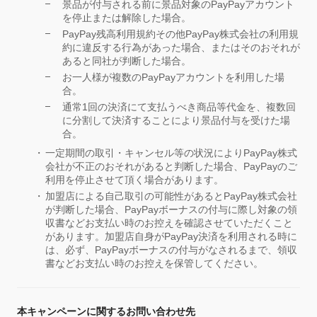
景品が付与される前に景品対象のPayPayアカウント
を停止または解除した場合。
PayPay残高利用規約その他PayPay株式会社の利用規
約に違反する行為があった場合、またはそのおそれが
あると同社が判断した場合。
お一人様が複数のPayPayアカウントを利用した場
合。
通常1回の決済にて支払うべき商品等代金を、複数回
に分割して決済することにより景品付与を受けた場
合。
一定期間の取引・キャンセル等の状況によりPayPay株式
会社が不正のおそれがあると判断した場合、PayPayのご
利用を停止させて頂く場合があります。
加盟店による自己取引の可能性があるとPayPay株式会社
が判断した場合、PayPayボーナスの付与に際し対象の領
収書などお支払い時のお控えを確認させていただくこと
があります。加盟店自身がPayPay決済を利用される時に
は、必ず、PayPayボーナスの付与がなされるまで、領収
書などお支払い時のお控えを保管してください。
本キャンペーンに関するお問い合わせ先