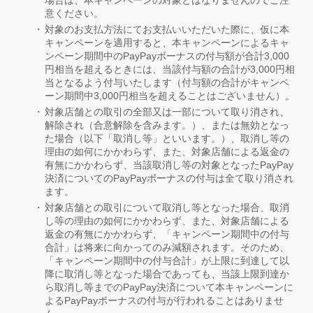
場合は、本キャンペーンの対象とはなりませんのでご注
意ください。
対象のお支払方法にてお支払いいただいた際に、仮に本
キャンペーンを適用すると、本キャンペーンによるキャ
ンペーン期間中のPayPayボーナスの付与額が合計3,000
円相当を超えるときには、当該付与額の合計が3,000円相
当となるよう付与いたします（付与額の合計がキャンペ
ーン期間中3,000円相当を超えることはございません）。
対象店舗との取引の全部又は一部について取り消され、
解除され（合意解除を含みます。）、または無効となっ
た場合（以下「取消し等」といいます。）、取消し等の
理由の如何にかかわらず、また、対象店舗による返金の
有無にかかわらず、当該取消し等の対象となったPayPay
決済についてのPayPayボーナスの付与は全て取り消され
ます。
対象店舗との取引について取消し等となった場合、取消
し等の理由の如何にかかわらず、また、対象店舗による
返金の有無にかかわらず、「キャンペーン期間中の付与
合計」は将来に向かってのみ減額されます。そのため、
「キャンペーン期間中の付与合計」が上限に到達して以
降に取消し等となった場合であっても、当該上限到達か
ら取消し等までのPayPay決済について本キャンペーンに
よるPayPayボーナスの付与が行われることはありませ