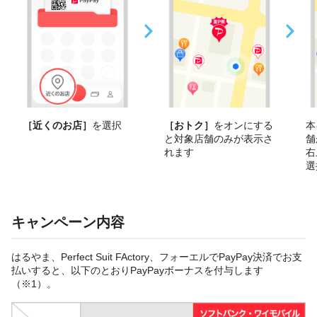
［近くのお店］
を選択
［おトク］
をオンにする
本
と対象店舗のみが表示さ
舗
れます
右
選
キャンペーン内容
はるやま、Perfect Suit FActory、フォーエルでPayPay決済でお支
払いすると、以下のとおりPayPayボーナスを付与します
（※1）。