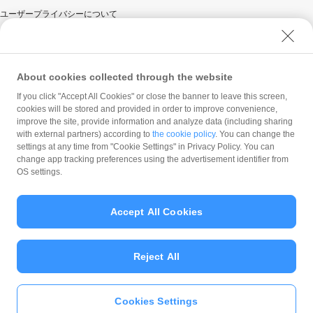
ユーザープライバシーについて
ユーザーセキュリティについて
ウェブサイト利用規約
反社会的勢力に対する方針
About cookies collected through the website
勧誘方針
If you click "Accept All Cookies" or close the banner to leave this screen,
cookies will be stored and provided in order to improve convenience,
マネロン等基本方針
improve the site, provide information and analyze data (including sharing
カスタマーハラスメントに関する当社の考え方
with external partners) according to
the cookie policy
. You can change the
settings at any time from "Cookie Settings" in Privacy Policy. You can
change app tracking preferences using the advertisement identifier from
OS settings.
Accept All Cookies
© PayPay Corporation
Reject All
Cookies Settings
いますぐ
PayPayアプリ
をダウンロ