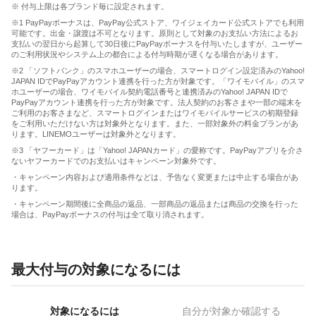
※ 付与上限は各ブランド毎に設定されます。
※1 PayPayボーナスは、PayPay公式ストア、ワイジェイカード公式ストアでも利用
可能です。出金・譲渡は不可となります。原則として対象のお支払い方法によるお
支払いの翌日から起算して30日後にPayPayボーナスを付与いたしますが、ユーザー
のご利用状況やシステム上の都合による付与時期が遅くなる場合があります。
※2 「ソフトバンク」のスマホユーザーの場合、スマートログイン設定済みのYahoo!
JAPAN IDでPayPayアカウント連携を行った方が対象です。「ワイモバイル」のスマ
ホユーザーの場合、ワイモバイル契約電話番号と連携済みのYahoo! JAPAN IDで
PayPayアカウント連携を行った方が対象です。法人契約のお客さまや一部の端末を
ご利用のお客さまなど、スマートログインまたはワイモバイルサービスの初期登録
をご利用いただけない方は対象外となります。また、一部対象外の料金プランがあ
ります。LINEMOユーザーは対象外となります。
※3 「ヤフーカード」は「Yahoo! JAPANカード」の愛称です。PayPayアプリを介さ
ないヤフーカードでのお支払いはキャンペーン対象外です。
・キャンペーン内容および適用条件などは、予告なく変更または中止する場合があ
ります。
・キャンペーン期間後に全商品の返品、一部商品の返品または商品の交換を行った
場合は、PayPayボーナスの付与は全て取り消されます。
最大付与の対象になるには
対象になるには
自分が対象か確認する