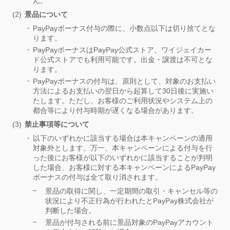
ん。
景品について
PayPayボーナス付与の際に、小数点以下は切り捨てとな
ります。
PayPayボーナスはPayPay公式ストア、ワイジェイカー
ド公式ストアでも利用可能です。出金・譲渡は不可とな
ります。
PayPayボーナスの付与は、原則として、対象のお支払い
方法によるお支払いの翌日から起算して30日後に実施い
たします。ただし、お客様のご利用状況やシステム上の
都合等により付与時期が遅くなる場合があります。
禁止事項等について
以下のいずれかに該当する場合は本キャンペーンの適用
対象外とします。万一、本キャンペーンによる付与を行
った後にお客様が以下のいずれかに該当することが判明
した場合、お客様に対する本キャンペーンによるPayPay
ボーナスの付与は全て取り消されます。
景品の取得に関し、一定期間の取引・キャンセル等の
状況により不正行為が行われたとPayPay株式会社が
判断した場合。
景品が付与される前に景品対象のPayPayアカウント