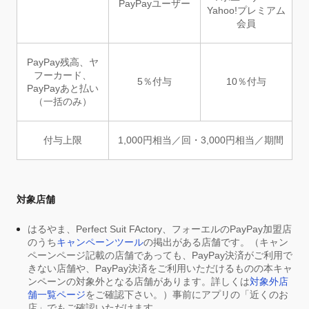
PayPayユーザー
Yahoo!プレミアム
会員
PayPay残高、ヤ
フーカード、
5％付与
10％付与
PayPayあと払い
（一括のみ）
付与上限
1,000円相当／回・3,000円相当／期間
対象店舗
はるやま、Perfect Suit FActory、フォーエルのPayPay加盟店
のうち
キャンペーンツール
の掲出がある店舗です。（キャン
ペーンページ記載の店舗であっても、PayPay決済がご利用で
きない店舗や、PayPay決済をご利用いただけるものの本キャ
ンペーンの対象外となる店舗があります。詳しくは
対象外店
舗一覧ページ
をご確認下さい。）事前にアプリの「近くのお
店」でもご確認いただけます。