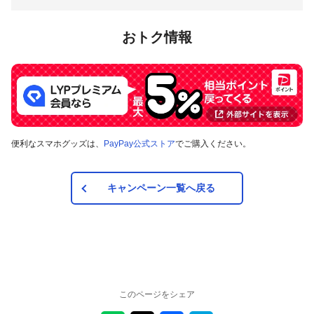
注意事項
おトク情報
キャンペーンの適用について
本キャンペーン、PayPay利用特典及びPayPay株式会社
が同時開催する他の総付キャンペーンの中で、付与され
るPayPayボーナスの額が最大となるものが適用されま
す。PayPay株式会社が指定する場合を除き、それらが重
複適用されることはありません。
キャンペーン内容および適用条件を予告なく変更する場
合や、キャンペーン自体を予告なく中止する場合があり
便利なスマホグッズは、
PayPay公式ストア
でご購入ください。
ます。
対象のお支払方法にてお支払いいただいた際に、仮に本
キャンペーンを適用すると、本キャンペーンによるキャ
キャンペーン一覧へ戻る
ンペーン期間中のPayPayボーナスの付与額が合計5,000
円相当を超えるときには、当該付与額の合計が5,000円相
当となるよう付与いたします（付与額の合計がキャンペ
ーン期間中5,000円相当を超えることはございません）。
対象店舗との取引の全部について取り消され、解除され
（合意解除を含みます。）、または無効となった場合
（以下「取消し等」といいます。）、取消し等の理由の
如何にかかわらず、また、対象店舗による返金の有無に
このページをシェア
かかわらず、当該取消し等の対象となったPayPay決済に