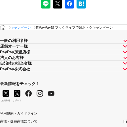
ついてのPayPayボーナスの付与は全て取り消されます。
また、対象店舗との取引の一部について取り消され、解
除され（合意解除を含みます。）、または無効となった
場合（以下「取消し等」といいます。）、当該取消し等
の対象となった返金後のPayPay決済金額に応じたボーナ
スが付与されます。
キャンペーン
超PayPay祭 ブックライブで超おトクキャンペーン
対象店舗との取引について取消し等となった場合、取消
し等の理由の如何にかかわらず、また、対象店舗による
一般の利用者様
返金の有無にかかわらず、「キャンペーン期間中の付与
店舗オーナー様
合計」は将来に向かってのみ減額されます。そのため、
PayPay加盟店様
「キャンペーン期間中の付与合計」が上限に到達して以
法人のお客様
降に取消し等となった場合であっても、当該上限到達か
自治体の担当者様
ら取消し等までのPayPay決済について本キャンペーンに
PayPay株式会社
よるPayPayボーナスの付与が行われることはありませ
ん。
最新情報をチェック！
景品について
PayPayボーナス付与の際に、小数点以下は切り捨てとな
ります。
お知らせ
サポート
PayPayボーナスはPayPay公式ストア、PayPayカード公
式ストアでも利用可能です。出金・譲渡は不可となりま
利用規約・ガイドライン
す。
PayPayボーナスの付与は、原則として、対象のお支払方
商標・登録商標について