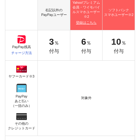
Yahoo!プレミアム
会員・ワイモバイ
右記以外の
ソフトバンク
ルスマホユーザー
PayPayユーザー
スマホユーザー※2
※2
登録はこちら
3
6
10
％
％
％
PayPay残高
付与
付与
付与
チャージ方法
ヤフーカード※3
PayPay
対象外
あと払い
（一括のみ）
その他の
クレジットカード