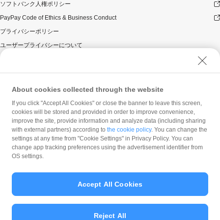
法によるお支払いの翌日から起算して30日後に実施いた
ソフトバンク人権ポリシー
します。ただし、お客様のご利用状況やシステム上の都
PayPay Code of Ethics & Business Conduct
合等により付与時期が遅くなる場合があります。
禁止事項等について
プライバシーポリシー
以下のいずれかに該当する場合は本キャンペーンの適用
ユーザープライバシーについて
対象外とします。万一、本キャンペーンによる付与を行
ユーザーセキュリティについて
った後にお客様が以下のいずれかに該当することが判明
した場合、お客様に対する本キャンペーンによるPayPay
ウェブサイト利用規約
ボーナスの付与は全て取り消されます。
反社会的勢力に対する方針
About cookies collected through the website
景品の取得に関し、一定期間の取引・キャンセル等の
勧誘方針
If you click "Accept All Cookies" or close the banner to leave this screen,
状況により不正行為が行われたとPayPay株式会社が
cookies will be stored and provided in order to improve convenience,
判断した場合。
マネロン等基本方針
improve the site, provide information and analyze data (including sharing
景品が付与される前に景品対象のPayPayアカウント
カスタマーハラスメントに関する当社の考え方
with external partners) according to
the cookie policy
. You can change the
を停止または解除した場合。
settings at any time from "Cookie Settings" in Privacy Policy. You can
PayPay残高利用規約その他PayPay株式会社の利用規
change app tracking preferences using the advertisement identifier from
約に違反する行為があった場合、またはそのおそれが
OS settings.
あると同社が判断した場合。
お一人様が複数のPayPayアカウントを利用した場
Accept All Cookies
合。
通常1回の決済にて支払うべき商品等代金を、複数回
© PayPay Corporation
に分割して決済することにより景品付与を受けた場
Reject All
合。