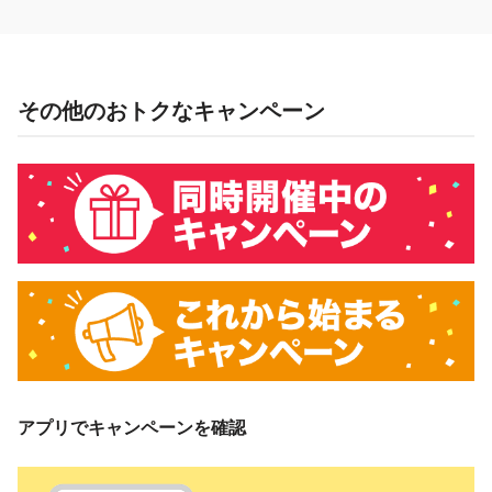
PayPay株式会社
株式会社BookLive
その他のおトクなキャンペーン
概要
キャンペーン期間中、対象ストアで、PayPay残高でお支払い
をしていただいた方に対し、下表のとおり後日PayPayボーナ
スを付与します。
・Yahoo!プ
レミアム会
右記以外の
・ソフトバ
員
PayPayユー
ンクのスマ
・ワイモバ
ザー
ホユーザー
イルのスマ
ホユーザー
PayPay残高
3％付与
6％付与
10％付与
アプリでキャンペーンを確認
・ヤフーカ
ード