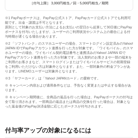
［付与上限］ 3,000円相当／回・5,000円相当／期間
※1 PayPayボーナスは、PayPay公式ストア、PayPayカード公式ストアでも利用可
能です。出金・譲渡は不可となります。
原則として対象のお支払い方法によるお支払いの翌日から起算して30日後にPayPay
ボーナスを付与いたしますが、ユーザーのご利用状況やシステム上の都合による付
与時期が遅くなる場合があります。
※2 「ソフトバンク」のスマホユーザーの場合、スマートログイン設定済みのYahoo!
JAPAN IDでPayPayアカウント連携を行った方が対象です。「ワイモバイル」のスマ
ホユーザーの場合、ワイモバイル契約電話番号と連携済みのYahoo! JAPAN IDで
PayPayアカウント連携を行った方が対象です。法人契約のお客さまや一部の端末を
ご利用のお客さまなど、スマートログインまたはワイモバイルサービスの初期登録
をご利用いただけない方は対象外となります。また、一部対象外の料金プランがあ
ります。LINEMOユーザーは対象外となります。
※3 「ヤフーカード」は「Yahoo! JAPANカード」の愛称です。
※ キャンペーン内容および適用条件などは、予告なく変更または中止する場合があ
ります。
※ キャンペーン期間後に、全商品の返品を行った場合は、PayPayボーナスの付与は
全て取り消されます。一部商品の返品または商品の交換を行った場合は、対象とな
った返金後のPayPay決済金額に応じたボーナスが付与されます。
付与率アップの対象になるには