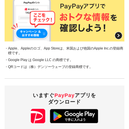
・PayPayあ
と払い（一
対象外
括のみ）
・その他の
クレジット
カード
付与上限
3,000円相当／回、5,000円相当／期間
・Apple、Appleのロゴ、App Storeは、米国および他国のApple Inc.の登録商
標です。
・Google Play は Google LLC の商標です。
対象ストア
・QRコードは（株）デンソーウェーブの登録商標です。
本キャンペーンの対象ストアは、ブックライブです。
対象の支払方法
いますぐ
PayPay
アプリを
ダウンロード
本キャンペーンの対象のお支払方法は、PayPay残高で、その
他のお支払方法は対象外です。