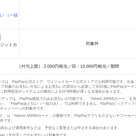
い （一括
）
対象外
レジットカ
［付与上限］ 2,000円相当／回・10,000円相当／期間
yボーナスは、PayPay公式ストア、ワイジェイカード公式ストアでも利用可能です。出
して対象のお支払い方法によるお支払いの翌日から起算して30日後にPayPayボー
ご利用状況やシステム上の都合による付与時期が遅くなる場合があります。
ピックアップは、PayPay残高でのみお支払いが可能です。「Yahoo! JAPANカード」
い、「PayPayあと払い（一括のみ）」では利用できません。PayPayピックアッ
キャンペーンの対象外です。
ド」は「Yahoo! JAPANカード」の愛称です。PayPayアプリを介さないヤフーカ
外です。
内容および適用条件などは、予告なく変更または中止する場合があります。
・Alipay（支付宝）でのお支払いは対象外です。