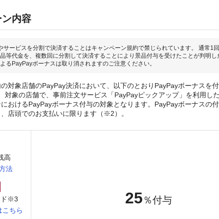
ーン内容
やサービスを分割で決済することはキャンペーン規約で禁じられています。 通常1
品等代金を、複数回に分割して決済することにより景品付与を受けたことが判明し
よるPayPayボーナスは取り消されますのご注意ください。
の対象店舗のPayPay決済において、以下のとおりPayPayボーナスを
、対象の店舗で、事前注文サービス「PayPayピックアップ」を利用し
おけるPayPayボーナス付与の対象となります。PayPayボーナスの付与
き、店頭でのお支払いに限ります（※2）。
y残高
方法
25
％付与
ド※3
はこちら