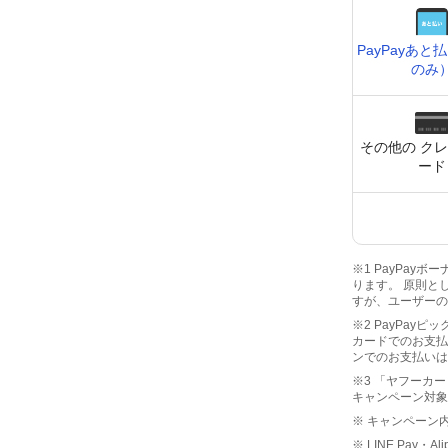
PayPay
あと払
のみ
その他の ク
ード
※1 PayPa
ります。 原則と
すが、ユーザーの
※2 PayPay
カードでのお支払
ンでのお支払いは
※3 「ヤフーカー
キャンペーン対象
※ キャンペーン
※ LINE Pay