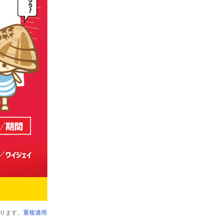
ります。
重複適用