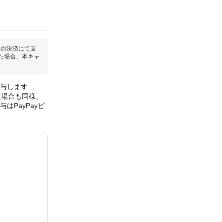
回の決済にて支
た場合、本キャ
付与します
た場合も同様、
はPayPayピ