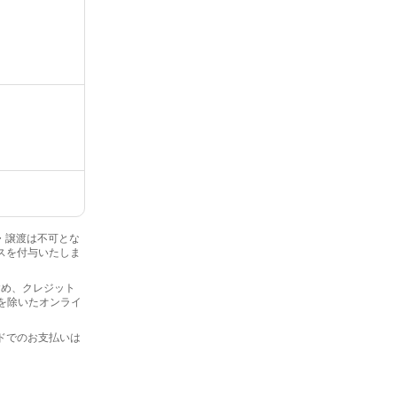
金・譲渡は不可とな
ナスを付与いたしま
を含め、クレジット
プを除いたオンライ
ードでのお支払いは