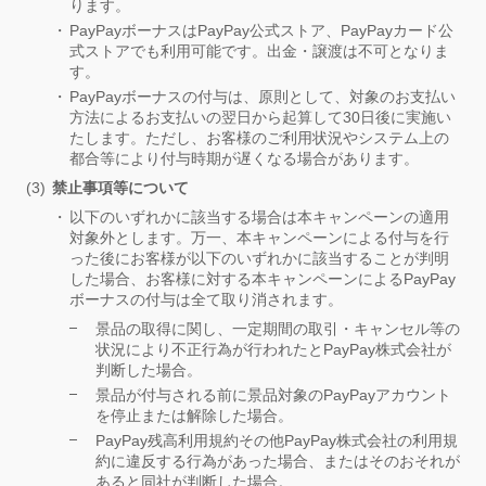
ります。
PayPayボーナスはPayPay公式ストア、PayPayカード公
式ストアでも利用可能です。出金・譲渡は不可となりま
す。
PayPayボーナスの付与は、原則として、対象のお支払い
方法によるお支払いの翌日から起算して30日後に実施い
たします。ただし、お客様のご利用状況やシステム上の
都合等により付与時期が遅くなる場合があります。
禁止事項等について
以下のいずれかに該当する場合は本キャンペーンの適用
対象外とします。万一、本キャンペーンによる付与を行
った後にお客様が以下のいずれかに該当することが判明
した場合、お客様に対する本キャンペーンによるPayPay
ボーナスの付与は全て取り消されます。
景品の取得に関し、一定期間の取引・キャンセル等の
状況により不正行為が行われたとPayPay株式会社が
判断した場合。
景品が付与される前に景品対象のPayPayアカウント
を停止または解除した場合。
PayPay残高利用規約その他PayPay株式会社の利用規
約に違反する行為があった場合、またはそのおそれが
あると同社が判断した場合。