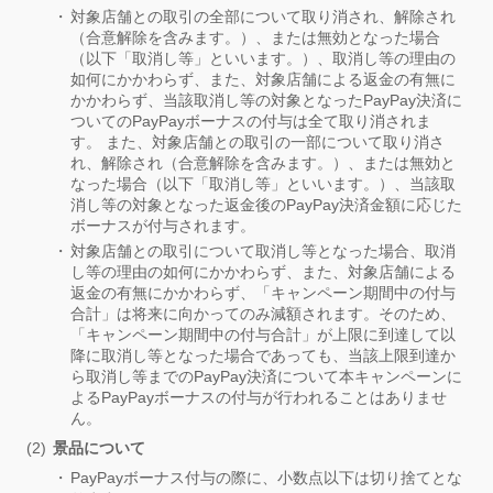
対象店舗との取引の全部について取り消され、解除され
（合意解除を含みます。）、または無効となった場合
（以下「取消し等」といいます。）、取消し等の理由の
如何にかかわらず、また、対象店舗による返金の有無に
かかわらず、当該取消し等の対象となったPayPay決済に
ついてのPayPayボーナスの付与は全て取り消されま
す。 また、対象店舗との取引の一部について取り消さ
れ、解除され（合意解除を含みます。）、または無効と
なった場合（以下「取消し等」といいます。）、当該取
消し等の対象となった返金後のPayPay決済金額に応じた
ボーナスが付与されます。
対象店舗との取引について取消し等となった場合、取消
し等の理由の如何にかかわらず、また、対象店舗による
返金の有無にかかわらず、「キャンペーン期間中の付与
合計」は将来に向かってのみ減額されます。そのため、
「キャンペーン期間中の付与合計」が上限に到達して以
降に取消し等となった場合であっても、当該上限到達か
ら取消し等までのPayPay決済について本キャンペーンに
よるPayPayボーナスの付与が行われることはありませ
ん。
景品について
PayPayボーナス付与の際に、小数点以下は切り捨てとな