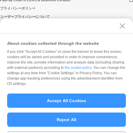
PayPay Code of Ethics & Business Conduct
プライバシーポリシー
ユーザープライバシーについて
ユーザーセキュリティについて
ウェブサイト利用規約
反社会的勢力に対する方針
About cookies collected through the website
勧誘方針
If you click "Accept All Cookies" or close the banner to leave this screen,
cookies will be stored and provided in order to improve convenience,
マネロン等基本方針
improve the site, provide information and analyze data (including sharing
カスタマーハラスメントに関する当社の考え方
with external partners) according to
the cookie policy
. You can change the
settings at any time from "Cookie Settings" in Privacy Policy. You can
change app tracking preferences using the advertisement identifier from
OS settings.
Accept All Cookies
© PayPay Corporation
Reject All