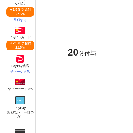
あと払い
＋2.5％で 合計
22.5％
登録する
PayPayカード
＋2.5％で 合計
22.5％
20
％付与
PayPay残高
チャージ方法
ヤフーカード※3
PayPay
あと払い （一括の
み）