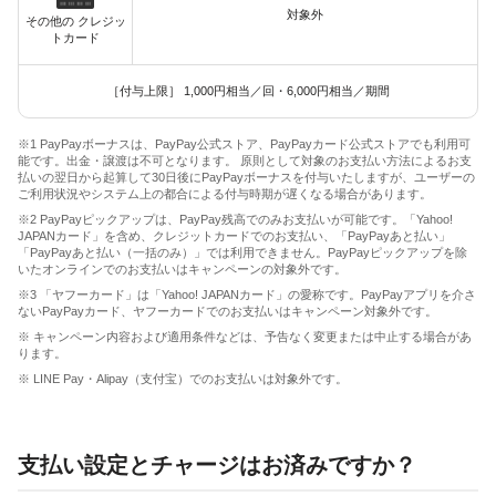
対象外
その他の クレジッ
トカード
［付与上限］ 1,000円相当／回・6,000円相当／期間
※1 PayPayボーナスは、PayPay公式ストア、PayPayカード公式ストアでも利用可
能です。出金・譲渡は不可となります。 原則として対象のお支払い方法によるお支
払いの翌日から起算して30日後にPayPayボーナスを付与いたしますが、ユーザーの
ご利用状況やシステム上の都合による付与時期が遅くなる場合があります。
※2 PayPayピックアップは、PayPay残高でのみお支払いが可能です。「Yahoo!
JAPANカード」を含め、クレジットカードでのお支払い、「PayPayあと払い」
「PayPayあと払い（一括のみ）」では利用できません。PayPayピックアップを除
いたオンラインでのお支払いはキャンペーンの対象外です。
※3 「ヤフーカード」は「Yahoo! JAPANカード」の愛称です。PayPayアプリを介さ
ないPayPayカード、ヤフーカードでのお支払いはキャンペーン対象外です。
※ キャンペーン内容および適用条件などは、予告なく変更または中止する場合があ
ります。
※ LINE Pay・Alipay（支付宝）でのお支払いは対象外です。
支払い設定とチャージはお済みですか？