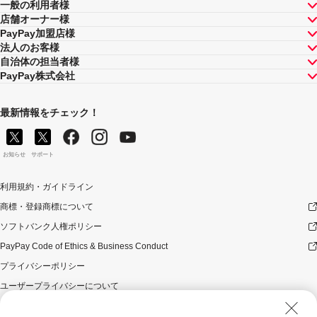
一般の利用者様
店舗オーナー様
キャンペーンの適用について
PayPay加盟店様
キャンペーン内容および適用条件を予告なく変更する場
法人のお客様
合や、キャンペーン自体を予告なく中止する場合があり
自治体の担当者様
ます。
PayPay株式会社
本キャンペーンの対象は、 Uber Eats の「デリバリー」
のご注文のみです。本キャンペーンのプロモーションコ
最新情報をチェック！
ードは、「お持ち帰り」でご注文いただく際にはご利用
になれません。
本キャンペーンのプロモーションコードは、キャンペー
お知らせ
サポート
ン期間中、お一人様1回までご利用いただけます。注文が
キャンセルとなった場合も、1回分の利用とみなしますの
でご注意ください。
利用規約・ガイドライン
「 Uber Eats はじめてご利用の方限定」のプロモーショ
商標・登録商標について
ンコードは、これまで、PayPayおよび他の決済方法を問
ソフトバンク人権ポリシー
わず、 Uber Eats をご利用いただいたことのある方は、
利用できません。
PayPay Code of Ethics & Business Conduct
複数のプロモーションコードおよび割引クーポンを併用
プライバシーポリシー
することはできません。注文を確定する前に、カート内
にて割引内容をご確認ください。
ユーザープライバシーについて
禁止事項等について
ユーザーセキュリティについて