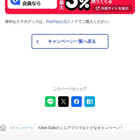
便利なスマホグッズは、
PayPay公式ストア
でご購入ください。
少額注文における手数料、サービス料、配送手数料を除きます。
プロモーションコードは注文前に追加して利用する必要があります。プロモ
キャンペーン一覧へ戻る
ーションコードの入力をお忘れになった場合、後から入力することはできま
せん。
先着配布数が上限に達した時点で、プロモーションコードは取得できなくな
ります。
対象の支払方法
このページをシェア
本キャンペーンの対象のお支払い方法は、「PayPay残高」の
みで、その他のお支払い方法は対象外です。
Uber Eats アプリでプロモーションコードを適用・使用するには「PayPay」
を支払い方法に選択する必要があります。その際、PayPay残高でのみお支払
いが可能です。
キャンペーン
Uber Eatsのミニアプリでおトクなキャンペーン！
注意事項