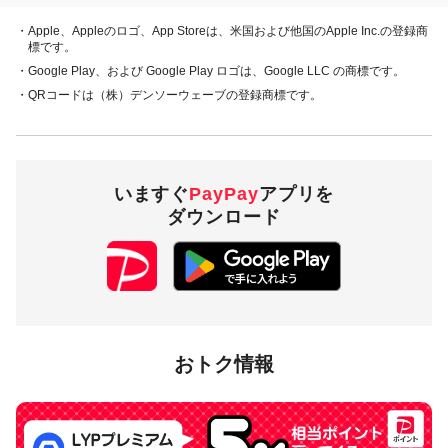
PayPay株式会社
・Apple、Appleのロゴ、App Storeは、米国および他国のApple Inc.の登録商
Uber Technologies, Inc.
標です。
・Google Play、および Google Play ロゴは、Google LLC の商標です。
・QRコードは（株）デンソーウェーブの登録商標です。
概要
キャンペーン期間中、次の①から④の条件を全て満たす方に、1
回の注文につき以下の特典を適用します。
いますぐ
PayPay
アプリを
① プロモーションコードを以下より確認
ダウンロード
② 「 Uber Eats 」アイコン（ミニアプリ）を経由して、合計金
額1,000円（税込）以上（※1）注文（「お持ち帰り」でご注
文いただく際は特典対象外）
③ 上記②の注文時（※2）にプロモーションコードを利用
④ 上記②の注文代金全額をPayPay残高でお支払い
おトク情報