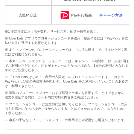
チャージ方法
※1 少額注文における手数料、サービス料、配送手数料を除く。
※ Uber Eats アプリでプロモーションコードを適用・使用するには「PayPay」を支
払い方法に選択する必要があります。
※ 本キャンペーンのプロモーションコードは、「お持ち帰り」でご注文いただく際
にはご利用になれません。
※ 本キャンペーンのプロモーションコードは、キャンペーン期間中、お一人様1回ま
でご利用いただけます。注文がキャンセルとなった場合も、1回分の利用とみなしま
すのでご注意ください。
※ 「 Uber Eats はじめてご利用の方限定」のプロモーションコードは、これまで、
PayPayおよび他の決済方法を問わず、 Uber Eats をご利用いただいたことのある方
は、利用できません。
※ 複数のプロモーションコードおよび割引クーポンを併用することはできません。
注文を確定する前に、カート内にて割引内容をご確認ください。
※ プロモーションコードは注文前に追加してください。プロモーションコードの入
力をお忘れになった場合、後から入力することはできかねますので、あらかじめご
了承ください。
※ 事前の予告なくプロモーションコードの利用中止や変更する場合がございます。