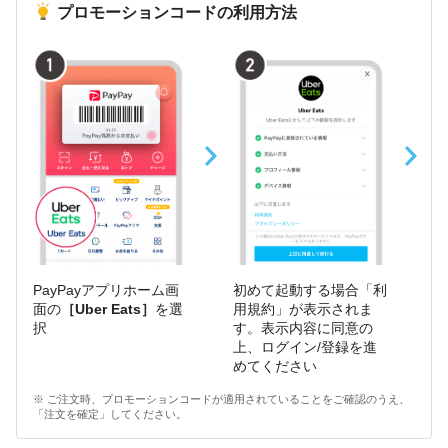
プロモーションコードの利用方法
PayPayアプリホーム画
初めて起動する場合「利
画
面の
［Uber Eats］
を選
用規約」が表示されま
ト
択
す。表示内容に同意の
上、ログイン/登録を進
めてください
※ ご注文時、プロモーションコードが適用されていることをご確認のうえ、
「注文を確定」してください。