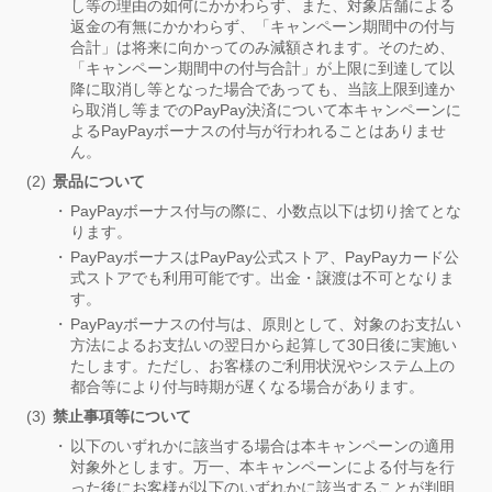
し等の理由の如何にかかわらず、また、対象店舗による
返金の有無にかかわらず、「キャンペーン期間中の付与
合計」は将来に向かってのみ減額されます。そのため、
「キャンペーン期間中の付与合計」が上限に到達して以
降に取消し等となった場合であっても、当該上限到達か
ら取消し等までのPayPay決済について本キャンペーンに
よるPayPayボーナスの付与が行われることはありませ
ん。
景品について
PayPayボーナス付与の際に、小数点以下は切り捨てとな
ります。
PayPayボーナスはPayPay公式ストア、PayPayカード公
式ストアでも利用可能です。出金・譲渡は不可となりま
す。
PayPayボーナスの付与は、原則として、対象のお支払い
方法によるお支払いの翌日から起算して30日後に実施い
たします。ただし、お客様のご利用状況やシステム上の
都合等により付与時期が遅くなる場合があります。
禁止事項等について
以下のいずれかに該当する場合は本キャンペーンの適用
対象外とします。万一、本キャンペーンによる付与を行
った後にお客様が以下のいずれかに該当することが判明