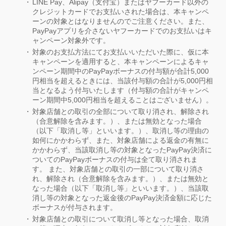
LINE Pay、Alipay（支付宝）またはヤフーカード以外の
クレジットカードでお支払いされた場合は、本キャンペ
ーンの対象とはなりませんのでご注意ください。また、
PayPayアプリを介さないヤフーカードでのお支払いはキ
ャンペーン対象外です。
対象のお支払方法にてお支払いいただいた際に、仮に本
キャンペーンを適用すると、本キャンペーンによるキャ
ンペーン期間中のPayPayボーナスの付与額が合計5,000
円相当を超えるときには、当該付与額の合計が5,000円相
当となるよう付与いたします（付与額の合計がキャンペ
ーン期間中5,000円相当を超えることはございません）。
対象店舗との取引の全部について取り消され、解除され
（合意解除を含みます。）、または無効となった場合
（以下「取消し等」といいます。）、取消し等の理由の
如何にかかわらず、また、対象店舗による返金の有無に
かかわらず、当該取消し等の対象となったPayPay決済に
ついてのPayPayボーナスの付与は全て取り消されま
す。 また、対象店舗との取引の一部について取り消さ
れ、解除され（合意解除を含みます。）、または無効と
なった場合（以下「取消し等」といいます。）、当該取
消し等の対象となった返金後のPayPay決済金額に応じた
ボーナスが付与されます。
対象店舗との取引について取消し等となった場合、取消