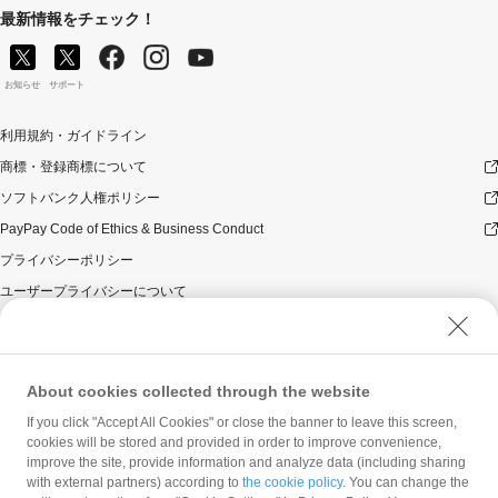
最新情報をチェック！
お知らせ
サポート
利用規約・ガイドライン
商標・登録商標について
ソフトバンク人権ポリシー
PayPay Code of Ethics & Business Conduct
プライバシーポリシー
ユーザープライバシーについて
ユーザーセキュリティについて
ウェブサイト利用規約
反社会的勢力に対する方針
About cookies collected through the website
勧誘方針
If you click "Accept All Cookies" or close the banner to leave this screen,
cookies will be stored and provided in order to improve convenience,
マネロン等基本方針
improve the site, provide information and analyze data (including sharing
カスタマーハラスメントに関する当社の考え方
with external partners) according to
the cookie policy
. You can change the