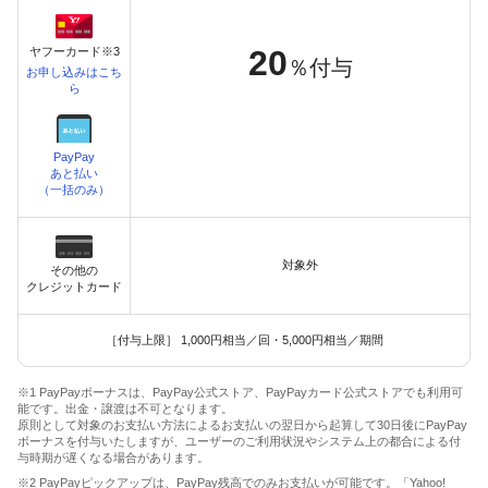
20
ヤフーカード※3
％付与
お申し込みはこち
ら
PayPay
あと払い
（一括のみ）
対象外
その他の
クレジットカード
［付与上限］ 1,000円相当／回・5,000円相当／期間
※1 PayPayボーナスは、PayPay公式ストア、PayPayカード公式ストアでも利用可
能です。出金・譲渡は不可となります。
原則として対象のお支払い方法によるお支払いの翌日から起算して30日後にPayPay
ボーナスを付与いたしますが、ユーザーのご利用状況やシステム上の都合による付
与時期が遅くなる場合があります。
※2 PayPayピックアップは、PayPay残高でのみお支払いが可能です。「Yahoo!