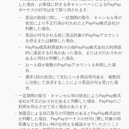
した場合、お客様に対する本キャンペーンによるPayPay
ボーナスの付与は全て取り消されます。
景品の取得に関し、一定期間の取引・キャンセル等の
状況により不正行為が行われたとPayPay株式会社が
判断した場合。
景品が付与される前に景品対象のPayPayアカウント
を停止または解除した場合。
PayPay残高利用規約その他PayPay株式会社の利用規
約に違反する行為があった場合、またはそのおそれが
あると同社が判断した場合。
お一人様が複数のPayPayアカウントを利用した場
合。
通常1回の決済にて支払うべき商品等代金を、複数回
に分割して決済することにより景品付与を受けた場
合。
一定期間の取引・キャンセル等の状況によりPayPay株式
会社が不正のおそれがあると判断した場合、PayPayのご
利用を停止させて頂く場合があります。
加盟店による自己取引の可能性があるとPayPay株式会社
が判断した場合、PayPayボーナスの付与に際し対象の領
収書などお支払い時のお控えを確認させていただくこと