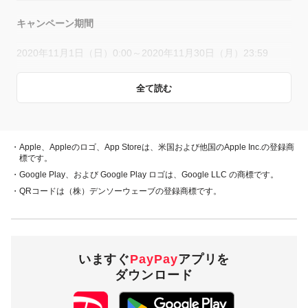
キャンペーン期間
2020年11月1日（日）0:00～2020年11月30日（月）23:59
全て読む
概要
キャンペーン期間中、対象店舗で、PayPay残高、ヤフーカー
ド、PayPayあと払い（一括のみ）でお支払いをしていただい
・Apple、Appleのロゴ、App Storeは、米国および他国のApple Inc.の登録商
た方に対し、下表のとおり後日PayPayボーナスを付与しま
標です。
す。
・Google Play、および Google Play ロゴは、Google LLC の商標です。
・QRコードは（株）デンソーウェーブの登録商標です。
・PayPay残高 ・ヤフーカード
30％付与
・PayPayあと払い
（一括のみ）
いますぐ
PayPay
アプリを
2,000円相当／回
付与上限
ダウンロード
10,000円相当／期間