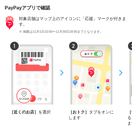
PayPayアプリで確認
対象店舗はマップ上のアイコンに「応援」マークが付きま
す。
※ 掲載は11月1日10:00〜11月30日18:00までとなります。
［近くのお店］
を選択
［おトク］
タブをオンに
［
します
る
ま