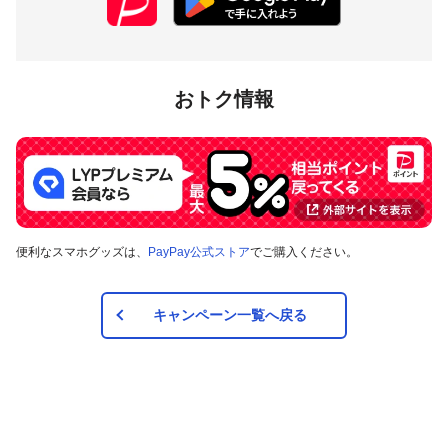
対象店舗
長野県千曲市内のPayPay加盟店のうち
キャンペーンツール
の
おトク情報
掲出がある店舗です。事前にアプリの「近くのお店」でもご
確認いただけます。
対象の支払方法
本キャンペーンの対象のお支払方法は、PayPay残高、ヤフー
便利なスマホグッズは、
PayPay公式ストア
でご購入ください。
カード、PayPayあと払い（一括のみ）で、その他のお支払方
法は対象外です。
キャンペーン一覧へ戻る
注意事項
キャンペーンの適用について
本キャンペーン、PayPay利用特典及びPayPay株式会社
が同時開催する他の総付キャンペーンの中で、付与され