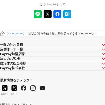
るPayPayボーナスの額が最大となるものが適用されま
このページをシェア
す。PayPay株式会社が指定する場合を除き、それらが重
複適用されることはありません。
本キャンペーンが適用される場合に、PayPay株式会社が
同時開催する他の総付キャンペーンの適用条件を満たす
ときにはそれらも適用されますが、1回のお支払いについ
てのPayPayボーナスの付与率は、合計で支払額の66.5％
が上限です（仮にそれぞれ適用すると合計66.5％を超え
キャンペーン
がんばろう千曲！最大30％戻ってくるキャンペーン！
る場合は、本キャンペーンによる付与分が縮減されま
す）。ただし、上記上限は、マイナポイント付与期間中
一般の利用者様
（2020年9月1日～2021年3月31日）のお支払いに適用さ
店舗オーナー様
れるものであり、2021年4月1日以降は変更予定です。
PayPay加盟店様
キャンペーン内容および適用条件を予告なく変更する場
法人のお客様
合や、キャンペーン自体を予告なく中止する場合があり
自治体の担当者様
ます。
PayPay株式会社
ヤフーカード以外のクレジットカードでお支払いされた
場合は、本キャンペーンの対象とはなりませんのでご注
意ください。
最新情報をチェック！
対象のお支払方法にてお支払いいただいた際に、仮に本
キャンペーンを適用すると、本キャンペーンによるキャ
ンペーン期間中のPayPayボーナスの付与額が合計10,000
お知らせ
サポート
円相当を超えるときには、当該付与額の合計が10,000円
相当となるよう付与いたします（付与額の合計がキャン
利用規約・ガイドライン