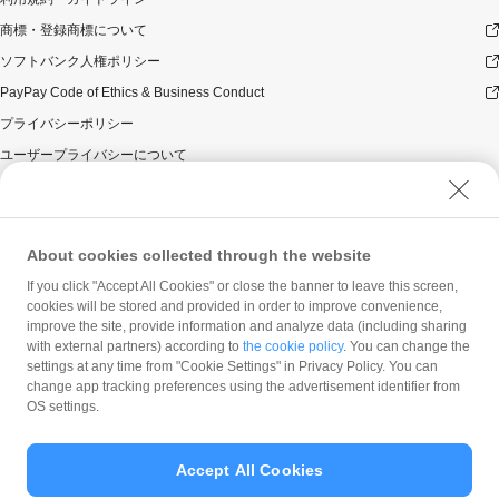
ペーン期間中10,000円相当を超えることはございませ
ん）。
商標・登録商標について
本キャンペーンの対象となった加盟店との契約の一部に
ソフトバンク人権ポリシー
ついて取消し、無効または解除（合意解除を含み、以下
PayPay Code of Ethics & Business Conduct
「取消し等」といいます。）となった場合、理由の如何
にかかわらず、また返金の有無にかかわらず、当該取消
プライバシーポリシー
し等の対象決済についてのPayPayボーナスの付与は全て
ユーザープライバシーについて
取り消されます。
本キャンペーンの対象となった加盟店との契約について
ユーザーセキュリティについて
取消し等となった場合、理由の如何にかかわらず、また
ウェブサイト利用規約
返金の有無にかかわらず、「キャンペーン期間中の付与
合計」は、当該取消し等をした時点から将来に向かって
反社会的勢力に対する方針
About cookies collected through the website
のみ減額されます。そのため、「キャンペーン期間中の
勧誘方針
If you click "Accept All Cookies" or close the banner to leave this screen,
付与合計」が10,000円相当に到達して以降に取消し等を
cookies will be stored and provided in order to improve convenience,
マネロン等基本方針
行った方が、当該取消し等の前に、PayPay決済をしてい
improve the site, provide information and analyze data (including sharing
た場合であっても、当該取消し等によって取消し等の前
カスタマーハラスメントに関する当社の考え方
with external partners) according to
the cookie policy
. You can change the
に行った決済が本キャンペーンの対象となることはあり
settings at any time from "Cookie Settings" in Privacy Policy. You can
ません。
change app tracking preferences using the advertisement identifier from
景品について
OS settings.
PayPayボーナス付与の際に、小数点以下は切り捨てとな
ります。
Accept All Cookies
PayPayボーナスはPayPay公式ストア、ワイジェイカー