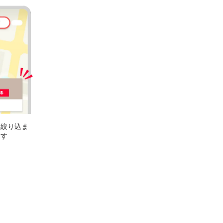
に絞り込ま
ます