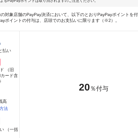
よるPayPayポイントは取り消されますのご注意ください。
の対象店舗のPayPay決済において、以下のとおりPayPayポイントを
yPayポイントの付与は、店頭でのお支払いに限ります（※2）。
と払い
ード （旧
PANカード含
※
20
％付与
y残高
方法
い （一括
）