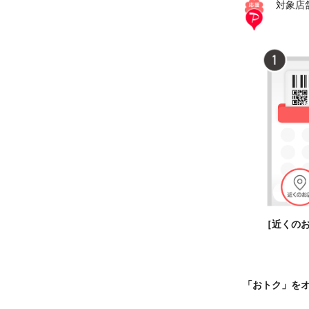
対象店
［近くの
「おトク」を