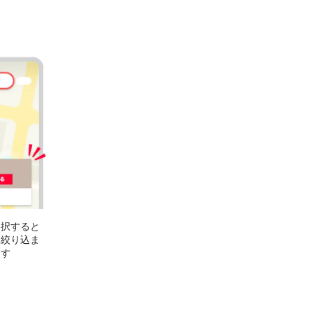
選択すると
に絞り込ま
ます