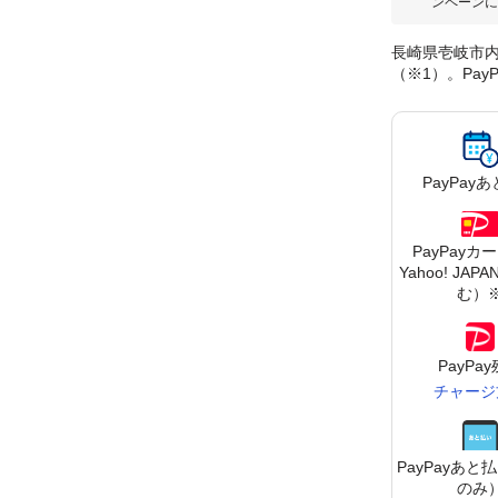
ンペーンに
長崎県壱岐市内
（※1）。Pa
PayPay
あ
PayPayカ
Yahoo! JA
む）
PayPa
チャージ
PayPay
あと払
のみ