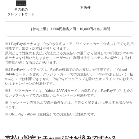
対象外
その他の
クレジットカード
［付与上限］ 1,000円相当／回・10,000円相当／期間
※1 PayPayボーナスは、PayPay公式ストア、ワイジェイカード公式ストアでも利用
可能です。出金・譲渡は不可となります。
原則として対象のお支払い方法によるお支払いの翌日から起算して30日後にPayPay
ボーナスを付与いたしますが、ユーザーのご利用状況やシステム上の都合による付
与時期が遅くなる場合があります。
※2 PayPayピックアップは、PayPay残高でのみお支払いが可能です。「Yahoo!
JAPANカード」を含め、クレジットカードでのお支払い、「PayPayあと払い（一括
のみ）」では利用できません。PayPayピックアップを除いたオンラインでのお支払
いはキャンペーンの対象外です。
※3 「ヤフーカード」は「Yahoo! JAPANカード」の愛称です。PayPayアプリを介さ
ないヤフーカードでのお支払いはキャンペーン対象外です。
※ キャンペーン内容および適用条件などは、予告なく変更または中止する場合があ
ります。
※ LINE Pay・Alipay（支付宝）でのお支払いは対象外です。
支払い設定とチャージはお済みですか？