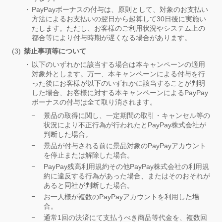
PayPayボーナスの付与は、原則として、対象のお支払い
方法によるお支払いの翌日から起算して30日後に実施い
たします。ただし、お客様のご利用状況やシステム上の
都合等により付与時期が遅くなる場合があります。
禁止事項等について
以下のいずれかに該当する場合は本キャンペーンの適用
対象外とします。万一、本キャンペーンによる付与を行
った後にお客様が以下のいずれかに該当することが判明
した場合、お客様に対する本キャンペーンによるPayPay
ボーナスの付与は全て取り消されます。
景品の取得に関し、一定期間の取引・キャンセル等の
状況により不正行為が行われたとPayPay株式会社が
判断した場合。
景品が付与される前に景品対象のPayPayアカウント
を停止または解除した場合。
PayPay残高利用規約その他PayPay株式会社の利用規
約に違反する行為があった場合、またはそのおそれが
あると同社が判断した場合。
お一人様が複数のPayPayアカウントを利用した場
合。
通常1回の決済にて支払うべき商品等代金を、複数回