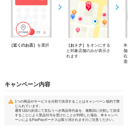
［近くのお店］
を選択
［おトク］
をオンにする
本
と対象店舗のみが表示さ
舗
れます
右
選
キャンペーン内容
1つの商品やサービスを分割で決済することはキャンペーン規約で禁
じられています。
通常1回の決済にて支払うべき商品等代金を、複数回に分割して決済
することにより景品付与を受けたことが判明した場合、本キャンペ
ーンによるPayPayボーナスは取り消されますのご注意ください。