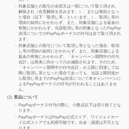
対象店舗との取引の全部又は一部について取り消され、
解除され（合意解除を含みます。）、または無効となっ
た場合（以下「取消し等」といいます。）、取消し等の
理由の如何にかかわらず、また、対象店舗による返金の
有無にかかわらず、当該取消し等の対象となったPayPay
決済についてのPayPayボーナスの付与は全て取り消され
ます。
対象店舗との取引について取消し等となった場合、取消
し等の理由の如何にかかわらず、また、対象店舗による
返金の有無にかかわらず、「キャンペーン期間中の付与
合計」は将来に向かってのみ減額されます。そのため、
「キャンペーン期間中の付与合計」が上限に到達して以
降に取消し等となった場合であっても、当該上限到達か
ら取消し等までのPayPay決済について本キャンペーンに
よるPayPayボーナスの付与が行われることはありませ
ん。
景品について
PayPayボーナス付与の際に、小数点以下は切り捨てとな
ります。
PayPayボーナスはPayPay公式ストア、ワイジェイカー
ド公式ストアでも利用可能です。出金・譲渡は不可とな
ります。