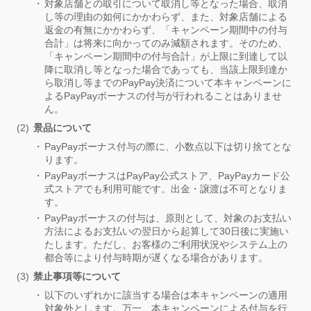
対象店舗との取引について取消し等となった場合、取消
し等の理由の如何にかかわらず、また、対象店舗による
返金の有無にかかわらず、「キャンペーン期間中の付与
合計」は将来に向かってのみ減額されます。そのため、
「キャンペーン期間中の付与合計」が上限に到達して以
降に取消し等となった場合であっても、当該上限到達か
ら取消し等までのPayPay決済について本キャンペーンに
よるPayPayボーナスの付与が行われることはありませ
ん。
景品について
PayPayボーナス付与の際に、小数点以下は切り捨てとな
ります。
PayPayボーナスはPayPay公式ストア、PayPayカード公
式ストアでも利用可能です。出金・譲渡は不可となりま
す。
PayPayボーナスの付与は、原則として、対象のお支払い
方法によるお支払いの翌日から起算して30日後に実施い
たします。ただし、お客様のご利用状況やシステム上の
都合等により付与時期が遅くなる場合があります。
禁止事項等について
以下のいずれかに該当する場合は本キャンペーンの適用
対象外とします。万一、本キャンペーンによる付与を行