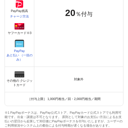
20
PayPay残高
％付与
チャージ方法
ヤフーカード※3
PayPay
あと払い （一括の
み）
対象外
その他の クレジッ
トカード
［付与上限］ 1,000円相当／回・2,000円相当／期間
※1 PayPayボーナスは、PayPay公式ストア、PayPayカード公式ストアでも利用可
能です。出金・譲渡は不可となります。 原則として対象のお支払い方法によるお支
払いの翌日から起算して30日後にPayPayボーナスを付与いたしますが、ユーザーの
ご利用状況やシステム上の都合による付与時期が遅くなる場合があります。