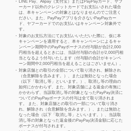
LINE Pay、Alipay（支付宝）またはPayPayカード、ヤフ
ーカード以外のクレジットカードでお支払いされた場合
は、本キャンペーンの対象とはなりませんのでご注意く
ださい。また、PayPayアプリを介さないPayPayカー
ド、ヤフーカードでのお支払いはキャンペーン対象外で
す。
対象のお支払方法にてお支払いいただいた際に、仮に本
キャンペーンを適用すると、本キャンペーンによるキャ
ンペーン期間中のPayPayボーナスの付与額が合計2,000
円相当を超えるときには、当該付与額の合計が2,000円相
当となるよう付与いたします（付与額の合計がキャンペ
ーン期間中2,000円相当を超えることはございません）。
対象店舗との取引の全部について取り消され、解除され
（合意解除を含みます。）、または無効となった場合
（以下「取消し等」といいます。）、取消し等の理由の
如何にかかわらず、また、対象店舗による返金の有無に
かかわらず、当該取消し等の対象となったPayPay決済に
ついてのPayPayボーナスの付与は全て取り消されま
す。 また、対象店舗との取引の一部について取り消さ
れ、解除され（合意解除を含みます。）、または無効と
なった場合（以下「取消し等」といいます。）、当該取
消し等の対象となった返金後のPayPay決済金額に応じた
ボーナスが付与されます。