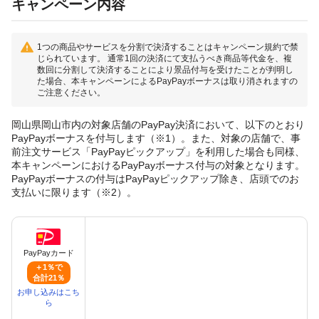
キャンペーン内容
1つの商品やサービスを分割で決済することはキャンペーン規約で禁
じられています。 通常1回の決済にて支払うべき商品等代金を、複
数回に分割して決済することにより景品付与を受けたことが判明し
た場合、本キャンペーンによるPayPayボーナスは取り消されますの
ご注意ください。
岡山県岡山市内の対象店舗のPayPay決済において、以下のとおり
PayPayボーナスを付与します（※1）。また、対象の店舗で、事
前注文サービス「PayPayピックアップ」を利用した場合も同様、
本キャンペーンにおけるPayPayボーナス付与の対象となります。
PayPayボーナスの付与はPayPayピックアップ除き、店頭でのお
支払いに限ります（※2）。
PayPayカード
＋1％で
合計21％
お申し込みはこち
ら