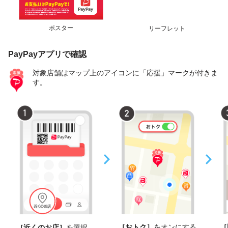
ポスター
リーフレット
PayPayアプリで確認
対象店舗はマップ上のアイコンに「応援」マークが付きま
す。
［おトク］
をオンにする
［
［近くのお店］
を選択