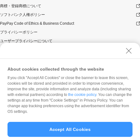
商標・登録商標について
ソフトバンク人権ポリシー
PayPay Code of Ethics & Business Conduct
プライバシーポリシー
ユーザープライバシーについて
ユーザーセキュリティについて
ウェブサイト利用規約
反社会的勢力に対する方針
About cookies collected through the website
勧誘方針
If you click "Accept All Cookies" or close the banner to leave this screen,
cookies will be stored and provided in order to improve convenience,
マネロン等基本方針
improve the site, provide information and analyze data (including sharing
カスタマーハラスメントに関する当社の考え方
with external partners) according to
the cookie policy
. You can change the
settings at any time from "Cookie Settings" in Privacy Policy. You can
change app tracking preferences using the advertisement identifier from
OS settings.
Accept All Cookies
© PayPay Corporation