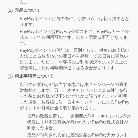
ん。
景品について
PayPayポイント付与の際に、小数点以下は切り捨てとな
ります。
PayPayポイントはPayPay公式ストア、PayPayカード公
式ストアでも利用可能です。出金・譲渡は不可となりま
す。
PayPayポイントの付与は、原則として、対象のお支払い
方法によるお支払いの翌日から起算して30日後に実施い
たします。ただし、お客様のご利用状況やシステム上の
都合等により付与時期が遅くなる場合があります。
禁止事項等について
以下のいずれかに該当する場合は本キャンペーンの適用
対象外とします。万一、本キャンペーンによる付与を行
った後にお客様が以下のいずれかに該当することが判明
した場合、お客様に対する本キャンペーンによるPayPay
ポイントの付与は全て取り消されます。
景品の取得に関し、一定期間の取引・キャンセル等の
状況により不正行為が行われたとPayPay株式会社が
判断した場合。
景品が付与される前に景品対象のPayPayアカウント