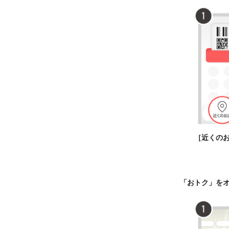
［近くの
「おトク」を