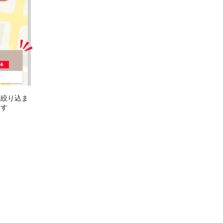
に絞り込ま
ます