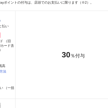
yPayポイントの付与は、店頭でのお支払いに限ります（※2）。
と払い
ード （旧
PANカード含
※
30
％付与
y残高
方法
い （一括
）