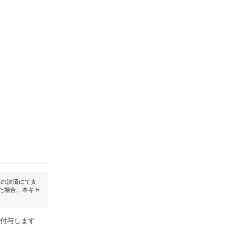
回の決済にて支
た場合、本キャ
を付与します