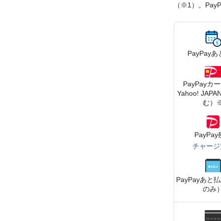
（※1）。Pa
PayPay
あ
PayPayカ
Yahoo! JA
む）
PayPa
チャージ
PayPay
あと払
のみ