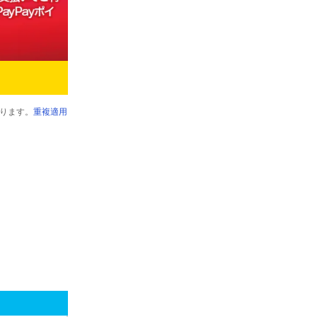
ります。
重複適用