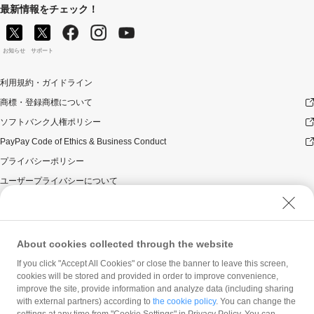
最新情報をチェック！
お知らせ
サポート
利用規約・ガイドライン
商標・登録商標について
ソフトバンク人権ポリシー
PayPay Code of Ethics & Business Conduct
プライバシーポリシー
ユーザープライバシーについて
ユーザーセキュリティについて
ウェブサイト利用規約
反社会的勢力に対する方針
About cookies collected through the website
勧誘方針
If you click "Accept All Cookies" or close the banner to leave this screen,
cookies will be stored and provided in order to improve convenience,
マネロン等基本方針
improve the site, provide information and analyze data (including sharing
カスタマーハラスメントに関する当社の考え方
with external partners) according to
the cookie policy
. You can change the