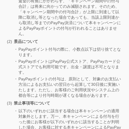
返金の有無にかかわらず、「キャンペーン期間中の付与
合計」は将来に向かってのみ減額されます。そのため、
「キャンペーン期間中の付与合計」が上限に到達して以
降に取消し等となった場合であっても、当該上限到達か
ら取消し等までのPayPay決済について本キャンペーンに
よるPayPayポイントの付与が行われることはありませ
ん。
景品について
PayPayポイント付与の際に、小数点以下は切り捨てとな
ります。
PayPayポイントはPayPay公式ストア、PayPayカード公
式ストアでも利用可能です。出金・譲渡は不可となりま
す。
PayPayポイントの付与は、原則として、対象のお支払い
方法によるお支払いの翌日から起算して30日後に実施い
たします。ただし、お客様のご利用状況やシステム上の
都合等により付与時期が遅くなる場合があります。
禁止事項等について
以下のいずれかに該当する場合は本キャンペーンの適用
対象外とします。万一、本キャンペーンによる付与を行
った後にお客様が以下のいずれかに該当することが判明
した場合、お客様に対する本キャンペーンによるPayPay