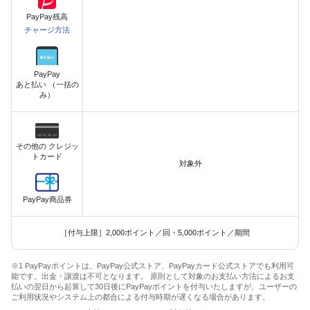
PayPay残高
チャージ方法
PayPay
あと払い （一括の
み）
その他の クレジッ
トカード
対象外
PayPay商品券
［付与上限］2,000ポイント／回・5,000ポイント／期間
※1 PayPayポイントは、PayPay公式ストア、PayPayカード公式ストアでも利用可
能です。出金・譲渡は不可となります。 原則として対象のお支払い方法によるお支
払いの翌日から起算して30日後にPayPayポイントを付与いたしますが、ユーザーの
ご利用状況やシステム上の都合による付与時期が遅くなる場合があります。