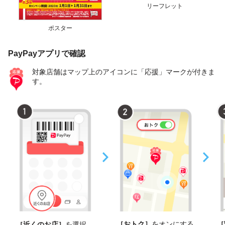
リーフレット
ポスター
PayPayアプリで確認
対象店舗はマップ上のアイコンに「応援」マークが付きま
す。
［おトク］
をオンにする
［
［近くのお店］
を選択