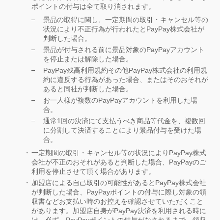
ポイントの付与は全て取り消されます。
景品の取得に関し、一定期間の取引・キャンセル等の
状況により不正行為が行われたとPayPay株式会社が
判断した場合。
景品が付与される前に景品対象のPayPayアカウント
を停止または解除した場合。
PayPay残高利用規約その他PayPay株式会社の利用規
約に違反する行為があった場合、またはそのおそれが
あると同社が判断した場合。
お一人様が複数のPayPayアカウントを利用した場
合。
通常1回の決済にて支払うべき商品等代金を、複数回
に分割して決済することにより景品付与を受けた場
合。
一定期間の取引・キャンセル等の状況によりPayPay株式
会社が不正のおそれがあると判断した場合、PayPayのご
利用を停止させて頂く場合があります。
加盟店による自己取引の可能性があるとPayPay株式会社
が判断した場合、PayPayポイントの付与に際し対象の領
収書などお支払い時のお控えを確認させていただくこと
があります。加盟店自身がPayPay決済を利用される時に