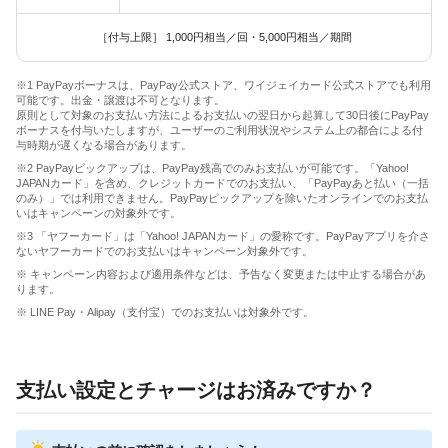
［付与上限］ 1,000円相当／回・5,000円相当／期間
※1 PayPayボーナスは、PayPay公式ストア、ワイジェイカード公式ストアでも利用
可能です。出金・譲渡は不可となります。
原則として対象のお支払い方法によるお支払いの翌日から起算して30日後にPayPay
ボーナスを付与いたしますが、ユーザーのご利用状況やシステム上の都合による付
与時期が遅くなる場合があります。
※2 PayPayピックアップは、PayPay残高でのみお支払いが可能です。「Yahoo!
JAPANカード」を含め、クレジットカードでのお支払い、「PayPayあと払い（一括
のみ）」では利用できません。PayPayピックアップを除いたオンラインでのお支払
いはキャンペーンの対象外です。
※3 「ヤフーカード」は「Yahoo! JAPANカード」の愛称です。PayPayアプリを介さ
ないヤフーカードでのお支払いはキャンペーン対象外です。
※ キャンペーン内容および適用条件などは、予告なく変更または中止する場合があ
ります。
※ LINE Pay・Alipay（支付宝）でのお支払いは対象外です。
支払い設定とチャージはお済みですか？