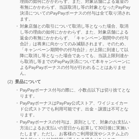
理由の如何にかかわらず、また、対象店舗による返金の
有無にかかわらず、当該取消し等の対象となったPayPay
決済についてのPayPayボーナスの付与は全て取り消され
ます。
対象店舗との取引について取消し等となった場合、取消
し等の理由の如何にかかわらず、また、対象店舗による
返金の有無にかかわらず、「キャンペーン期間中の付与
合計」は将来に向かってのみ減額されます。そのため、
「キャンペーン期間中の付与合計」が上限に到達して以
降に取消し等となった場合であっても、当該上限到達か
ら取消し等までのPayPay決済について本キャンペーンに
よるPayPayボーナスの付与が行われることはありませ
ん。
景品について
PayPayボーナス付与の際に、小数点以下は切り捨てとな
ります。
PayPayボーナスはPayPay公式ストア、ワイジェイカー
ド公式ストアでも利用可能です。出金・譲渡は不可とな
ります。
PayPayボーナスの付与は、原則として、対象のお支払い
方法によるお支払いの翌日から起算して30日後に実施い
たします。ただし、お客様のご利用状況やシステム上の