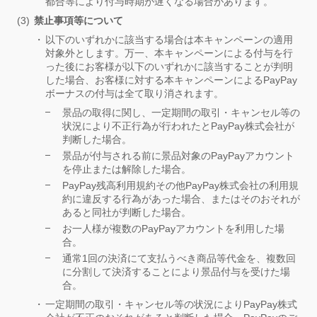
都合等により付与時期が遅くなる場合があります。
禁止事項等について
以下のいずれかに該当する場合は本キャンペーンの適用
対象外とします。万一、本キャンペーンによる付与を行
った後にお客様が以下のいずれかに該当することが判明
した場合、お客様に対する本キャンペーンによるPayPay
ボーナスの付与は全て取り消されます。
景品の取得に関し、一定期間の取引・キャンセル等の
状況により不正行為が行われたとPayPay株式会社が
判断した場合。
景品が付与される前に景品対象のPayPayアカウント
を停止または解除した場合。
PayPay残高利用規約その他PayPay株式会社の利用規
約に違反する行為があった場合、またはそのおそれが
あると同社が判断した場合。
お一人様が複数のPayPayアカウントを利用した場
合。
通常1回の決済にて支払うべき商品等代金を、複数回
に分割して決済することにより景品付与を受けた場
合。
一定期間の取引・キャンセル等の状況によりPayPay株式