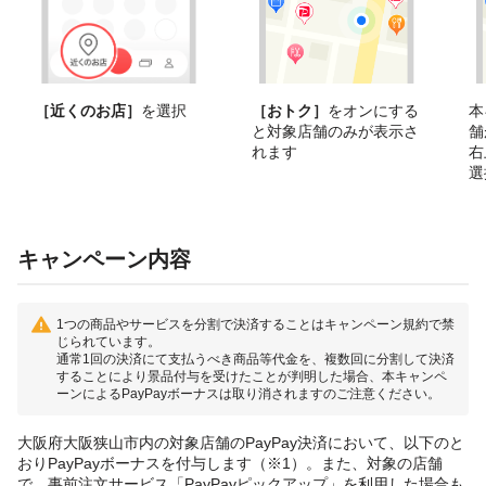
［近くのお店］
を選択
［おトク］
をオンにする
本
と対象店舗のみが表示さ
舗
れます
右
選
キャンペーン内容
1つの商品やサービスを分割で決済することはキャンペーン規約で禁
じられています。
通常1回の決済にて支払うべき商品等代金を、複数回に分割して決済
することにより景品付与を受けたことが判明した場合、本キャンペ
ーンによるPayPayボーナスは取り消されますのご注意ください。
大阪府大阪狭山市内の対象店舗のPayPay決済において、以下のと
おりPayPayボーナスを付与します（※1）。また、対象の店舗
で、事前注文サービス「PayPayピックアップ」を利用した場合も