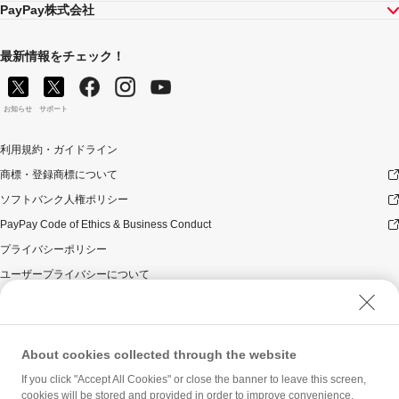
PayPay株式会社
ついて取消し、無効または解除（合意解除を含み、以下
「取消し等」といいます。）となった場合、理由の如何
にかかわらず、また返金の有無にかかわらず、当該取消
最新情報をチェック！
し等の対象決済についてのPayPayボーナスの付与は全て
取り消されます。
本キャンペーンの対象となった加盟店との契約について
お知らせ
サポート
取消し等となった場合、理由の如何にかかわらず、また
返金の有無にかかわらず、「キャンペーン期間中の付与
利用規約・ガイドライン
合計」は、当該取消し等をした時点から将来に向かって
のみ減額されます。そのため、「キャンペーン期間中の
商標・登録商標について
付与合計」が10,000円相当に到達して以降に取消し等を
ソフトバンク人権ポリシー
行った方が、当該取消し等の前に、PayPay決済をしてい
た場合であっても、当該取消し等によって取消し等の前
PayPay Code of Ethics & Business Conduct
に行った決済が本キャンペーンの対象となることはあり
プライバシーポリシー
ません。
ユーザープライバシーについて
景品について
ユーザーセキュリティについて
PayPayボーナス付与の際に、小数点以下は切り捨てとな
ります。
ウェブサイト利用規約
PayPayボーナスはPayPay公式ストア、ワイジェイカー
反社会的勢力に対する方針
About cookies collected through the website
ド公式ストアでも利用可能です。出金・譲渡は不可とな
ります。
勧誘方針
If you click "Accept All Cookies" or close the banner to leave this screen,
PayPayボーナスの付与は、原則として、対象のお支払い
cookies will be stored and provided in order to improve convenience,