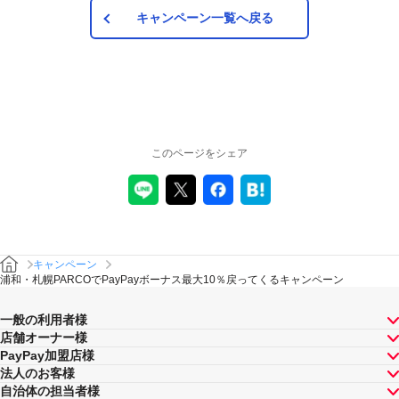
注意事項
キャンペーン一覧へ戻る
キャンペーンの適用について
本キャンペーン、PayPay利用特典及びPayPay株式会社
が同時開催する他の総付キャンペーンの中で、付与され
るPayPayボーナスの額が最大となるものが適用されま
す。PayPay株式会社が指定する場合を除き、それらが重
複適用されることはありません。
このページをシェア
本キャンペーンの内容および適用条件を予告なく変更す
る場合や、本キャンペーン自体を予告なく中止する場合
があります。
ヤフーカード以外のクレジットカードでお支払いされた
場合は、本キャンペーンの対象とはなりませんのでご注
意ください。
キャンペーン
対象のお支払方法にてお支払いいただいた際に、仮に本
浦和・札幌PARCOでPayPayボーナス最大10％戻ってくるキャンペーン
キャンペーンを適用すると、本キャンペーンによるキャ
ンペーン期間中のPayPayボーナスの付与額が合計10,000
一般の利用者様
円相当を超えるときには、当該付与額の合計が10,000円
店舗オーナー様
相当となるよう付与いたします（付与額の合計がキャン
PayPay加盟店様
ペーン期間中10,000円相当を超えることはございませ
法人のお客様
ん）。
自治体の担当者様
本キャンペーンの対象となった加盟店との契約の一部に