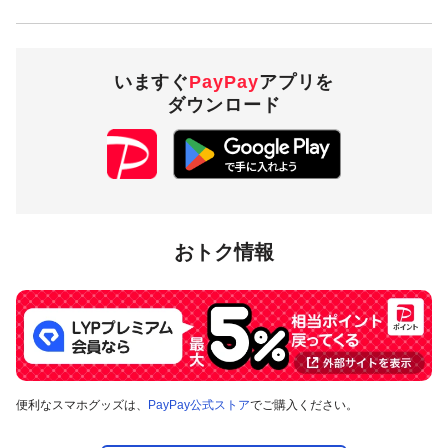
概要
キャンペーン期間中、対象店舗で、PayPay残高、ヤフーカー
ド、PayPayあと払いでお支払いをしていただいた方に対し、
いますぐ
PayPay
アプリを
後日PayPayボーナスを付与します。
ダウンロード
対象店舗
キャンペーンツールの掲出がある店舗です。なお、キャンペ
ーンページ記載の店舗であっても、PayPay決済がご利用でき
ない店舗や、PayPay決済をご利用いただけるものの本キャン
おトク情報
ペーンの対象外となる店舗があります。
対象の支払方法
本キャンペーンの対象のお支払方法は、PayPay残高、ヤフーカ
ード、PayPayあと払いで、その他のお支払方法は対象外です。
便利なスマホグッズは、
PayPay公式ストア
でご購入ください。