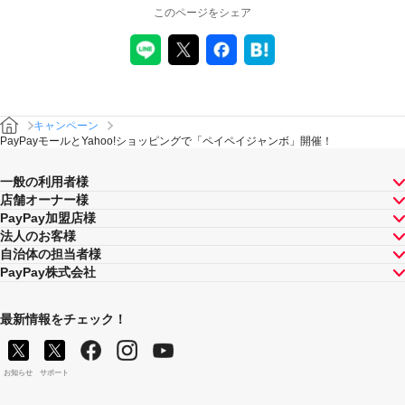
このページをシェア
注意事項
キャンペーンの適用について
本キャンペーンの内容および適用条件を予告なく変更す
る場合や、本キャンペーン自体を予告なく中止する場合
があります。
キャンペーン
「PayPay残高」以外のお支払い方法でお支払いされた場
PayPayモールとYahoo!ショッピングで「ペイペイジャンボ」開催！
合は、本キャンペーンの対象とはなりませんのでご注意
ください。
一般の利用者様
スマートフォンやPCその他デバイスを問わず、PayPay
店舗オーナー様
決済を利用した「PayPay残高」でのお支払いである場合
PayPay加盟店様
には、本キャンペーンの対象となります。
法人のお客様
対象のお支払い方法にてお支払いいただいた際に、仮に
自治体の担当者様
本キャンペーンを適用すると、本キャンペーンによるキ
PayPay株式会社
ャンペーン期間中のPayPayボーナスの付与額が合計
100,000円相当を超えるときには、当該付与額の合計が
100,000円相当となるよう付与いたします（付与額の合計
最新情報をチェック！
がキャンペーン期間中100,000円相当を超えることはござ
いません）。
同時開催する他の抽選キャンペーンは、当社が指定する
お知らせ
サポート
場合を除き重複適用されることはなく、最も期待値の高
いキャンペーンのみ抽選を行います。期待値は弊社シス