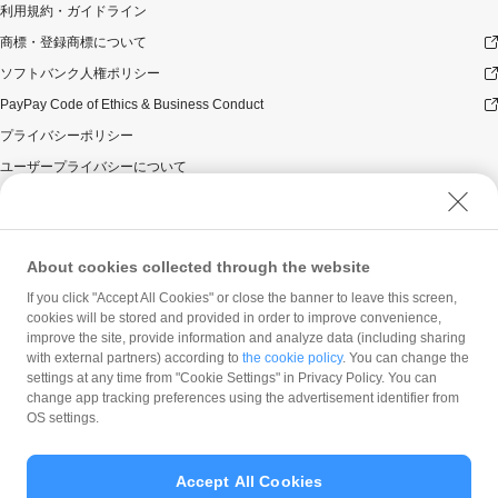
利用規約・ガイドライン
テムにてユーザーごとに計算されます。
商標・登録商標について
本キャンペーンの対象となった加盟店との契約の一部に
ついて取消し、無効または解除（合意解除を含み、以下
ソフトバンク人権ポリシー
「取消し等」といいます。）となった場合、理由の如何
PayPay Code of Ethics & Business Conduct
にかかわらず、また返金の有無にかかわらず、当該取消
し等の対象決済についてのPayPayボーナスの付与は全て
プライバシーポリシー
取り消されます。
ユーザープライバシーについて
本キャンペーンの対象となった加盟店との契約について
取消し等となった場合、理由の如何にかかわらず、また
ユーザーセキュリティについて
返金の有無にかかわらず、「キャンペーン期間中の付与
ウェブサイト利用規約
合計」は、当該取消し等となった時点から将来に向かっ
てのみ減額されます。そのため、「キャンペーン期間中
反社会的勢力に対する方針
About cookies collected through the website
の付与合計」が100,000円相当に到達して以降に取消し等
勧誘方針
を行った方が、当該取消し等の前に、PayPay決済をして
If you click "Accept All Cookies" or close the banner to leave this screen,
いた場合であっても、当該取消し等によって取消し等の
cookies will be stored and provided in order to improve convenience,
マネロン等基本方針
improve the site, provide information and analyze data (including sharing
前に行った決済が本キャンペーンの対象となることはあ
カスタマーハラスメントに関する当社の考え方
with external partners) according to
the cookie policy
. You can change the
りません。
settings at any time from "Cookie Settings" in Privacy Policy. You can
景品について
change app tracking preferences using the advertisement identifier from
OS settings.
PayPayボーナス付与の際に、小数点以下は切り捨てとな
ります。
PayPayボーナスはPayPay公式ストア、ワイジェイカー
Accept All Cookies
ド公式ストアでも利用可能です。出金・譲渡は不可とな