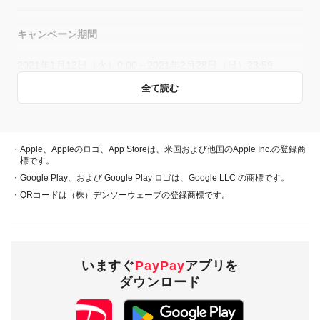
キャンペーン期間
2021年1月12日（火）0:00～2021年2月28日（日）23:59
全て読む
キャンペーン主催者
PayPay株式会社
・Apple、Appleのロゴ、App Storeは、米国および他国のApple Inc.の登録商
標です。
・Google Play、および Google Play ロゴは、Google LLC の商標です。
概要
・QRコードは（株）デンソーウェーブの登録商標です。
キャンペーン期間中、対象ストアで、PayPay残高でお支払いい
ただいた際に抽選を実施します。当選者には、次の内容で
PayPayボーナスを付与します。
いますぐ
PayPay
アプリを
ダウンロード
支払方法
付与率
当選本数
付与上限
（※）