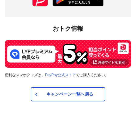
PayPay残
1等：100％
1等：5万本
10万円相当
高
（決済金額の全
2等：50万本
／回及び期
額）
3等：150万
間
2等：10％
本
3等：2％
おトク情報
当社の想定決済回数を基に、1決済当たりの当選確率を掛けて算出していま
す。実際の決済回数が想定より少ない場合には、当選本数は上記より少なく
なります。
対象ストア
便利なスマホグッズは、
PayPay公式ストア
でご購入ください。
PayPayモール、Yahoo!ショッピング
キャンペーン一覧へ戻る
対象の支払方法
本キャンペーンの対象のお支払い方法は、「PayPay残高」のみ
で、その他のお支払い方法は対象外です。