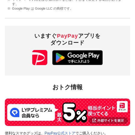
す。
Google Play は Google LLC の商標です。
いますぐ
PayPay
アプリを
ダウンロード
おトク情報
便利なスマホグッズは、
PayPay公式ストア
でご購入ください。