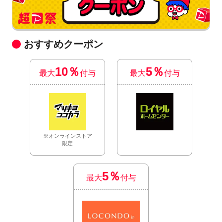
おすすめクーポン
10％
5％
最大
付与
最大
付与
※オンラインストア
限定
5％
最大
付与